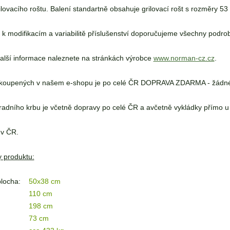
ilovacího roštu. Balení standartně obsahuje grilovací rošt s rozměry 53
k modifikacím a variabilitě příslušenství doporučujeme všechny podrob
alší informace naleznete na stránkách výrobce
www.norman-cz.cz
.
koupených v našem e-shopu je po celé ČR DOPRAVA ZDARMA - žádné 
adního krbu je včetně dopravy po celé ČR a avčetně vykládky přímo u
 v ČR.
 produktu:
plocha:
50x38 cm
110 cm
198 cm
73 cm