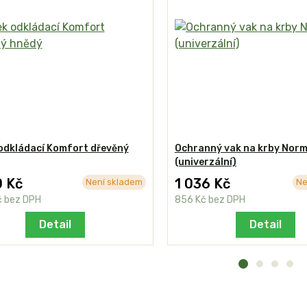
odkládací Komfort dřevěný
Ochranný vak na krby Nor
(univerzální)
0 Kč
1 036 Kč
Není skladem
Ne
č
bez DPH
856 Kč
bez DPH
Detail
Detail