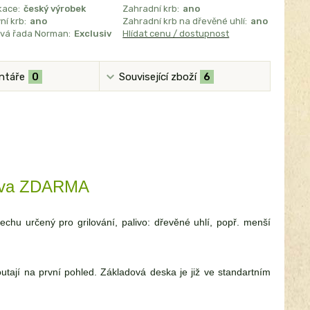
kace:
český výrobek
Zahradní krb:
ano
í krb:
ano
Zahradní krb na dřevěné uhlí:
ano
vá řada Norman:
Exclusiv
Hlídat cenu / dostupnost
ntáře
0
Související zboží
6
rava ZDARMA
u určený pro grilování, palivo: dřevěné uhlí, popř. menší
ají na první pohled. Základová deska je již ve standartním