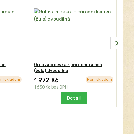
man
Grilovací deska - přírodní kámen
Sto
(žula) dvoudílná
1 972 Kč
3 
ní skladem
Není skladem
1 630 Kč
bez DPH
3 2
Detail