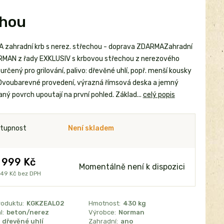
chou
 zahradní krb s nerez. střechou - doprava ZDARMAZahradní
RMAN z řady EXKLUSIV s krbovou střechou z nerezového
určený pro grilování, palivo: dřevěné uhlí, popř. menší kousky
Dvoubarevné provedení, výrazná římsová deska a jemný
ný povrch upoutají na první pohled. Základ...
celý popis
tupnost
Není skladem
 999 Kč
Momentálně není k dispozici
049 Kč
bez DPH
roduktu:
KGKZEAL02
Hmotnost:
430 kg
l:
beton/nerez
Výrobce:
Norman
 dřevěné uhlí
Zahradní:
ano