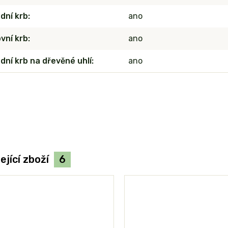
dní krb
ano
vní krb
ano
dní krb na dřevěné uhlí
ano
ející zboží
6