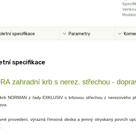
Specifi
Venkovn
Modelo
letní specifikace
Parametry
Kome
tní specifikace
A zahradní krb s nerez. střechou - dop
krb NORMAN z řady EXKLUSIV s krbovou střechou z nerezového plech
eva.
né provedení, výrazná římsová deska a jemný otryskaný povrch upout
.