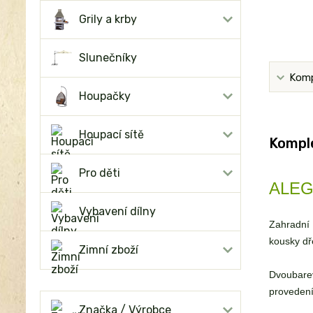
Grily a krby
Slunečníky
Komp
Houpačky
Houpací sítě
Komple
Pro děti
ALEGR
Vybavení dílny
Zahradní 
kousky dř
Zimní zboží
Dvoubarev
provedení
Značka / Výrobce