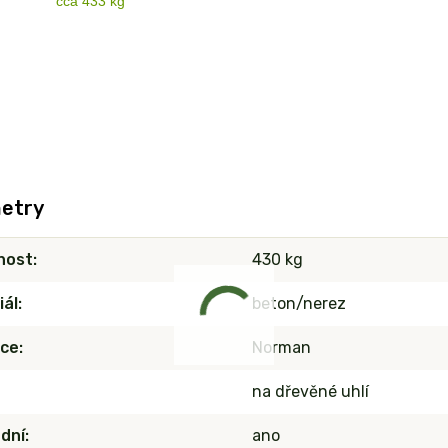
cca 433 kg
etry
nost
430 kg
iál
beton/nerez
ce
Norman
na dřevěné uhlí
dní
ano