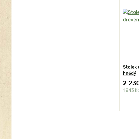
Stolek 
hnědý
2 23
1 843 K