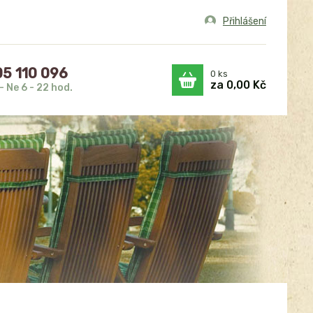
Přihlášení
5 110 096
0
ks
za
0,00 Kč
- Ne 6 - 22 hod.