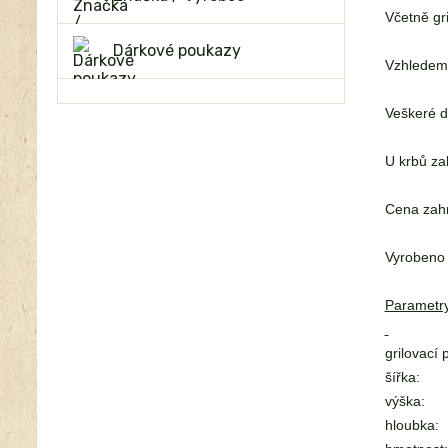
Včetně gr
Dárkové poukazy
Vzhledem 
Veškeré d
U krbů za
Cena zahr
Vyrobeno
Parametry
grilovací 
šířka:
výška:
hloubka: