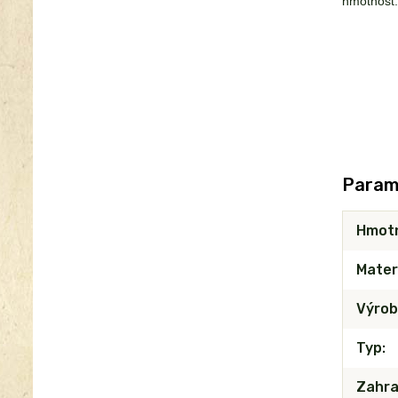
hmotnost:
Param
Hmot
Mater
Výrob
Typ
Zahra