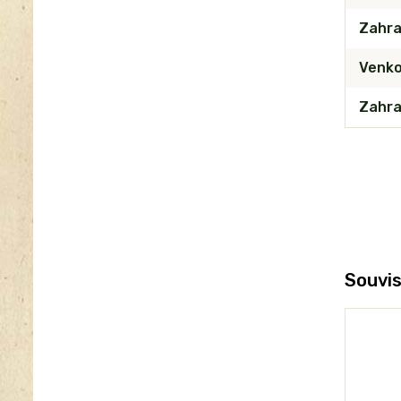
Zahra
Venko
Zahra
Souvis