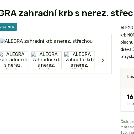
RA zahradní krb s nerez. stře
 ZDARMA
ALEGRA
krb NO
plechu 
dřeva.
otryska
Dos
16
14 
Číslo p
Materiá
Typ:
na