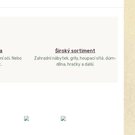
a
Široký sortiment
ní oči. Nebo
Zahradní nábytek, grily, houpací sítě, dům-
.
dílna, hračky a další.