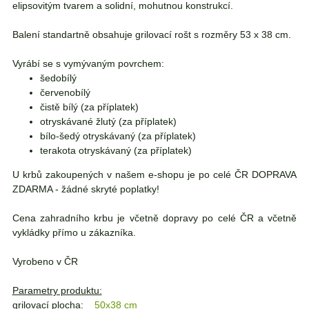
elipsovitým tvarem a solidní, mohutnou konstrukcí.
Balení standartně obsahuje grilovací rošt s rozměry 53 x 38 cm.
Vyrábí se s vymývaným povrchem:
šedobílý
červenobílý
čistě bílý (za příplatek)
otryskávané žlutý (za příplatek)
bílo-šedý otryskávaný (za příplatek)
terakota otryskávaný (za příplatek)
U krbů zakoupených v našem e-shopu je po celé ČR DOPRAVA
ZDARMA - žádné skryté poplatky!
Cena zahradního krbu je včetně dopravy po celé ČR a včetně
vykládky přímo u zákazníka.
Vyrobeno v ČR
Parametry produktu:
grilovací plocha:
50x38 cm