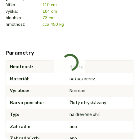
šířka:
110 cm
výška:
184 cm
hloubka:
73 cm
hmotnost:
cca 450 kg
Parametry
Hmotnost
450 kg
Materiál
beton/nerez
Výrobce
Norman
Barva povrchu
Žlutý otryskávaný
Typ
na dřevěné uhlí
Zahradní
ano
Zahradní krb
ano