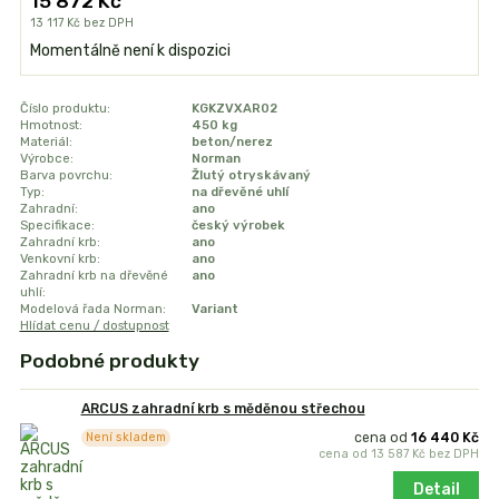
15 872 Kč
13 117 Kč
bez DPH
Momentálně není k dispozici
Číslo produktu:
KGKZVXAR02
Hmotnost:
450 kg
Materiál:
beton/nerez
Výrobce:
Norman
Barva povrchu:
Žlutý otryskávaný
Typ:
na dřevěné uhlí
Zahradní:
ano
Specifikace:
český výrobek
Zahradní krb:
ano
Venkovní krb:
ano
Zahradní krb na dřevěné
ano
uhlí:
Modelová řada Norman:
Variant
Hlídat cenu / dostupnost
Podobné produkty
ARCUS zahradní krb s měděnou střechou
cena od
16 440 Kč
Není skladem
cena od
13 587 Kč
bez DPH
Detail