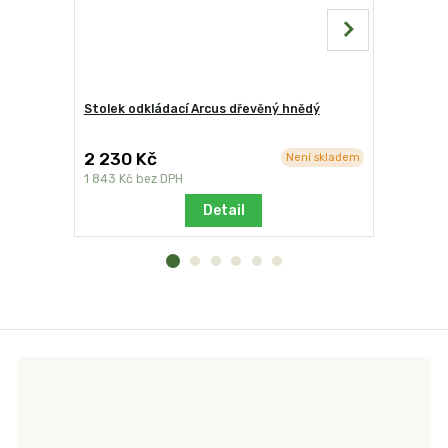
Stolek odkládací Arcus dřevěný hnědý
Ochranný 
2 230 Kč
1 036 K
Není skladem
1 843 Kč
bez DPH
856 Kč
bez
Detail