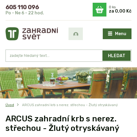
605 110 096
0
ks
za
0,00 Kč
Po - Ne 6 - 22 hod.
Menu
HLEDAT
Úvod
ARCUS zahradní krb s nerez. střechou - Žlutý otryskávaný
ARCUS zahradní krb s nerez.
střechou - Žlutý otryskávaný