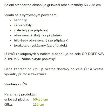
Balení standartně obsahuje grilovací rošt s rozměry 53 x 38 cm.
Vyrábí se s vymývaným povrchem:
šedobílý
červenobílý
čistě bílý (za příplatek)
otryskávané žlutý (za příplatek)
bílo-šedý otryskávaný (za příplatek)
terakota otryskávaný (za příplatek)
U krbů zakoupených v našem e-shopu je po celé ČR DOPRAVA
ZDARMA - žádné skryté poplatky!
Cena zahradního krbu je včetně dopravy po celé ČR a včetně
vykládky přímo u zákazníka.
Vyrobeno v ČR
Parametry produktu:
grilovací plocha:
50x38 cm
šířka:
110 cm