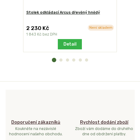
Stolek odkládací Arcus dřevěný hnědý
Ochranný 
2 230 Kč
1 036 K
Není skladem
1 843 Kč
bez DPH
856 Kč
bez
Detail
Doporučení zákazníků
Rychlost dodání zboží
Koukněte na nezávislé
Zboží vám dodáme do druhého
hodnocení našeho obchodu.
dne od obdržení platby.