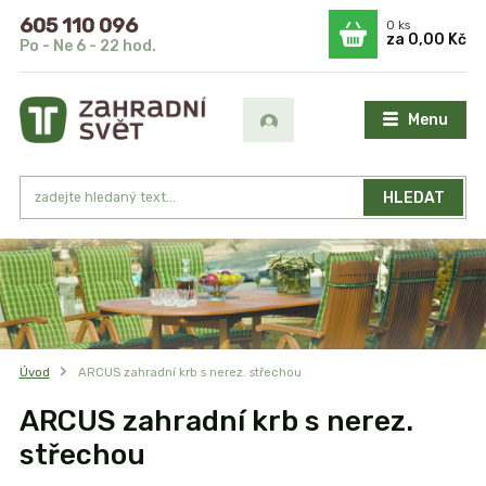
605 110 096
0
ks
za
0,00 Kč
Po - Ne 6 - 22 hod.
Menu
HLEDAT
Úvod
ARCUS zahradní krb s nerez. střechou
ARCUS zahradní krb s nerez.
střechou