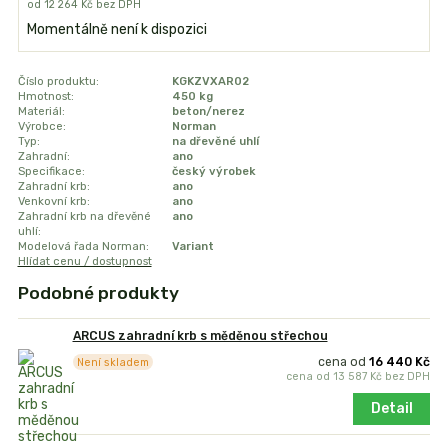
od
12 264 Kč
bez DPH
Momentálně není k dispozici
Číslo produktu:
KGKZVXAR02
Hmotnost:
450 kg
Materiál:
beton/nerez
Výrobce:
Norman
Typ:
na dřevěné uhlí
Zahradní:
ano
Specifikace:
český výrobek
Zahradní krb:
ano
Venkovní krb:
ano
Zahradní krb na dřevěné
ano
uhlí:
Modelová řada Norman:
Variant
Hlídat cenu / dostupnost
Podobné produkty
ARCUS zahradní krb s měděnou střechou
cena od
16 440 Kč
Není skladem
cena od
13 587 Kč
bez DPH
Detail