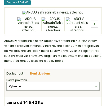
Doprava ZDARMA
ARCUS zahradní krb s nerez. střechouZahradní krb NORMAN z řady
Variant s krbovou střechou z nerezového plechu určen pro grilování,
palivo: dřevěné uhlí, popř. menší kousky dřeva. Zvláště elegantní krb
jistě překvapí vaše návštěvy originálním elipsovitým tvarem a solidní,
mohutnou konstrukcí.Balení s...
celý popis
Dostupnost
Není skladem
Barva povrchu
cena od
14 840 Kč