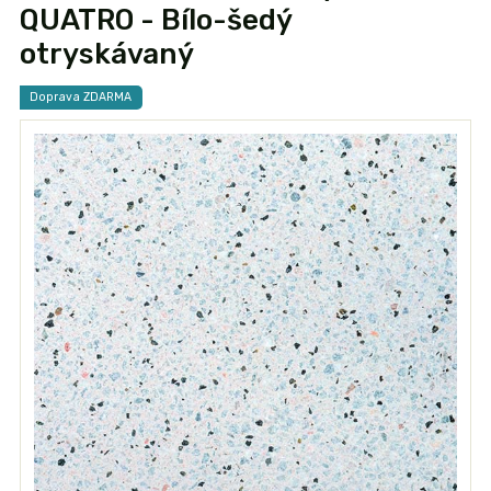
QUATRO - Bílo-šedý
otryskávaný
Doprava ZDARMA