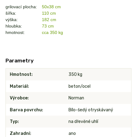
grilovací plocha:
50x38 cm
šířka:
110 cm
výška:
182 cm
hloubka:
73 cm
hmotnost:
cca 350 kg
Parametry
Hmotnost
350 kg
Materiál
beton/ocel
Výrobce
Norman
Barva povrchu
Bílo-šedý otryskávaný
Typ
na dřevěné uhlí
Zahradní
ano