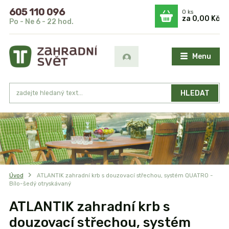
605 110 096
0
ks
za
0,00 Kč
Po - Ne 6 - 22 hod.
Menu
HLEDAT
Úvod
ATLANTIK zahradní krb s douzovací střechou, systém QUATRO -
Bílo-šedý otryskávaný
ATLANTIK zahradní krb s
douzovací střechou, systém