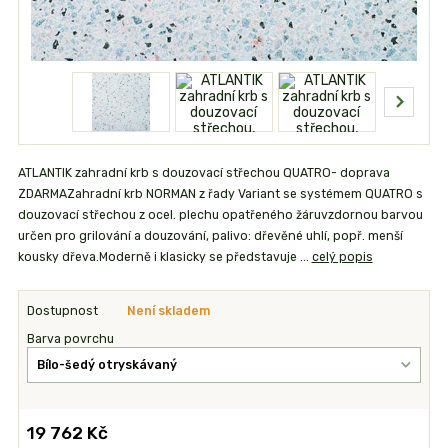
ATLANTIK zahradní krb s douzovací střechou QUATRO- doprava
ZDARMAZahradní krb NORMAN z řady Variant se systémem QUATRO s
douzovací střechou z ocel. plechu opatřeného žáruvzdornou barvou
určen pro grilování a douzování, palivo: dřevěné uhlí, popř. menší
kousky dřeva.Moderně i klasicky se představuje ...
celý popis
Dostupnost
Není skladem
Barva povrchu
19 762 Kč