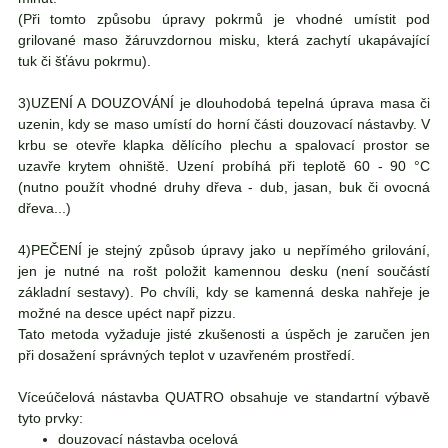
(Při tomto způsobu úpravy pokrmů je vhodné umístit pod
grilované maso žáruvzdornou misku, která zachytí ukapávající
tuk či šťávu pokrmu).
3)UZENÍ A DOUZOVÁNÍ
je dlouhodobá tepelná úprava masa či
uzenin, kdy se maso umístí do horní části douzovací nástavby. V
krbu se otevře klapka dělícího plechu a spalovací prostor se
uzavře krytem ohniště. Uzení probíhá při teplotě 60 - 90 °C
(nutno použít vhodné druhy dřeva - dub, jasan, buk či ovocná
dřeva...)
4)PEČENÍ
je stejný způsob úpravy jako u nepřímého grilování,
jen je nutné na rošt položit kamennou desku (není součástí
základní sestavy). Po chvíli, kdy se kamenná deska nahřeje je
možné na desce upéct např pizzu.
Tato metoda vyžaduje jisté zkušenosti a úspěch je zaručen jen
při dosažení správných teplot v uzavřeném prostředí.
Víceúčelová nástavba QUATRO obsahuje ve standartní výbavě
tyto prvky:
douzovací nástavba ocelová