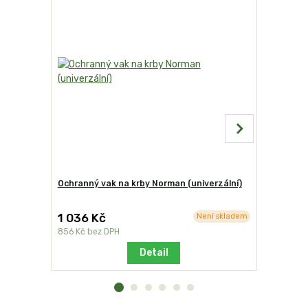
Ochranný vak na krby Norman (univerzální)
Stolek od
1 036 Kč
2 230 K
Není skladem
856 Kč
bez DPH
1 843 Kč
b
Detail