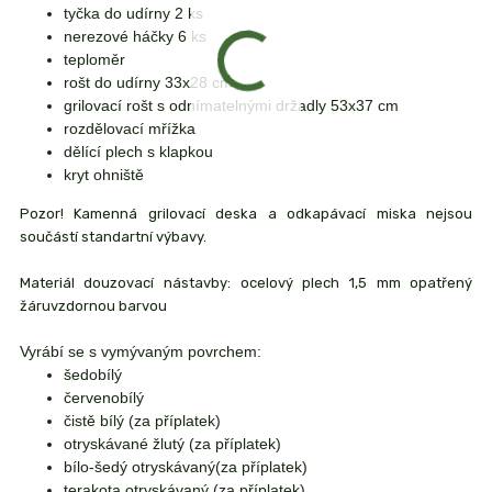
tyčka do udírny 2 ks
nerezové háčky 6 ks
teploměr
rošt do udírny 33x28 cm
grilovací rošt s odnímatelnými držadly 53x37 cm
rozdělovací mřížka
dělící plech s klapkou
kryt ohniště
Pozor! Kamenná grilovací deska a odkapávací miska nejsou
součástí standartní výbavy.
Materiál douzovací nástavby: ocelový plech 1,5 mm opatřený
žáruvzdornou barvou
Vyrábí se s vymývaným povrchem:
šedobílý
červenobílý
čistě bílý (za příplatek)
otryskávané žlutý (za příplatek)
bílo-šedý otryskávaný(za příplatek)
terakota otryskávaný (za příplatek)