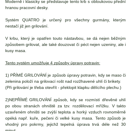
Moderně i klasicky se představuje tento krb s obloukovou přední
hranou pracovní desky.
Systém QUATRO je určený pro všechny gurmány, kterým
nestačí již jen grilování.
V krbu, který je opatřen touto nástavbou, se dá nejen běžným
způsobem grilovat, ale také douzovat či péct nejen uzeniny, ale i
kusy mas
a.
Tento systém umožňuje 4 způsoby úpravy potravin:
1) PŘÍMÉ GRILOVÁNÍ
je způsob úpravy potravin, kdy se maso či
zelenina položí na grilovací rošt nad rozžhavené uhlí či brikety.
(Při grilování je třeba otevřít - překlopit klapku dělícího plechu.)
2)NEPŘÍMÉ GRILOVÁNÍ
způsob, kdy se rozmístí dřevěné uhlí
po obou stranách ohniště za tzv. rozdělovací mřížku. V takto
uzavřeném ohništi se zvýší teplota a horký vzduch rovnoměrně
opéká např. kuře, pečeni či velké kusy masa. Tento způsob je
vhodný pro pokrmy, jejichž tepelná úprava trvá déle než 30
minut.