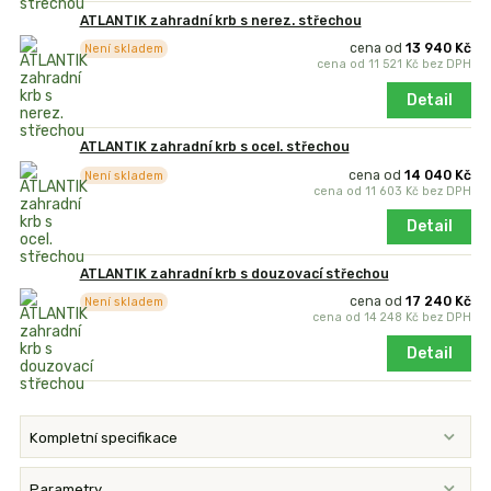
ATLANTIK zahradní krb s nerez. střechou
cena od
13 940 Kč
Není skladem
cena od
11 521 Kč
bez DPH
Detail
ATLANTIK zahradní krb s ocel. střechou
cena od
14 040 Kč
Není skladem
cena od
11 603 Kč
bez DPH
Detail
ATLANTIK zahradní krb s douzovací střechou
cena od
17 240 Kč
Není skladem
cena od
14 248 Kč
bez DPH
Detail
Kompletní specifikace
Parametry