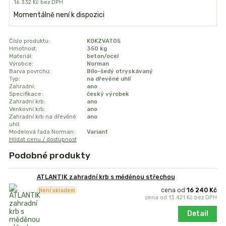
16 332 Kč
bez DPH
Momentálně není k dispozici
Číslo produktu:
KGKZVAT05
Hmotnost:
350 kg
Materiál:
beton/ocel
Výrobce:
Norman
Barva povrchu:
Bílo-šedý otryskávaný
Typ:
na dřevěné uhlí
Zahradní:
ano
Specifikace:
český výrobek
Zahradní krb:
ano
Venkovní krb:
ano
Zahradní krb na dřevěné
ano
uhlí:
Modelová řada Norman:
Variant
Hlídat cenu / dostupnost
Podobné produkty
ATLANTIK zahradní krb s měděnou střechou
cena od
16 240 Kč
Není skladem
cena od
13 421 Kč
bez DPH
Detail