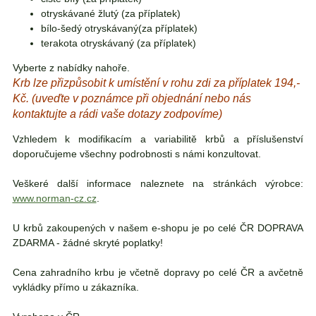
otryskávané žlutý (za příplatek)
bílo-šedý otryskávaný(za příplatek)
terakota otryskávaný (za příplatek)
Vyberte z nabídky nahoře.
Krb lze přizpůsobit k umístění v rohu zdi za příplatek 194,-
Kč. (uveďte v poznámce při objednání nebo nás
kontaktujte a rádi vaše dotazy zodpovíme)
Vzhledem k modifikacím a variabilitě krbů a příslušenství
doporučujeme všechny podrobnosti s námi konzultovat.
Veškeré další informace naleznete na stránkách výrobce:
www.norman-cz.cz
.
U krbů zakoupených v našem e-shopu je po celé ČR DOPRAVA
ZDARMA - žádné skryté poplatky!
Cena zahradního krbu je včetně dopravy po celé ČR a avčetně
vykládky přímo u zákazníka.