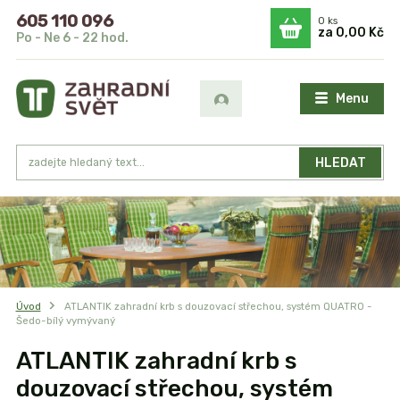
605 110 096
0
ks
za
0,00 Kč
Po - Ne 6 - 22 hod.
Menu
HLEDAT
Úvod
ATLANTIK zahradní krb s douzovací střechou, systém QUATRO -
Šedo-bílý vymývaný
ATLANTIK zahradní krb s
douzovací střechou, systém