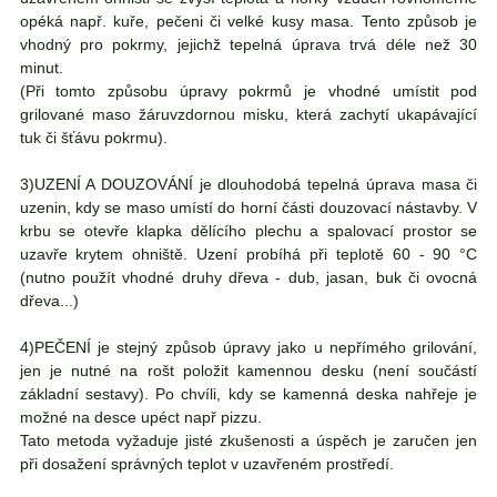
opéká např. kuře, pečeni či velké kusy masa. Tento způsob je
vhodný pro pokrmy, jejichž tepelná úprava trvá déle než 30
minut.
(Při tomto způsobu úpravy pokrmů je vhodné umístit pod
grilované maso žáruvzdornou misku, která zachytí ukapávající
tuk či šťávu pokrmu).
3)UZENÍ A DOUZOVÁNÍ
je dlouhodobá tepelná úprava masa či
uzenin, kdy se maso umístí do horní části douzovací nástavby. V
krbu se otevře klapka dělícího plechu a spalovací prostor se
uzavře krytem ohniště. Uzení probíhá při teplotě 60 - 90 °C
(nutno použít vhodné druhy dřeva - dub, jasan, buk či ovocná
dřeva...)
4)PEČENÍ
je stejný způsob úpravy jako u nepřímého grilování,
jen je nutné na rošt položit kamennou desku (není součástí
základní sestavy). Po chvíli, kdy se kamenná deska nahřeje je
možné na desce upéct např pizzu.
Tato metoda vyžaduje jisté zkušenosti a úspěch je zaručen jen
při dosažení správných teplot v uzavřeném prostředí.