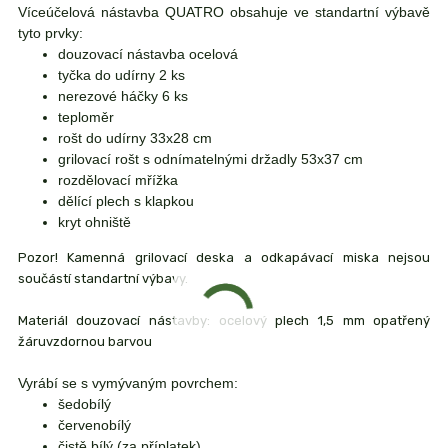
Víceúčelová nástavba QUATRO obsahuje ve standartní výbavě
tyto prvky:
douzovací nástavba ocelová
tyčka do udírny 2 ks
nerezové háčky 6 ks
teploměr
rošt do udírny 33x28 cm
grilovací rošt s odnímatelnými držadly 53x37 cm
rozdělovací mřížka
dělící plech s klapkou
kryt ohniště
Pozor! Kamenná grilovací deska a odkapávací miska nejsou
součástí standartní výbavy.
Materiál douzovací nástavby: ocelový plech 1,5 mm opatřený
žáruvzdornou barvou
Vyrábí se s vymývaným povrchem:
šedobílý
červenobílý
čistě bílý (za příplatek)