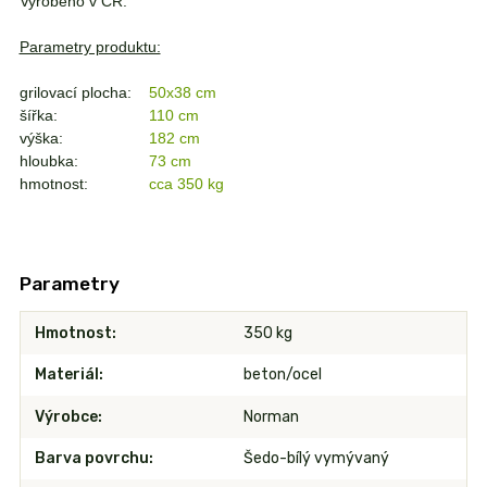
Vyrobeno v ČR.
Parametry produktu:
grilovací plocha:
50x38 cm
šířka:
110 cm
výška:
182 cm
hloubka:
73 cm
hmotnost:
cca 350 kg
Parametry
Hmotnost
350 kg
Materiál
beton/ocel
Výrobce
Norman
Barva povrchu
Šedo-bílý vymývaný