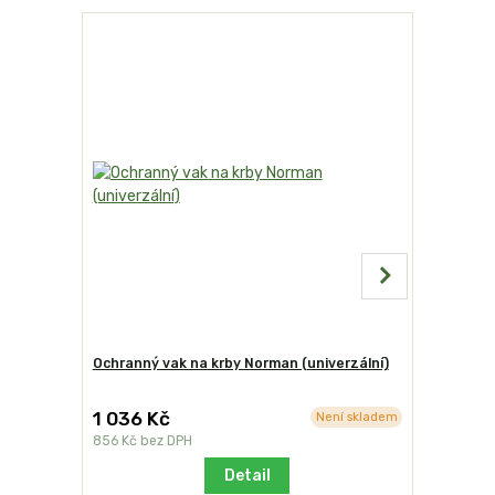
Ochranný vak na krby Norman (univerzální)
Stolek od
1 036 Kč
2 230 K
Není skladem
856 Kč
bez DPH
1 843 Kč
b
Detail