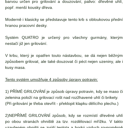
barvou určen pro grilování a douzování, palivo: dřevěné uhlí,
popř. menší kousky dřeva.
Moderně i klasicky se představuje tento krb s obloukovou přední
hranou pracovní desky.
Systém QUATRO je určený pro všechny gurmány, kterým
nestačí již jen grilování.
V krbu, který je opatřen touto nástavbou, se dá nejen běžným
způsobem grilovat, ale také douzovat či péct nejen uzeniny, ale i
kusy mas
a.
Tento systém umožňuje 4 způsoby úpravy potravin:
1) PŘÍMÉ GRILOVÁNÍ
je způsob úpravy potravin, kdy se maso či
zelenina položí na grilovací rošt nad rozžhavené uhlí či brikety.
(Při grilování je třeba otevřít - překlopit klapku dělícího plechu.)
2)NEPŘÍMÉ GRILOVÁNÍ
způsob, kdy se rozmístí dřevěné uhlí
po obou stranách ohniště za tzv. rozdělovací mřížku. V takto
uzavřeném ohništi se zvýší teplota a horký vzduch rovnoměrně