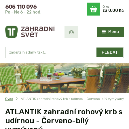
605 110 096
0
ks
za
0,00 Kč
Po - Ne 6 - 22 hod.
Menu
HLEDAT
Úvod
ATLANTIK zahradní rohový krb s udírnou - Červeno-bílý vymývaný
ATLANTIK zahradní rohový krb s
udírnou - Červeno-bílý