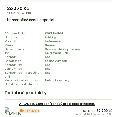
26 370 Kč
21 793 Kč
bez DPH
Momentálně není k dispozici
Číslo produktu:
KGKZRAN04
Hmotnost:
990 kg
Materiál:
beton/ocel
Výrobce:
Norman
Barva povrchu:
Červeno-bílý vymývaný
Typ:
na dřevěné uhlí
Zahradní:
ano
Specifikace:
český výrobek
Zahradní krb:
ano
Venkovní krb:
ano
Zahradní krb na dřevěné
ano
uhlí:
Modelová řada Norman:
Rohové sestavy
Hlídat cenu / dostupnost
Podobné produkty
ATLANTIK zahradní rohový krb s ocel. střechou
cena od
22 900 Kč
Není skladem
cena od
18 926 Kč
bez DPH