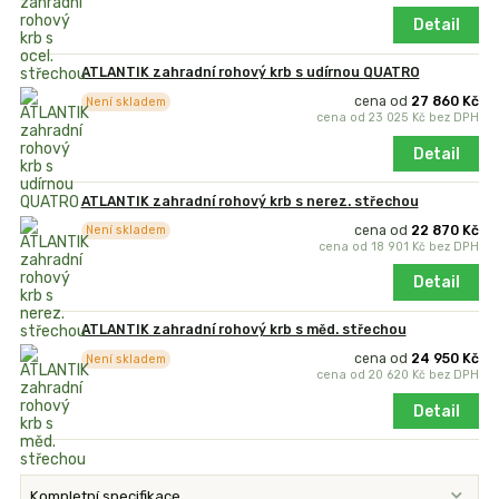
Detail
ATLANTIK zahradní rohový krb s udírnou QUATRO
cena od
27 860 Kč
Není skladem
cena od
23 025 Kč
bez DPH
Detail
ATLANTIK zahradní rohový krb s nerez. střechou
cena od
22 870 Kč
Není skladem
cena od
18 901 Kč
bez DPH
Detail
ATLANTIK zahradní rohový krb s měd. střechou
cena od
24 950 Kč
Není skladem
cena od
20 620 Kč
bez DPH
Detail
Kompletní specifikace