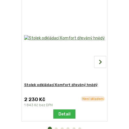
Stolek odkládací Komfort dřevěný hnědý
Grilovací 
dvoudílná
2 230 Kč
1 972 K
Není skladem
1 843 Kč
bez DPH
1 630 Kč
b
Detail