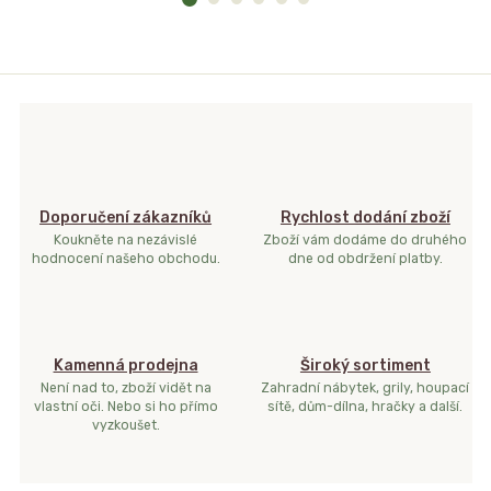
Doporučení zákazníků
Rychlost dodání zboží
Koukněte na nezávislé
Zboží vám dodáme do druhého
hodnocení našeho obchodu.
dne od obdržení platby.
Kamenná prodejna
Široký sortiment
Není nad to, zboží vidět na
Zahradní nábytek, grily, houpací
vlastní oči. Nebo si ho přímo
sítě, dům-dílna, hračky a další.
vyzkoušet.