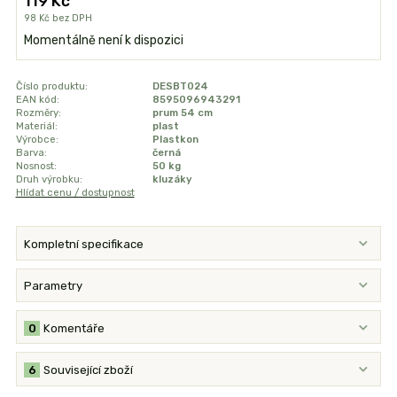
119 Kč
98 Kč
bez DPH
Momentálně není k dispozici
Číslo produktu:
DESBT024
EAN kód:
8595096943291
Rozměry:
prum 54 cm
Materiál:
plast
Výrobce:
Plastkon
Barva:
černá
Nosnost:
50 kg
Druh výrobku:
kluzáky
Hlídat cenu / dostupnost
Kompletní specifikace
Parametry
0
Komentáře
6
Související zboží