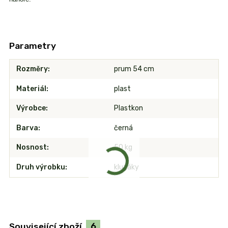
Parametry
Rozměry
prum 54 cm
Materiál
plast
Výrobce
Plastkon
Barva
černá
Nosnost
50 kg
Druh výrobku
kluzáky
Související zboží
6