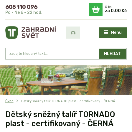
605 110 096
0
ks
za
0,00 Kč
Po - Ne 6 - 22 hod.
Menu
HLEDAT
Úvod
Dětský sněžný talíř TORNADO plast - certifikovaný - ČERNÁ
Dětský sněžný talíř TORNADO
plast - certifikovaný - ČERNÁ