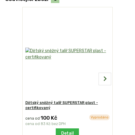
Dětský sněžný talíř SUPERSTAR plast -
Dětský sn
certifikovaný
plast - ce
100 Kč
9
Vyprodáno
cena od
cena od
cena od
83 Kč
bez DPH
cena od
7
Detail