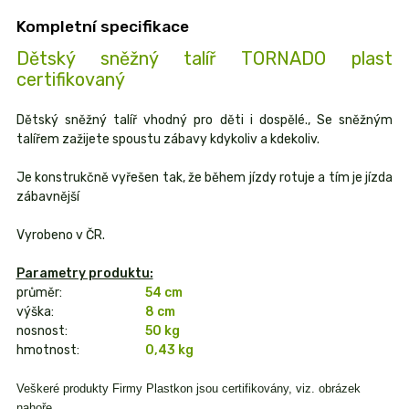
Kompletní specifikace
Dětský sněžný talíř TORNADO plast
certifikovaný
Dětský sněžný talíř vhodný pro děti i dospělé., Se sněžným
talířem zažijete spoustu zábavy kdykoliv a kdekoliv.
Je konstrukčně vyřešen tak, že během jízdy rotuje a tím je jízda
zábavnější
Vyrobeno v ČR.
Parametry produktu:
průměr:
54 cm
výška:
8 cm
nosnost:
50 kg
hmotnost:
0,43 kg
Veškeré produkty Firmy Plastkon jsou certifikovány, viz. obrázek
nahoře.