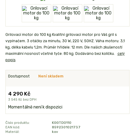
Grilovací motor do 100 kg Kvalitní grilovací motor pro Váš gril s
vypínačem. 3 otáčky za minutu, 30 W, 220 V, 50HZ. Váha motoru: 3,1
kg, délka kabelu 1,2m. Průměr hřídele: 12 mm. Dle našich zkušeností
maximální nosnost včetně tyče: 80 kg. Dodáváno bez kolíčku.
celý
popis
Dostupnost
Není skladem
4 290 Kč
3 545 Kč
bez DPH
Momentálně není k dispozici
Číslo produktu:
KGGTDO110
EAN kód:
8592301021737
Materiál:
kov