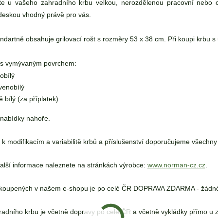
te u vašeho zahradního krbu velkou, nerozdělenou pracovní nebo o
deskou vhodný právě pro vás.
ndartně obsahuje grilovací rošt s rozměry 53 x 38 cm. Při koupi krbu s
e s vymývaným povrchem:
obílý
venobílý
ě bílý (za příplatek)
 nabídky nahoře.
k modifikacím a variabilitě krbů a příslušenství doporučujeme všechny
alší informace naleznete na stránkách výrobce:
www.norman-cz.cz
.
koupených v našem e-shopu je po celé ČR DOPRAVA ZDARMA - žádné 
adního krbu je včetně dopravy po celé ČR a včetně vykládky přímo u 