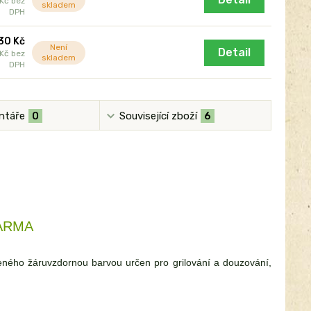
 Kč
bez
skladem
DPH
30 Kč
Není
Detail
 Kč
bez
skladem
DPH
ntáře
0
Související zboží
6
DARMA
eného žáruvzdornou barvou určen pro grilování a douzování,