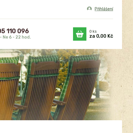
Přihlášení
5 110 096
0
ks
za
0,00 Kč
- Ne 6 - 22 hod.