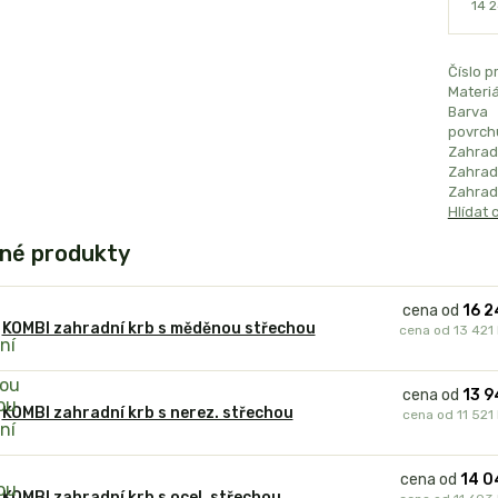
14 
Číslo p
Materiá
Barva
povrch
Zahrad
Zahradn
Zahradn
Hlídat 
né produkty
cena od
16 2
KOMBI zahradní krb s měděnou střechou
cena od
13 421
cena od
13 9
KOMBI zahradní krb s nerez. střechou
cena od
11 521
cena od
14 0
KOMBI zahradní krb s ocel. střechou