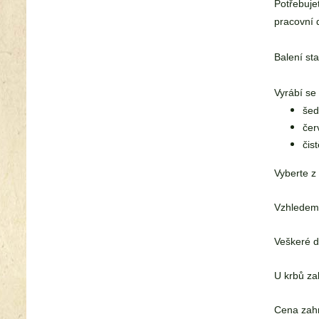
Potřebuje
pracovní 
Balení sta
Vyrábí s
šed
čer
čist
Vyberte z
Vzhledem 
Veškeré d
U krbů za
Cena zahr