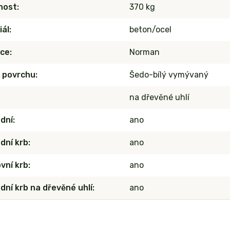
nost
370 kg
iál
beton/ocel
ce
Norman
 povrchu
Šedo-bílý vymývaný
na dřevěné uhlí
dní
ano
dní krb
ano
vní krb
ano
dní krb na dřevěné uhlí
ano