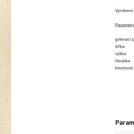
Vyrobeno
Parametry
grilovací 
šířka:
výška:
hloubka:
hmotnost:
Param