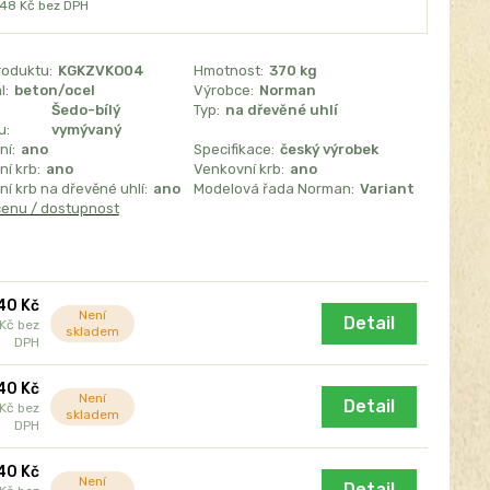
248 Kč
bez DPH
roduktu:
KGKZVKO04
Hmotnost:
370 kg
l:
beton/ocel
Výrobce:
Norman
Šedo-bílý
Typ:
na dřevěné uhlí
u:
vymývaný
ní:
ano
Specifikace:
český výrobek
í krb:
ano
Venkovní krb:
ano
í krb na dřevěné uhlí:
ano
Modelová řada Norman:
Variant
cenu / dostupnost
40 Kč
Není
Detail
 Kč
bez
skladem
DPH
40 Kč
Není
Detail
 Kč
bez
skladem
DPH
40 Kč
Není
Detail