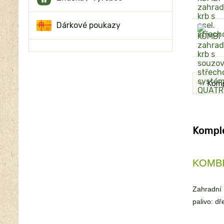
Dárkové poukazy
Komp
Komple
KOMBI 
Zahradní 
palivo: d