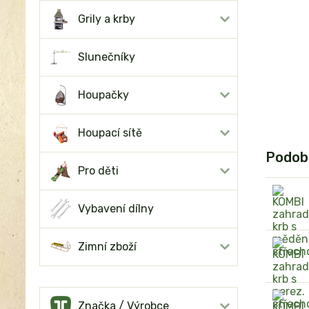
Grily a krby
Slunečníky
Houpačky
Houpací sítě
Podob
Pro děti
Vybavení dílny
Zimní zboží
Značka / Výrobce