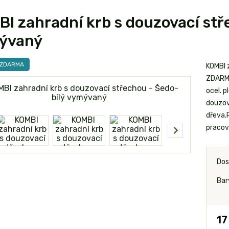
I zahradní krb s douzovací stř
ývaný
 ZDARMA
KOMBI 
ZDARMA
ocel. 
douzová
dřeva.
pracov.
Dos
Bar
17