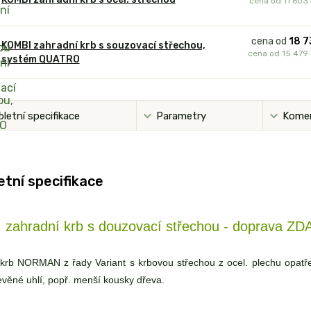
cena od
11 603
cena od
18 7
KOMBI zahradní krb s souzovací střechou,
cena od
15 479
systém QUATRO
letní specifikace
Parametry
Kome
tní specifikace
zahradní krb s douzovací střechou - doprava Z
krb NORMAN z řady Variant s krbovou střechou z ocel. plechu opatř
řevěné uhlí, popř. menší kousky dřeva.