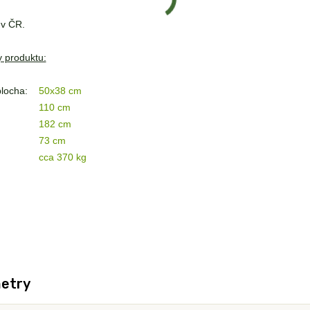
 v ČR.
 produktu:
plocha:
50x38 cm
110 cm
182 cm
73 cm
cca 370 kg
etry