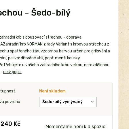
echou - Šedo-bílý
zahradní krb s douzovací střechou - doprava
Zahradní krb NORMAN z řady Variant s krbovou střechou z
plechu opatřeného žáruvzdornou barvou určen pro grilování a
ní, palivo: dřevěné uhlí, popř. menší kousky
Potřebujete u vašeho zahradního krbu velkou, nerozdělenou
..
celý popis
tupnost
Není skladem
va povrchu
 240 Kč
Momentálně není k dispozici