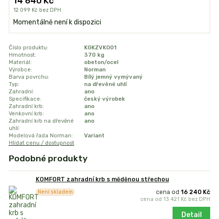
14 640 Kč
12 099 Kč
bez DPH
Momentálně není k dispozici
Číslo produktu:
KGKZVKO01
Hmotnost:
370 kg
Materiál:
obeton/ocel
Výrobce:
Norman
Barva povrchu:
Bílý jemný vymývaný
Typ:
na dřevěné uhlí
Zahradní:
ano
Specifikace:
český výrobek
Zahradní krb:
ano
Venkovní krb:
ano
Zahradní krb na dřevěné
ano
uhlí:
Modelová řada Norman:
Variant
Hlídat cenu / dostupnost
Podobné produkty
KOMFORT zahradní krb s měděnou střechou
cena od
16 240 Kč
Není skladem
cena od
13 421 Kč
bez DPH
Detail