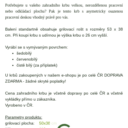
Potřebujete u vašeho zahradního krbu velkou, nerozdělenou pracovní
nebo odkládací plochu? Pak je tento krb s asymetricky osazenou
pracovní deskou vhodný právě pro vás.
Balení standartně obsahuje grilovací rošt s rozměry 53 x 38
cm. Při koupi krbu s udírnou je výška krbu o 26 cm vyšší.
Vyrábí se s vymývaným povrchem:
šedobílý
červenobílý
čistě bílý (za příplatek)
U krbů zakoupených v našem e-shopu je po celé ČR DOPRAVA
ZDARMA - žádné skryté poplatky!
Cena zahradního krbu je včetně dopravy po celé ČR a včetně
vykládky přímo u zákazníka.
Vyrobeno v ČR.
Parametry produktu:
grilovací plocha:
50x38 cm