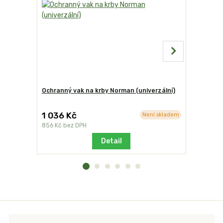
Ochranný vak na krby Norman (univerzální)
Stolek od
1 036 Kč
2 230 K
Není skladem
856 Kč
bez DPH
1 843 Kč
b
Detail