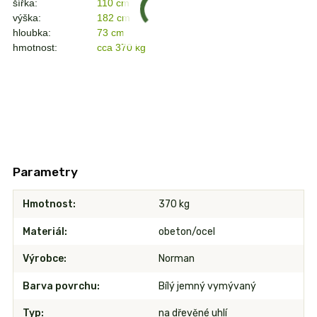
šířka:
110 cm
výška:
182 cm
hloubka:
73 cm
hmotnost:
cca 370 kg
Parametry
Hmotnost
370 kg
Materiál
obeton/ocel
Výrobce
Norman
Barva povrchu
Bílý jemný vymývaný
Typ
na dřevěné uhlí