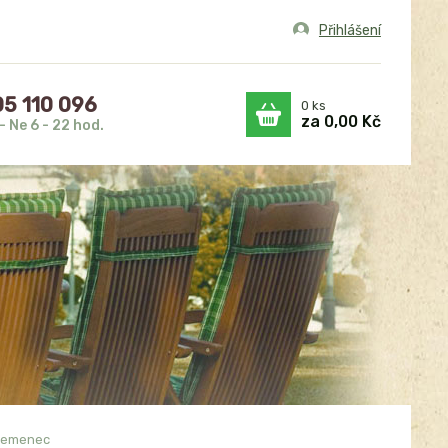
Přihlášení
5 110 096
0
ks
za
0,00 Kč
- Ne 6 - 22 hod.
křemenec