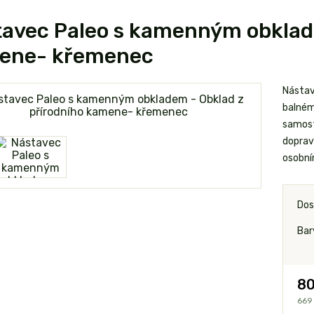
avec Paleo s kamenným obklade
ene- křemenec
Nástav
balném
samost
dopravu
osobním
Dos
Bar
80
669