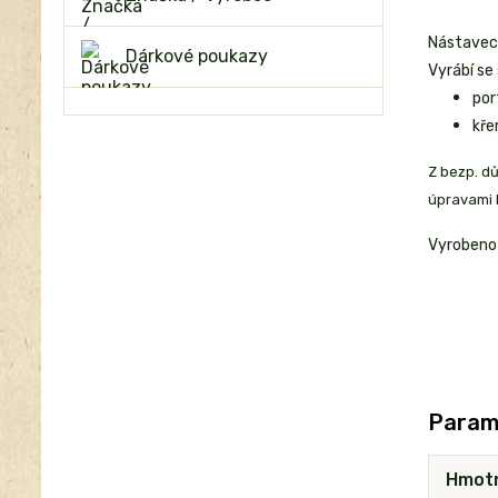
Nástavec
Dárkové poukazy
Vyrábí se
por
kř
Z bezp. d
úpravami k
Vyrobeno
Param
Hmot