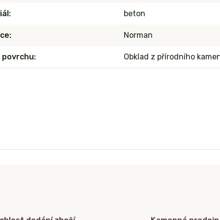
iál
beton
ce
Norman
 povrchu
Obklad z přírodního kam