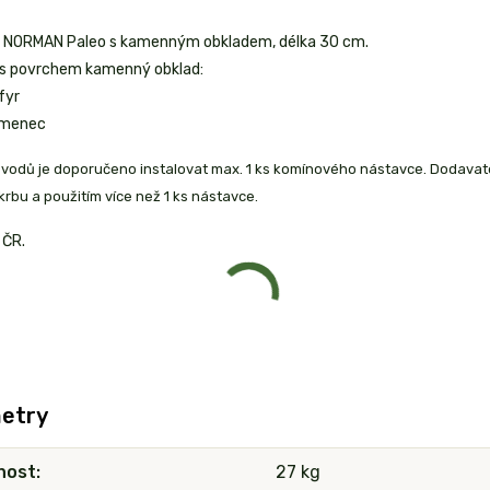
 NORMAN Paleo s kamenným obkladem, délka 30 cm.
 s povrchem kamenný obklad:
fyr
emenec
ůvodů je doporučeno instalovat max. 1 ks komínového nástavce. Dodavat
rbu a použitím více než 1 ks nástavce.
 ČR.
etry
nost
27 kg