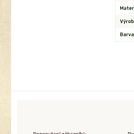
Mater
Výrob
Barva