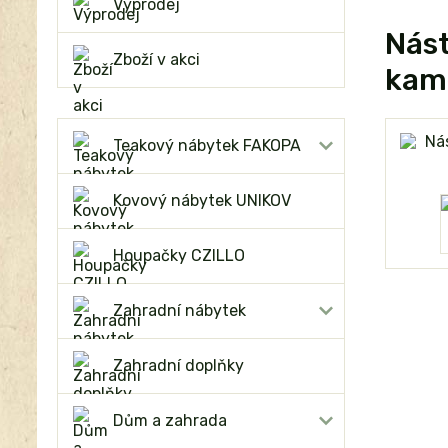
Výprodej
Nást
Zboží v akci
kam
Teakový nábytek FAKOPA
Kovový nábytek UNIKOV
Houpačky CZILLO
Zahradní nábytek
Zahradní doplňky
Dům a zahrada