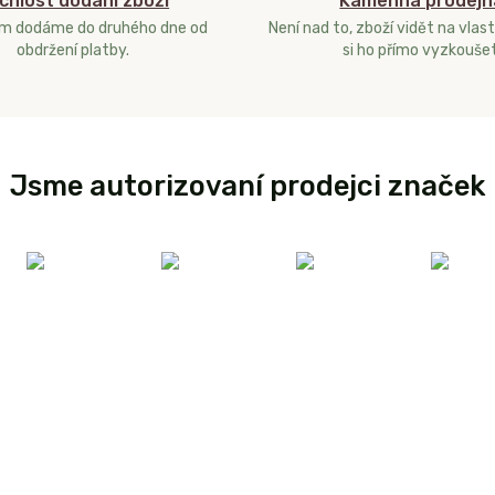
chlost dodání zboží
Kamenná prodejn
ám dodáme do druhého dne od
Není nad to, zboží vidět na vlast
obdržení platby.
si ho přímo vyzkoušet
Jsme autorizovaní prodejci značek