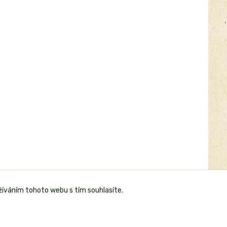
žíváním tohoto webu s tím souhlasíte.