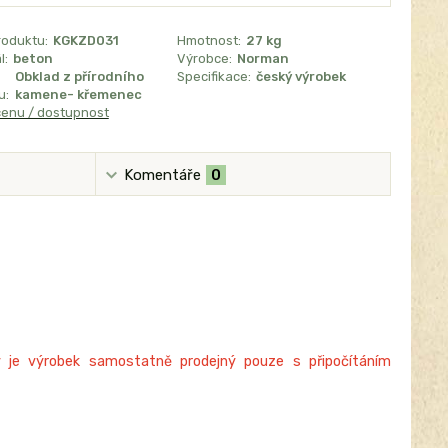
roduktu:
KGKZD031
Hmotnost:
27 kg
l:
beton
Výrobce:
Norman
Obklad z přírodního
Specifikace:
český výrobek
u:
kamene- křemenec
cenu / dostupnost
Komentáře
0
 je výrobek samostatně prodejný pouze s připočítáním