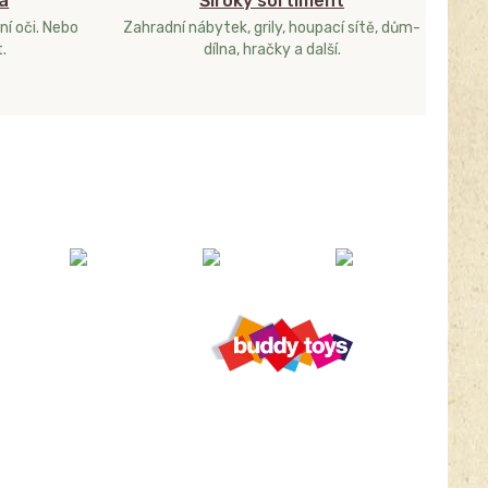
a
Široký sortiment
ní oči. Nebo
Zahradní nábytek, grily, houpací sítě, dům-
.
dílna, hračky a další.