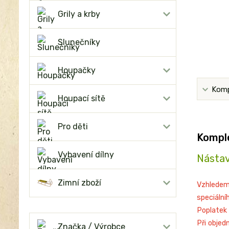
Grily a krby
Slunečníky
Houpačky
Komp
Houpací sítě
Pro děti
Komple
Vybavení dílny
Nástav
Zimní zboží
Vzhledem
speciální
Poplatek 
Při objed
Značka / Výrobce