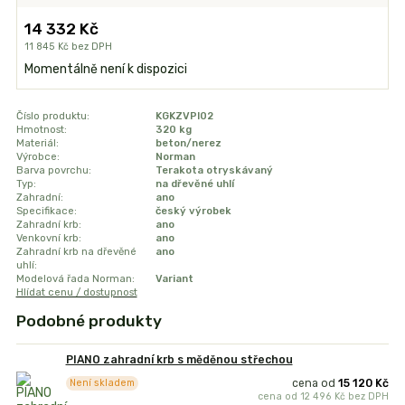
14 332 Kč
11 845 Kč
bez DPH
Momentálně není k dispozici
Číslo produktu:
KGKZVPI02
Hmotnost:
320 kg
Materiál:
beton/nerez
Výrobce:
Norman
Barva povrchu:
Terakota otryskávaný
Typ:
na dřevěné uhlí
Zahradní:
ano
Specifikace:
český výrobek
Zahradní krb:
ano
Venkovní krb:
ano
Zahradní krb na dřevěné
ano
uhlí:
Modelová řada Norman:
Variant
Hlídat cenu / dostupnost
Podobné produkty
PIANO zahradní krb s měděnou střechou
cena od
15 120 Kč
Není skladem
cena od
12 496 Kč
bez DPH