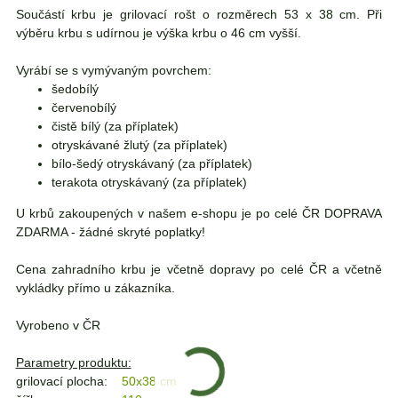
Součástí krbu je grilovací rošt o rozměrech 53 x 38 cm. Při
výběru krbu s udírnou je výška krbu o 46 cm vyšší.
Vyrábí se s vymývaným povrchem:
šedobílý
červenobílý
čistě bílý (za příplatek)
otryskávané žlutý (za příplatek)
bílo-šedý otryskávaný (za příplatek)
terakota otryskávaný (za příplatek)
U krbů zakoupených v našem e-shopu je po celé ČR DOPRAVA
ZDARMA - žádné skryté poplatky!
Cena zahradního krbu je včetně dopravy po celé ČR a včetně
vykládky přímo u zákazníka.
Vyrobeno v ČR
Parametry produktu:
grilovací plocha:
50x38 cm