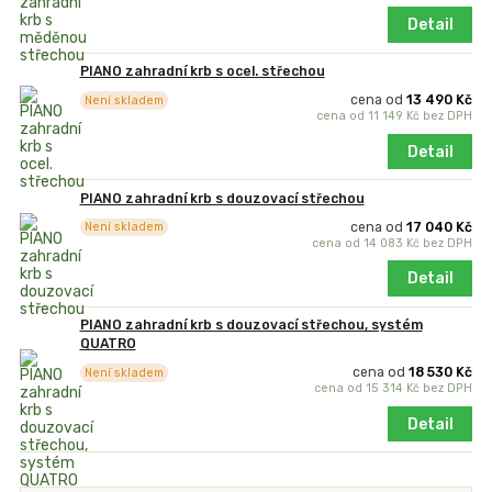
Detail
PIANO zahradní krb s ocel. střechou
cena od
13 490 Kč
Není skladem
cena od
11 149 Kč
bez DPH
Detail
PIANO zahradní krb s douzovací střechou
cena od
17 040 Kč
Není skladem
cena od
14 083 Kč
bez DPH
Detail
PIANO zahradní krb s douzovací střechou, systém
QUATRO
cena od
18 530 Kč
Není skladem
cena od
15 314 Kč
bez DPH
Detail