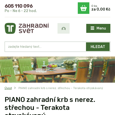
605 110 096
0
ks
za
0,00 Kč
Po - Ne 6 - 22 hod.
Menu
HLEDAT
Úvod
PIANO zahradní krb s nerez. střechou - Terakota otryskávaný
PIANO zahradní krb s nerez.
střechou - Terakota