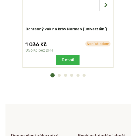
Ochranný vak na krby Norman (univerzální)
Základová
vymývaná
1 036 Kč
880 Kč
Není skladem
856 Kč
bez DPH
727 Kč
bez
Detail
Doporučení zákazníků
Rychlost dodání zboží