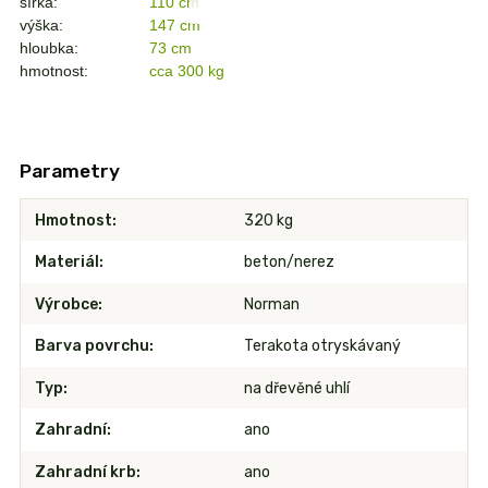
šířka:
110 cm
výška:
147 cm
hloubka:
73 cm
hmotnost:
cca 300 kg
Parametry
Hmotnost
320 kg
Materiál
beton/nerez
Výrobce
Norman
Barva povrchu
Terakota otryskávaný
Typ
na dřevěné uhlí
Zahradní
ano
Zahradní krb
ano