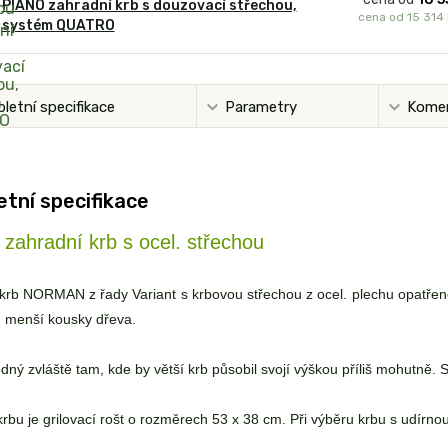
PIANO zahradní krb s douzovací střechou,
cena od
15 314
systém QUATRO
letní specifikace
Parametry
Kome
tní specifikace
zahradní krb s ocel. střechou
krb NORMAN z řady Variant s krbovou střechou z ocel. plechu opatřené
ř. menší kousky dřeva.
odný zvláště tam, kde by větší krb působil svojí výškou příliš mohutně
rbu je grilovací rošt o rozměrech 53 x 38 cm. Při výběru krbu s udírno