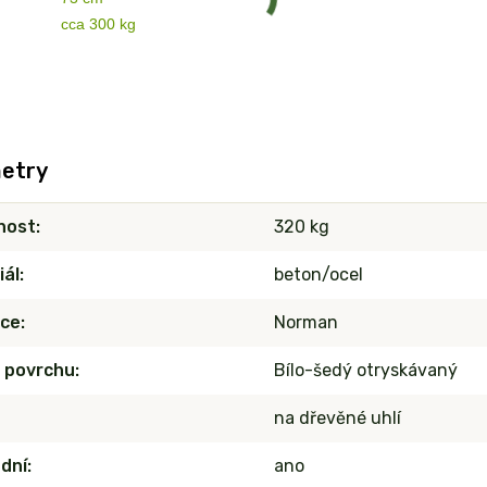
cca 300 kg
etry
nost
320 kg
iál
beton/ocel
ce
Norman
 povrchu
Bílo-šedý otryskávaný
na dřevěné uhlí
dní
ano