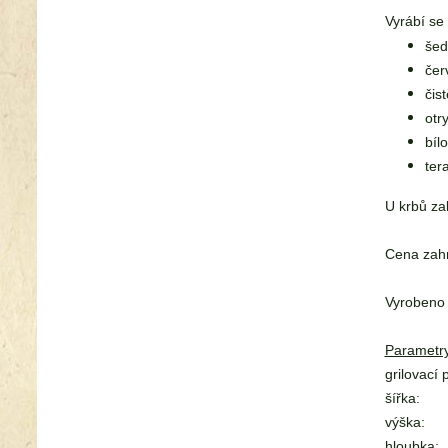
Vyrábí s
šed
čer
čist
otr
bíl
ter
U krbů za
Cena zahr
Vyrobeno
Parametry
grilovací 
šířka:
výška:
hloubka: