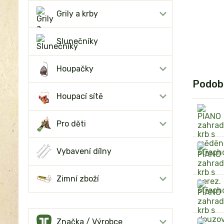
Grily a krby
Slunečníky
Houpačky
Podob
Houpací sítě
Pro děti
Vybavení dílny
Zimní zboží
Značka / Výrobce