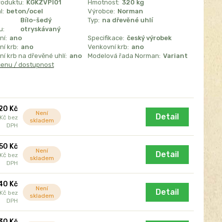
roduktu:
KGKZVPI01
Hmotnost:
320 kg
l:
beton/ocel
Výrobce:
Norman
Bílo-šedý
Typ:
na dřevěné uhlí
u:
otryskávaný
ní:
ano
Specifikace:
český výrobek
í krb:
ano
Venkovní krb:
ano
í krb na dřevěné uhlí:
ano
Modelová řada Norman:
Variant
cenu / dostupnost
120 Kč
Není
Detail
 Kč
bez
skladem
DPH
50 Kč
Není
Detail
 Kč
bez
skladem
DPH
40 Kč
Není
Detail
 Kč
bez
skladem
DPH
30 Kč