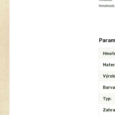
hmotnost:
Param
Hmot
Mater
Výrob
Barva
Typ
Zahra