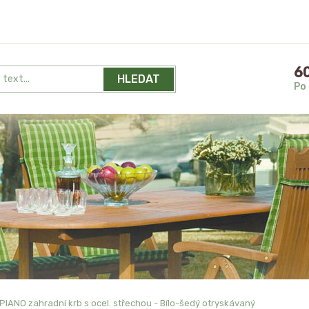
60
HLEDAT
Po 
PIANO zahradní krb s ocel. střechou - Bílo-šedý otryskávaný