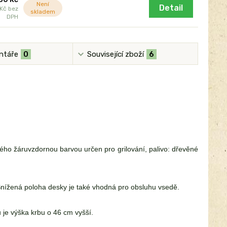
Není
Detail
 Kč
bez
skladem
DPH
ntáře
0
Související zboží
6
ho žáruvzdornou barvou určen pro grilování, palivo: dřevěné
. Snížená poloha desky je také vhodná pro obsluhu vsedě.
u je výška krbu o 46 cm vyšší.