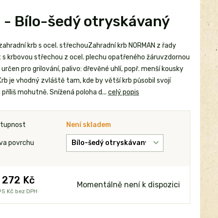
 - Bílo-šedý otryskávaný
zahradní krb s ocel. střechouZahradní krb NORMAN z řady
t s krbovou střechou z ocel. plechu opatřeného žáruvzdornou
určen pro grilování, palivo: dřevěné uhlí, popř. menší kousky
rb je vhodný zvláště tam, kde by větší krb působil svojí
příliš mohutně. Snížená poloha d...
celý popis
tupnost
Není skladem
va povrchu
 272 Kč
Momentálně není k dispozici
95 Kč
bez DPH