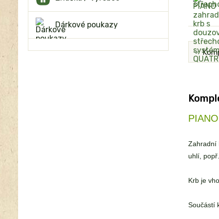
Dárkové poukazy
Komp
Komple
PIANO 
Zahradní 
uhlí, pop
Krb je vh
Součástí k