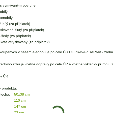
e s vymývaným povrchem:
obílý
venobílý
ě bílý (za příplatek)
yskávané žlutý (za příplatek)
o-šedý (za příplatek)
akota otryskávaný (za příplatek)
koupených v našem e-shopu je po celé ČR DOPRAVA ZDARMA - žádné 
adního krbu je včetně dopravy po celé ČR a včetně vykládky přímo u 
 v ČR
 produktu:
plocha:
50x38 cm
110 cm
147 cm
73 cm