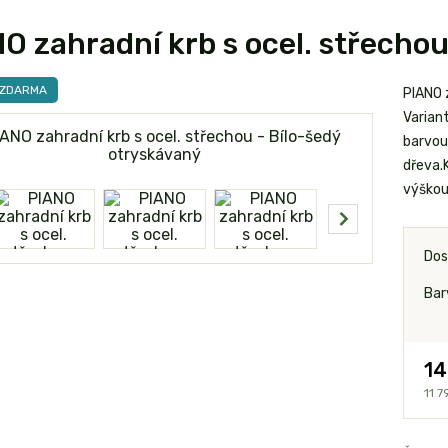
O zahradní krb s ocel. střechou
 ZDARMA
PIANO 
Varian
barvou 
dřeva.K
výškou 
Dos
Bar
14
11 7