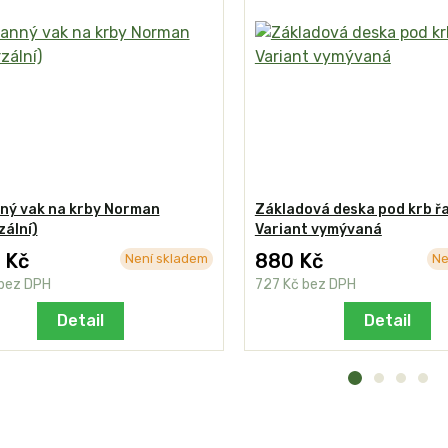
ný vak na krby Norman
Základová deska pod krb ř
zální)
Variant vymývaná
 Kč
880 Kč
Není skladem
Ne
bez DPH
727 Kč
bez DPH
Detail
Detail