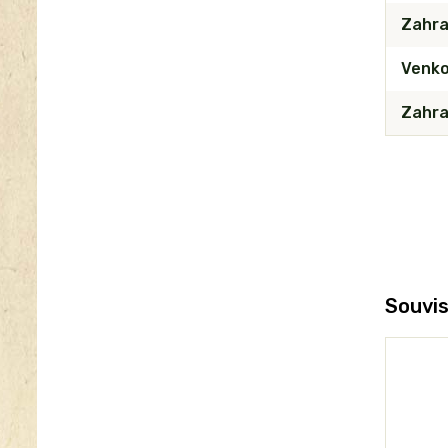
Zahra
Venko
Zahra
Souvis