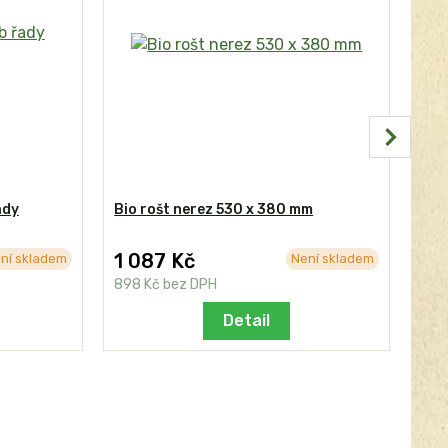
ady
Bio rošt nerez 530 x 380 mm
Koš
1 087 Kč
59
ní skladem
Není skladem
898 Kč
bez DPH
488
Detail