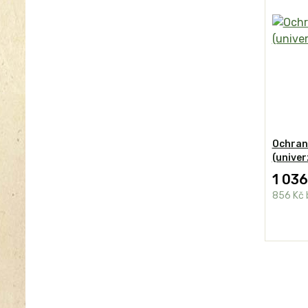
Ochran
(univer
1 036
856 Kč