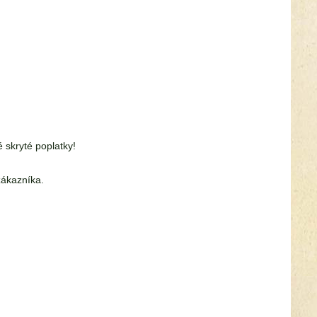
skryté poplatky!
zákazníka.