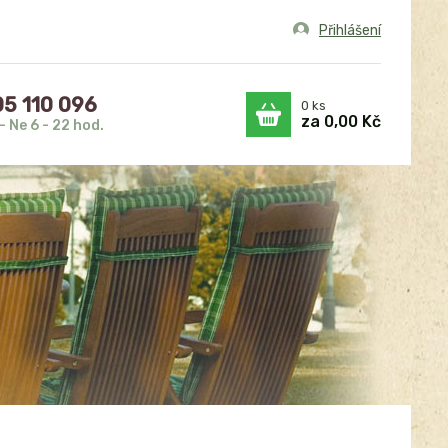
Přihlášení
5 110 096
0
ks
za
0,00 Kč
- Ne 6 - 22 hod.