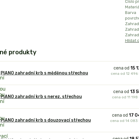
Číslo p
Materiá
Barva
povrch
Zahrad
Zahradn
Zahradn
Hlídat 
né produkty
cena od
15 
PIANO zahradní krb s měděnou střechou
cena od
12 496
cena od
13 5
PIANO zahradní krb s nerez. střechou
cena od
11 198
cena od
17 0
PIANO zahradní krb s douzovací střechou
cena od
14 083
cena od
18 5