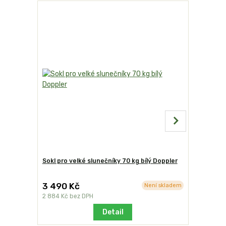
Sokl pro velké slunečníky 70 kg bílý Doppler
Sokl pro v
Doppler
3 490 Kč
3 490 
Není skladem
2 884 Kč
bez DPH
2 884 Kč
b
Detail