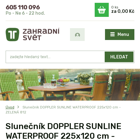
605 110 096
0
ks
za
0,00 Kč
Po - Ne 6 - 22 hod.
Menu
HLEDAT
Úvod
Slunečník DOPPLER SUNLINE WATERPROOF 225x120 cm -
ZELENÁ 812
Slunečník DOPPLER SUNLINE
WATERPROOF 225x120 cm -