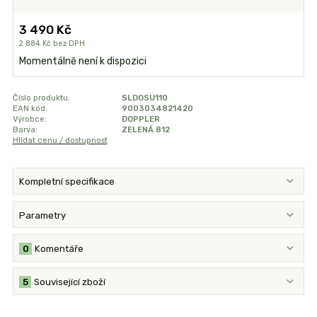
3 490 Kč
2 884 Kč
bez DPH
Momentálně není k dispozici
Číslo produktu:
SLDOSU110
EAN kód:
9003034821420
Výrobce:
DOPPLER
Barva:
ZELENÁ 812
Hlídat cenu / dostupnost
Kompletní specifikace
Parametry
0
Komentáře
5
Související zboží