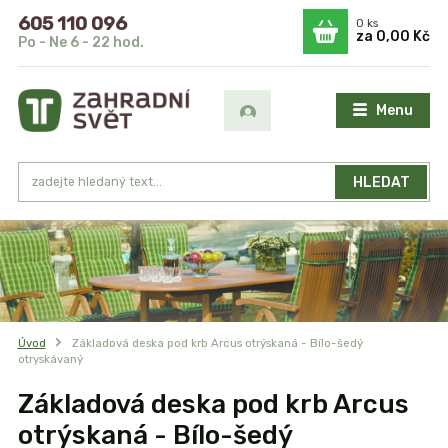
605 110 096
0
ks
za
0,00 Kč
Po - Ne 6 - 22 hod.
Menu
HLEDAT
Úvod
Základová deska pod krb Arcus otrýskaná - Bílo-šedý
otryskávaný
Základová deska pod krb Arcus
otrýskaná - Bílo-šedý