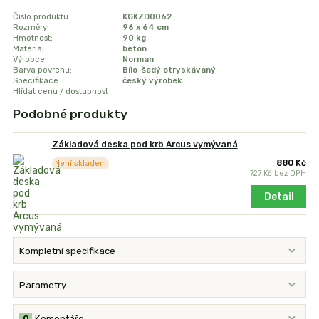
Číslo produktu:
KGKZD0062
Rozměry:
96 x 64 cm
Hmotnost:
90 kg
Materiál:
beton
Výrobce:
Norman
Barva povrchu:
Bílo-šedý otryskávaný
Specifikace:
český výrobek
Hlídat cenu / dostupnost
Podobné produkty
Základová deska pod krb Arcus vymývaná
880 Kč
Není skladem
727 Kč
bez DPH
Detail
Kompletní specifikace
Parametry
0
Komentáře