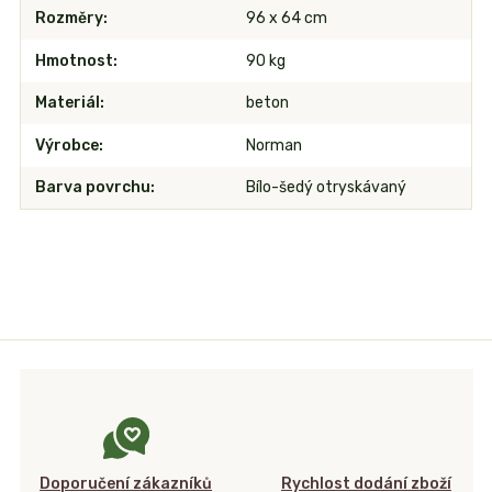
Rozměry
96 x 64 cm
Hmotnost
90 kg
Materiál
beton
Výrobce
Norman
Barva povrchu
Bílo-šedý otryskávaný
Doporučení zákazníků
Rychlost dodání zboží