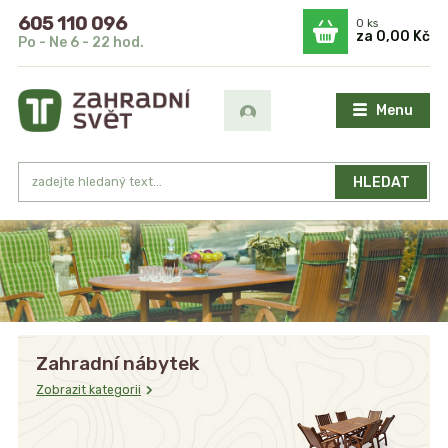
605 110 096
0
ks
za
0,00 Kč
Po - Ne 6 - 22 hod.
Menu
HLEDAT
Zahradní nábytek
Zobrazit kategorii