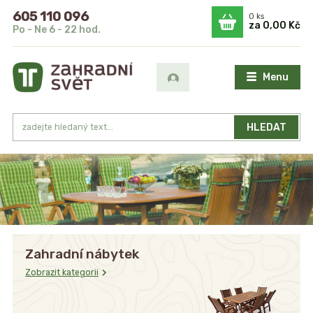
605 110 096
0
ks
za
0,00 Kč
Po - Ne 6 - 22 hod.
Menu
HLEDAT
Zahradní nábytek
Zobrazit kategorii