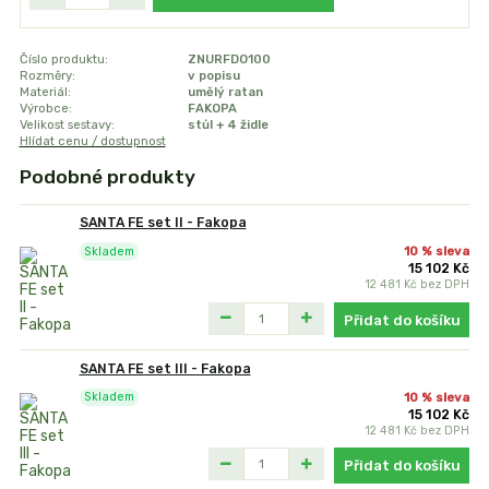
Číslo produktu:
ZNURFDO100
Rozměry:
v popisu
Materiál:
umělý ratan
Výrobce:
FAKOPA
Velikost sestavy:
stůl + 4 židle
Hlídat cenu / dostupnost
Podobné produkty
SANTA FE set II - Fakopa
10 % sleva
Skladem
15 102 Kč
12 481 Kč
bez DPH
Přidat do košíku
SANTA FE set III - Fakopa
10 % sleva
Skladem
15 102 Kč
12 481 Kč
bez DPH
Přidat do košíku