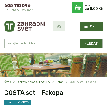
605 110 096
0
ks
za
0,00 Kč
Po - Ne 6 - 22 hod.
Menu
HLEDAT
Úvod
Teakový nábytek FAKOPA
Ratan
COSTA set - Fakopa
COSTA set - Fakopa
Doprava ZDARMA