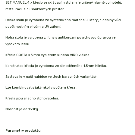
SET MANUEL 4 x křeslo se skládacím stolem je určený hlavně do hotelů,
restaurací, ale i soukromých prostor.
Deska stolu je vyrobena ze syntetického materiálu, který je odolný vůči
povětrnostním vlivům a UV záření.
Noha stolu je vyrobena z litiny s antikorozní povrchovou úpravou ve
vysokém lesku.
Křeslo COSTA s 3 mm výpletem silného VIRO vlákna.
Konstrukce křesla je vyrobena ze silnostěnného 1,5mm hliníku.
Sestava je v naší nabídce ve třech barevných variantách.
Lze kombinovat s jakýmkoliv počtem křesel.
Křesla jsou snadno stohovatelná.
Nosnost je do 150kg.
Parametry produktu: