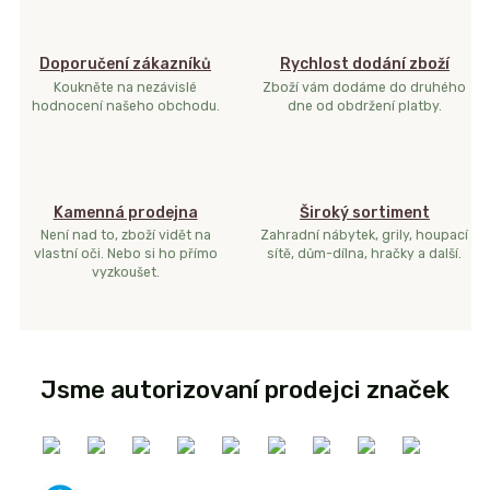
Doporučení zákazníků
Rychlost dodání zboží
Koukněte na nezávislé
Zboží vám dodáme do druhého
hodnocení našeho obchodu.
dne od obdržení platby.
Kamenná prodejna
Široký sortiment
Není nad to, zboží vidět na
Zahradní nábytek, grily, houpací
vlastní oči. Nebo si ho přímo
sítě, dům-dílna, hračky a další.
vyzkoušet.
Jsme autorizovaní prodejci značek