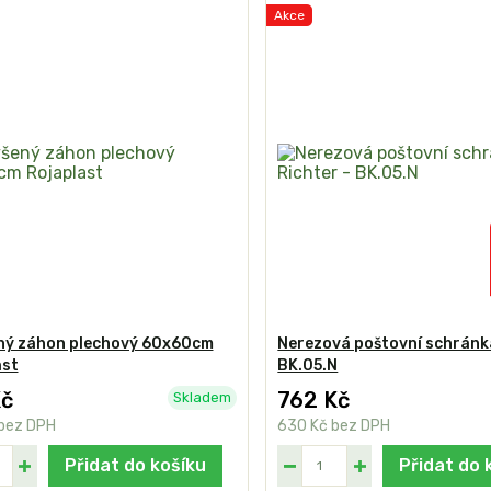
Akce
ný záhon plechový 60x60cm
Nerezová poštovní schránka
ast
BK.05.N
Kč
762 Kč
Skladem
bez DPH
630 Kč
bez DPH
Přidat do košíku
Přidat do 