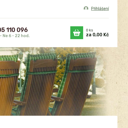
Přihlášení
5 110 096
0
ks
za
0,00 Kč
- Ne 6 - 22 hod.