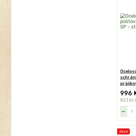
Ocelová
schránk
práško
996 
823 Kč
Akce