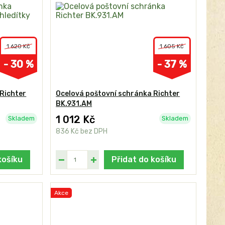
1 620 Kč
1 605 Kč
- 30 %
- 37 %
Richter
Ocelová poštovní schránka Richter
BK.931.AM
1 012 Kč
Skladem
Skladem
836 Kč
bez DPH
košíku
Přidat do košíku
Akce