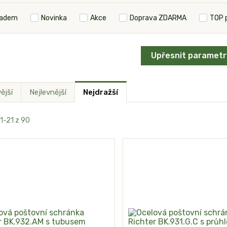
ladem
Novinka
Akce
Doprava ZDARMA
TOP 
Upřesnit parametr
ější
Nejlevnější
Nejdražší
 1-21 z 90