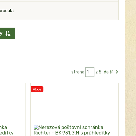
produkt
y
strana
z 5
další
Akce