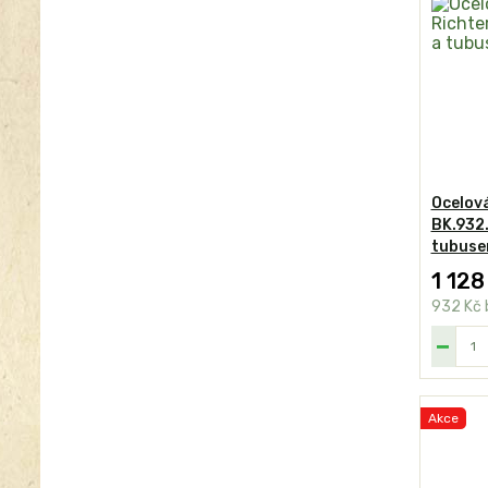
Ocelová
BK.932.
tubus
1 128
932 Kč
Akce