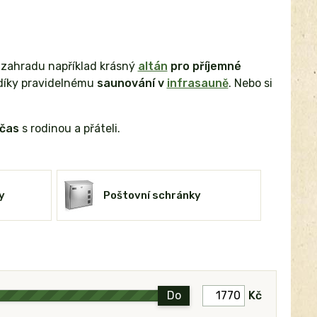
a zahradu například krásný
altán
pro příjemné
 díky pravidelnému
saunování v
infrasauně
. Nebo si
 čas
s rodinou a přáteli.
y
Poštovní schránky
Do
Kč