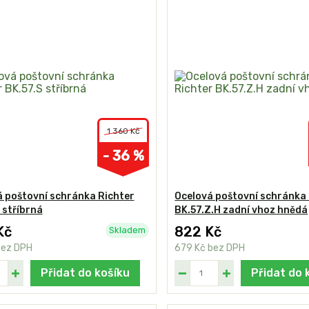
1 360 Kč
- 36 %
 poštovní schránka Richter
Ocelová poštovní schránka 
 stříbrná
BK.57.Z.H zadní vhoz hnědá
Kč
822 Kč
Skladem
bez DPH
679 Kč
bez DPH
Přidat do košíku
Přidat do 