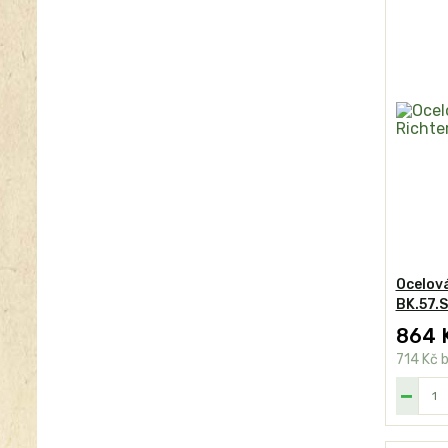
Ocelová
BK.57.S
864 
714 Kč