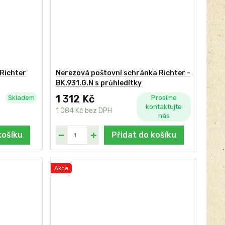
Richter
Nerezová poštovní schránka Richter -
BK.931.G.N s průhledítky
1 312 Kč
Skladem
Prosíme
kontaktujte
1 084 Kč
bez DPH
nás
košíku
Přidat do košíku
Akce