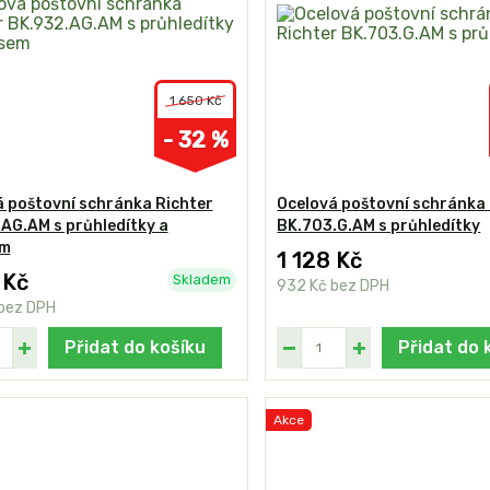
1 650 Kč
- 32 %
 poštovní schránka Richter
Ocelová poštovní schránka 
AG.AM s průhledítky a
BK.703.G.AM s průhledítky
em
1 128 Kč
 Kč
Skladem
932 Kč
bez DPH
bez DPH
Přidat do košíku
Přidat do 
Akce