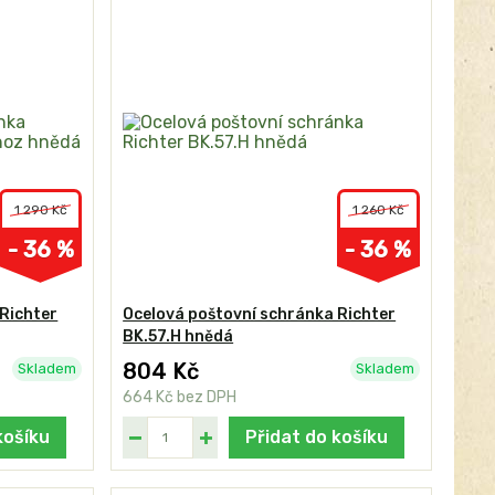
1 290 Kč
1 260 Kč
- 36 %
- 36 %
Richter
Ocelová poštovní schránka Richter
BK.57.H hnědá
804 Kč
Skladem
Skladem
664 Kč
bez DPH
košíku
Přidat do košíku