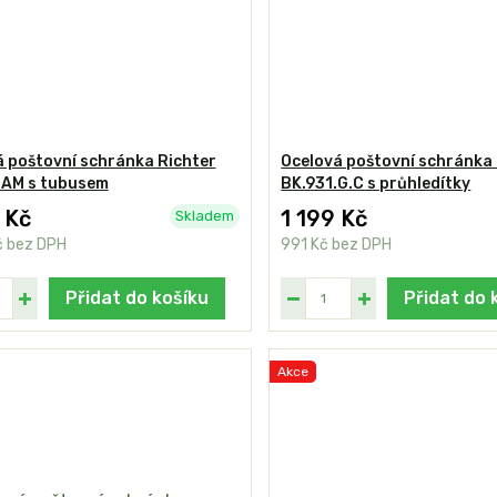
 poštovní schránka Richter
Ocelová poštovní schránka 
.AM s tubusem
BK.931.G.C s průhledítky
 Kč
1 199 Kč
Skladem
č
bez DPH
991 Kč
bez DPH
Přidat do košíku
Přidat do 
Akce