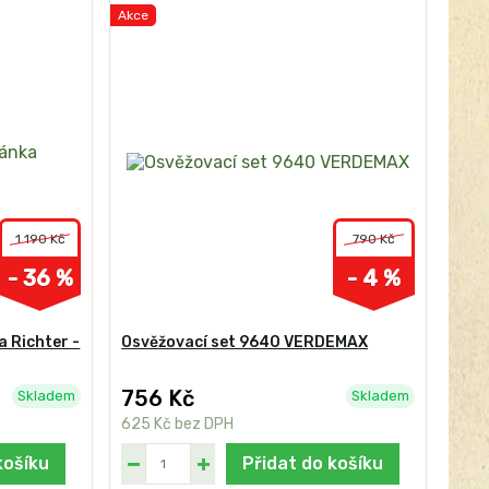
Akce
1 190 Kč
790 Kč
- 36 %
- 4 %
 Richter -
Osvěžovací set 9640 VERDEMAX
756 Kč
Skladem
Skladem
625 Kč
bez DPH
košíku
Přidat do košíku