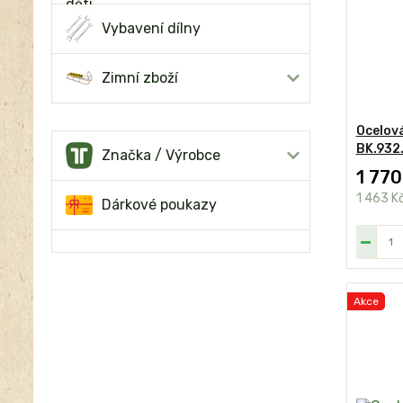
Vybavení dílny
Zimní zboží
Ocelová
BK.932
Značka / Výrobce
1 770
1 463 K
Dárkové poukazy
Akce