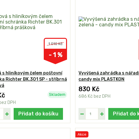
1 010 Kč
- 1 %
 s hliníkovým čelem poštovní
Vyvýšená zahrádka s nářadí
a Richter BK.301 SP - stříbrná
candy mix PLASTKON
vá
830 Kč
Kč
Skladem
686 Kč
bez DPH
bez DPH
Přidat do košíku
Přidat do 
Akce