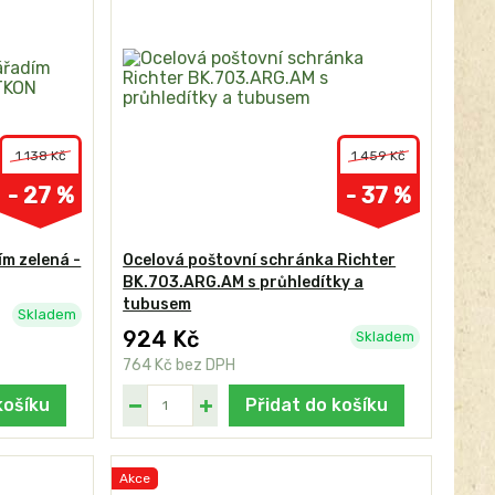
1 138 Kč
1 459 Kč
- 27 %
- 37 %
m zelená -
Ocelová poštovní schránka Richter
BK.703.ARG.AM s průhledítky a
tubusem
Skladem
924 Kč
Skladem
764 Kč
bez DPH
košíku
Přidat do košíku
Akce