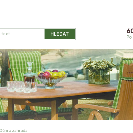
60
HLEDAT
Po 
Dům a zahrada