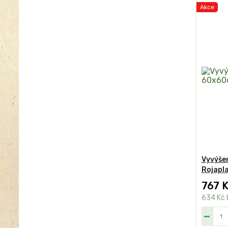
Akce
Vyvýše
Rojapl
767 
634 Kč