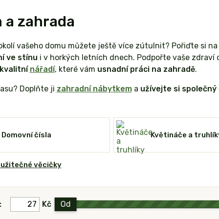
 a zahrada
 okolí vašeho domu můžete ještě více zútulnit? Pořiďte si n
í ve stínu
i v horkých letních dnech. Podpořte vaše zdraví
kvalitní
nářadí
, které vám
usnadní práci na zahradě
.
asu? Doplňte ji
zahradní nábytkem
a
užívejte si společný
Domovní čísla
Květináče a truhlík
 užitečné věcičky
:
Kč
Od