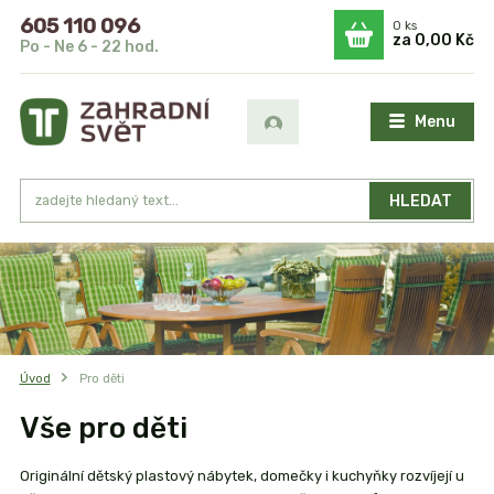
605 110 096
0
ks
za
0,00 Kč
Po - Ne 6 - 22 hod.
Menu
HLEDAT
Úvod
Pro děti
Vše pro děti
Originální dětský plastový nábytek, domečky i kuchyňky rozvíjejí u