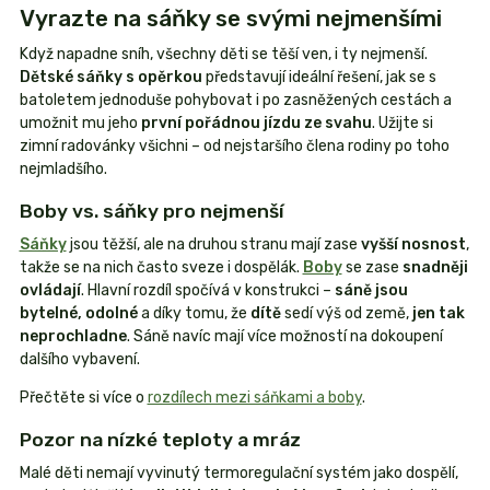
Vyrazte na sáňky se svými nejmenšími
Když napadne sníh, všechny děti se těší ven, i ty nejmenší.
Dětské sáňky s opěrkou
představují ideální řešení, jak se s
batoletem jednoduše pohybovat i po zasněžených cestách a
umožnit mu jeho
první pořádnou jízdu ze svahu
. Užijte si
zimní radovánky všichni – od nejstaršího člena rodiny po toho
nejmladšího.
Boby vs. sáňky pro nejmenší
Sáňky
jsou těžší, ale na druhou stranu mají zase
vyšší nosnost
,
takže se na nich často sveze i dospělák.
Boby
se zase
snadněji
ovládají
. Hlavní rozdíl spočívá v konstrukci –
sáně jsou
bytelné, odolné
a díky tomu, že
dítě
sedí výš od země,
jen tak
neprochladne
. Sáně navíc mají více možností na dokoupení
dalšího vybavení.
Přečtěte si více o
rozdílech mezi sáňkami a boby
.
Pozor na nízké teploty a mráz
Malé děti nemají vyvinutý termoregulační systém jako dospělí,