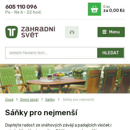
605 110 096
0
ks
za
0,00 Kč
Po - Ne 6 - 22 hod.
Menu
HLEDAT
Úvod
Zimní zboží
Sáňky
Sáňky pro nejmenší
Sáňky pro nejmenší
Dopřejte radost ze sněhových závějí a padajících vloček i