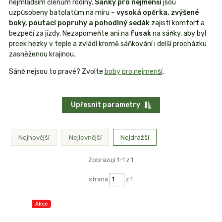
nejmladším členům rodiny.
Sáňky pro nejmenší
jsou
uzpůsobeny batolatům na míru –
vysoká opěrka, zvýšené
boky, poutací popruhy a pohodlný sedák
zajistí komfort a
bezpečí za jízdy. Nezapomeňte ani na
fusak
na sáňky, aby byl
prcek hezky v teple a zvládl kromě sáňkování i delší procházku
zasněženou krajinou.
Sáně nejsou to pravé? Zvolte
boby pro nejmenší
.
Upřesnit parametry
Nejnovější
Nejlevnější
Nejdražší
Zobrazuji 1-1 z 1
strana
z 1
Akce