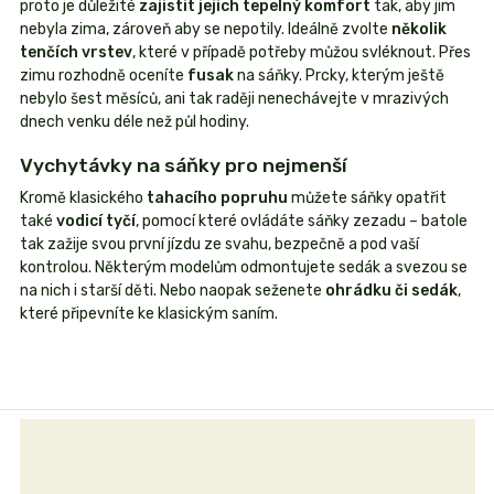
proto je důležité
zajistit jejich tepelný komfort
tak, aby jim
nebyla zima, zároveň aby se nepotily. Ideálně zvolte
několik
tenčích vrstev
, které v případě potřeby můžou svléknout. Přes
zimu rozhodně oceníte
fusak
na sáňky. Prcky, kterým ještě
nebylo šest měsíců, ani tak raději nenechávejte v mrazivých
dnech venku déle než půl hodiny.
Vychytávky na sáňky pro nejmenší
Kromě klasického
tahacího popruhu
můžete sáňky opatřit
také
vodicí tyčí
, pomocí které ovládáte sáňky zezadu – batole
tak zažije svou první jízdu ze svahu, bezpečně a pod vaší
kontrolou. Některým modelům odmontujete sedák a svezou se
na nich i starší děti. Nebo naopak seženete
ohrádku či sedák
,
které připevníte ke klasickým saním.