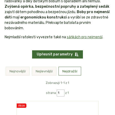
radovánky a díky dětským bobům s opěradlem ani nemusí.
Zvýšená opěrka, bezpečnostní popruhy a zateplený sedák
zajistí dětem pohodlnou a bezpečnou jízdu.
Boby pro nejmenší
děti
mají
ergonomickou konstrukci
a vyrábí se ze zdravotně
nezávadného materiálu. Překvapte batolata prvním
bobováním.
Nejmladší ratolesti vyvezete také na
sáňkách pro nejmenší
.
Upřesnit parametry
Nejnovější
Nejlevnější
Nejdražší
Zobrazuji 1-1 z 1
strana
z 1
Akce