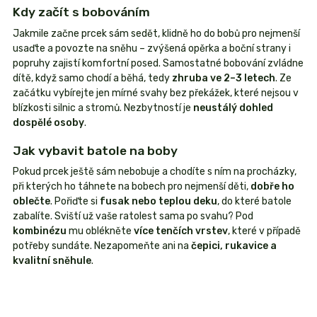
Kdy začít s bobováním
Jakmile začne prcek sám sedět, klidně ho do bobů pro nejmenší
usaďte a povozte na sněhu – zvýšená opěrka a boční strany i
popruhy zajistí komfortní posed. Samostatné bobování zvládne
dítě, když samo chodí a běhá, tedy
zhruba ve 2–3 letech
. Ze
začátku vybírejte jen mírné svahy bez překážek, které nejsou v
blízkosti silnic a stromů. Nezbytností je
neustálý dohled
dospělé osoby
.
Jak vybavit batole na boby
Pokud prcek ještě sám nebobuje a chodíte s ním na procházky,
při kterých ho táhnete na bobech pro nejmenší děti,
dobře ho
oblečte
. Pořiďte si
fusak nebo teplou deku
, do které batole
zabalíte. Sviští už vaše ratolest sama po svahu? Pod
kombinézu
mu oblékněte
více tenčích vrstev
, které v případě
potřeby sundáte. Nezapomeňte ani na
čepici, rukavice a
kvalitní sněhule
.