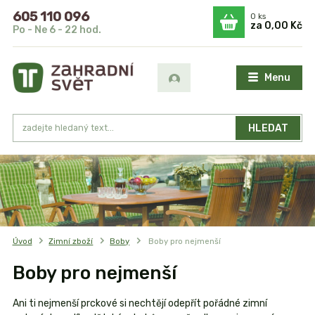
605 110 096
0
ks
za
0,00 Kč
Po - Ne 6 - 22 hod.
Menu
HLEDAT
Úvod
Zimní zboží
Boby
Boby pro nejmenší
Boby pro nejmenší
Ani ti nejmenší prckové si nechtějí odepřít pořádné zimní