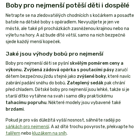
Boby pro nejmenší potěší děti i dospělé
Netrapte se na zledovatělých chodnících s kočárkem a posaďte
batole na dětské boby s opěradlem. Nevyužijete je jen ve
městě, ale také při procházkách zasněženou krajinou nebo na
výletu na hory. A až bude dítě větší, samo na nich bezpečně
sjede každý menší kopeček.
Jaké jsou výhody bobů pro nejmenší
Boby pro nejmenší děti se pyšní
skvělým poměrem ceny a
výkonu. Zvýšená zádová opěrka s poutacími pásy
zaručí
dětem bezpečnou jízdu stejně jako
zvýšené boky
, které navíc
zabrání padání sněhu do bobů.
Zateplený sedák
pak chrání
před chladem. Dětské boby pro nejmenší jsou lehké, takže si je
starší dítko vytáhne na svah i samo díky praktickému
tahacímu popruhu
. Některé modely jsou vybavené také
brzdami
.
Pokud je pro vás důležitá vyšší nosnost, sáhněte raději po
sáňkách pro nejmenší
. A až dítě trochu povyroste, překvapte ho
talířem
nebo
kluzákem na sníh
.