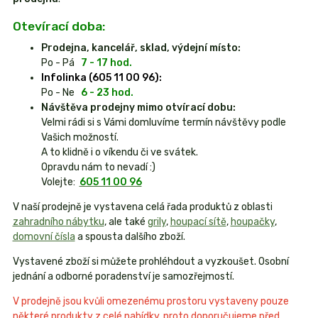
Otevírací doba:
Prodejna, kancelář, sklad, výdejní místo:
Po - Pá
7 - 17 hod.
Infolinka (605 11 00 96):
Po - Ne
6 - 23 hod.
Návštěva prodejny mimo otvírací dobu:
Velmi rádi si s Vámi domluvíme termín návštěvy podle
Vašich možností.
A to klidně i o víkendu či ve svátek.
Opravdu nám to nevadí :)
Volejte:
605 11 00 96
V naší prodejně je vystavena celá řada produktů z oblasti
zahradního nábytku
, ale také
grily
,
houpací sítě
,
houpačky
,
domovní čísla
a spousta dalšího zboží.
Vystavené zboží si můžete prohléhdout a vyzkoušet. Osobní
jednání a odborné poradenství je samozřejmostí.
V prodejně jsou kvůli omezenému prostoru vystaveny pouze
některé produkty z celé nabídky, proto doporučujeme před