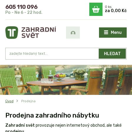
605 110 096
0
ks
za
0,00 Kč
Po - Ne 6 - 22 hod.
Menu
HLEDAT
Úvod
Prodejna
Prodejna zahradního nábytku
Zahradní svět
provozuje nejen internetový obchod, ale také
prodejnu
.