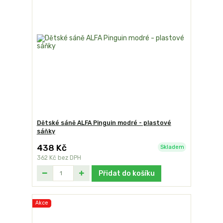
Dětské sáně ALFA Pinguin modré - plastové
sáňky
438 Kč
Skladem
362 Kč
bez DPH
Přidat do košíku
Akce