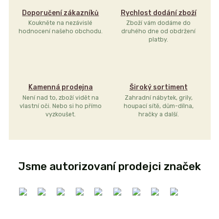
Doporučení zákazníků
Rychlost dodání zboží
Koukněte na nezávislé
Zboží vám dodáme do
hodnocení našeho obchodu.
druhého dne od obdržení
platby.
Kamenná prodejna
Široký sortiment
Není nad to, zboží vidět na
Zahradní nábytek, grily,
vlastní oči. Nebo si ho přímo
houpací sítě, dům-dílna,
vyzkoušet.
hračky a další.
Jsme autorizovaní prodejci značek