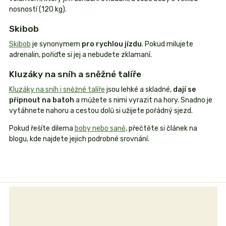
nosností (120 kg).
Skibob
Skibob
je synonymem
pro rychlou jízdu
. Pokud milujete
adrenalin, pořiďte si jej a nebudete zklamaní.
Kluzáky na sníh a sněžné talíře
Kluzáky na sníh i sněžné talíře
jsou lehké a skladné,
dají se
připnout na batoh
a můžete s nimi vyrazit na hory. Snadno je
vytáhnete nahoru a cestou dolů si užijete pořádný sjezd.
Pokud řešíte dilema
boby nebo saně
, přečtěte si článek na
blogu, kde najdete jejich podrobné srovnání.