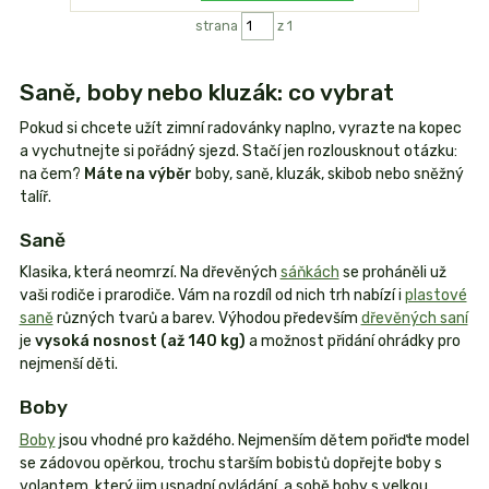
strana
z 1
Saně, boby nebo kluzák: co vybrat
Pokud si chcete užít zimní radovánky naplno, vyrazte na kopec
a vychutnejte si pořádný sjezd. Stačí jen rozlousknout otázku:
na čem?
Máte na výběr
boby, saně, kluzák, skibob nebo sněžný
talíř.
Saně
Klasika, která neomrzí. Na dřevěných
sáňkách
se proháněli už
vaši rodiče i prarodiče. Vám na rozdíl od nich trh nabízí i
plastové
saně
různých tvarů a barev. Výhodou především
dřevěných saní
je
vysoká nosnost (až 140 kg)
a možnost přidání ohrádky pro
nejmenší děti.
Boby
Boby
jsou vhodné pro každého. Nejmenším dětem pořiďte model
se zádovou opěrkou, trochu starším bobistů dopřejte boby s
volantem, který jim usnadní ovládání, a sobě boby s velkou