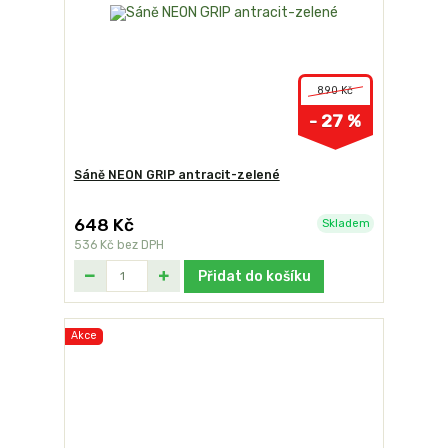
890 Kč
- 27 %
Sáně NEON GRIP antracit-zelené
648 Kč
Skladem
536 Kč
bez DPH
Přidat do košíku
Akce