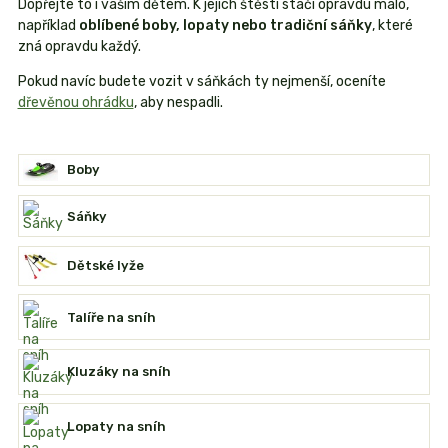
Dopřejte to i vašim dětem. K jejich štěstí stačí opravdu málo,
například
oblíbené boby, lopaty nebo tradiční sáňky
, které
zná opravdu každý.
Pokud navíc budete vozit v sáňkách ty nejmenší, oceníte
dřevěnou ohrádku
, aby nespadli.
Boby
Sáňky
Dětské lyže
Talíře na sníh
Kluzáky na sníh
Lopaty na sníh