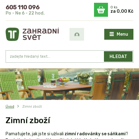
605 110 096
0
ks
za
0,00 Kč
Po - Ne 6 - 22 hod.
Menu
HLEDAT
Úvod
Zimní zboží
Zimní zboží
Pamatujete, jak jste si užívali
zimní radovánky se sáňkami
?