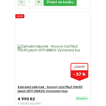
Přidat do košíku
Akce
7 935 Kč
- 37 %
Zahradní nábytek - Kovový stůl PALO 90x90
plech U511 UNIKOV, Vystavený kus
4 990 Kč
Skladem
4 124 Kč
bez DPH