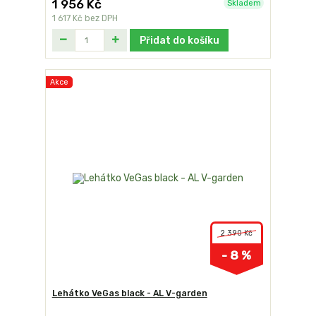
1 956 Kč
Skladem
1 617 Kč
bez DPH
Přidat do košíku
Akce
2 390 Kč
- 8 %
Lehátko VeGas black - AL V-garden