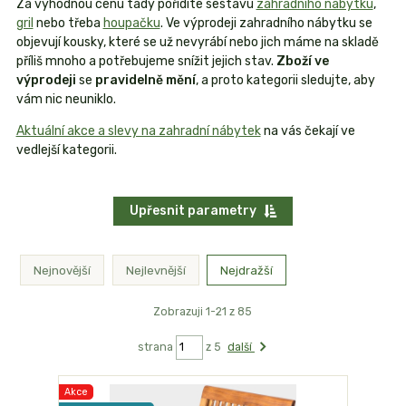
Za výhodnou cenu tady pořídíte sestavu
zahradního nábytku
,
gril
nebo třeba
houpačku
. Ve výprodeji zahradního nábytku se
objevují kousky, které se už nevyrábí nebo jich máme na skladě
příliš mnoho a potřebujeme snížit jejich stav.
Zboží ve
výprodeji
se
pravidelně mění
, a proto kategorii sledujte, aby
vám nic neuniklo.
Aktuální akce a slevy na zahradní nábytek
na vás čekají ve
vedlejší kategorii.
Upřesnit parametry
Nejnovější
Nejlevnější
Nejdražší
Zobrazuji 1-21 z 85
strana
z 5
další
Akce