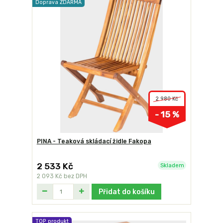
Doprava ZDARMA
2 980 Kč
- 15 %
PINA - Teaková skládací židle Fakopa
2 533 Kč
Skladem
2 093 Kč
bez DPH
Přidat do košíku
TOP produkt