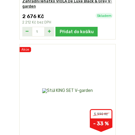
Zahradní lehátko VIOLA De Luxe Black & Grey V-
garden
2 676 Kč
Skladem
2 212 Kč
bez DPH
Přidat do košíku
Akce
5 990 Kč
- 33 %