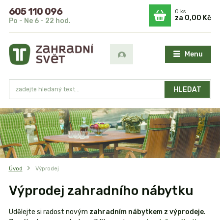
605 110 096
0
ks
za
0,00 Kč
Po - Ne 6 - 22 hod.
Menu
HLEDAT
Úvod
Výprodej
Výprodej zahradního nábytku
Udělejte si radost novým
zahradním nábytkem z výprodeje
.