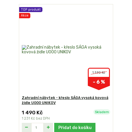
TOP produkt
Akce
1 590 Kč
- 6 %
Zahradní nábytek - křeslo SÁGA vysoká kovová
židle U000 UNIKOV
1 490 Kč
Skladem
1 231 Kč
bez DPH
Přidat do košíku