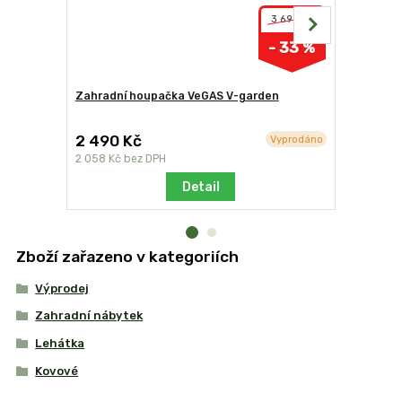
3 690 Kč
- 33 %
Zahradní houpačka VeGAS V-garden
Stolová s
slunečník
2 490 Kč
10 760 
Vyprodáno
2 058 Kč
bez DPH
8 893 Kč
b
Detail
Zboží zařazeno v kategoriích
Výprodej
Zahradní nábytek
Lehátka
Kovové