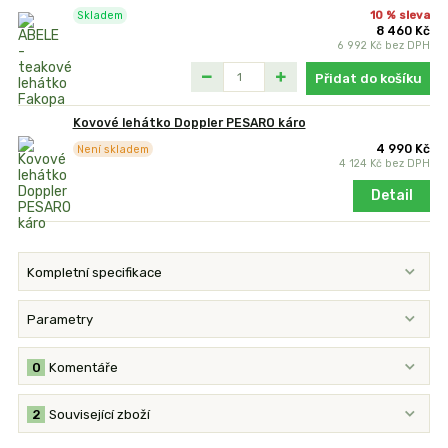
10 % sleva
Skladem
8 460 Kč
6 992 Kč
bez DPH
Přidat do košíku
Kovové lehátko Doppler PESARO káro
4 990 Kč
Není skladem
4 124 Kč
bez DPH
Detail
Kompletní specifikace
Parametry
0
Komentáře
2
Související zboží