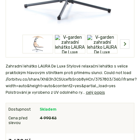
Zahradní lehátko LAURA De Luxe Stylové relaxační lehátko s velice
praktickým hlavovým stínítkem proti přímému slunci. Could not load
//orbitvu.co/share/XhB3h3CSUcefbSrob8yHCn/3757803/360/iframe?
width=auto&height=auto&content2=yes&partial_load=yes
Polstrování je vyrobeno z UV odolného ry...
celý popis
Dostupnost
Skladem
Cena před
4 990 Kč
slevou