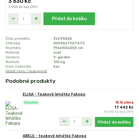
3 630 Kč
3 000 Kč
bez DPH
Přidat do košíku
Číslo produktu:
ZLVVDA25
EAN kód:
8595557907473
Rozměry:
196x105x200 cm
Materiál:
ocel
Výrobce:
V-garden
Nosnost:
120 kg
Druh materiálu:
kov
Hlídat cenu / dostupnost
Podobné produkty
ELISA - Teakové lehátko Fakopa
15 % sleva
Skladem
17 442 Kč
14 415 Kč
bez DPH
Přidat do košíku
ABELE - teakové lehátko Fakopa