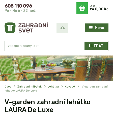
605 110 096
0
ks
za
0,00 Kč
Po - Ne 6 - 22 hod.
Menu
HLEDAT
Úvod
Zahradní nábytek
Lehátka
Kovové
V-garden zahradní
lehátko LAURA De Luxe
V-garden zahradní lehátko
LAURA De Luxe