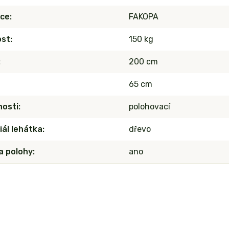
ce
FAKOPA
ost
150 kg
200 cm
65 cm
nosti
polohovací
iál lehátka
dřevo
 polohy
ano