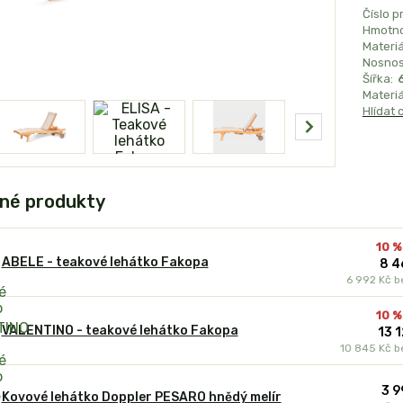
Číslo p
Hmotno
Materiál
Nosnos
Šířka:
Materiá
Hlídat 
né produkty
10 %
ABELE - teakové lehátko Fakopa
8 4
6 992 Kč
b
10 %
VALENTINO - teakové lehátko Fakopa
13 
10 845 Kč
b
3 9
Kovové lehátko Doppler PESARO hnědý melír