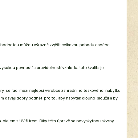
ou hodnotou můžou výrazně zvýšit celkovou pohodu daného
okou pevností a pravidelností vzhledu, tato kvalita je
erý se řadí mezi nejlepší výrobce zahradního teakového nábytku
 dávají dobrý podnět pro to , aby nábytek dlouho sloužil a byl
olejem s UV filtrem. Díky této úpravě se nevyskytnou skvrny,