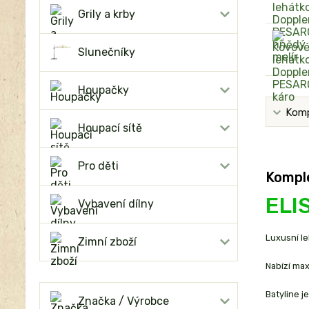
Grily a krby
Slunečníky
Houpačky
Komp
Houpací sítě
Pro děti
Komple
ELIS
Vybavení dílny
Luxusní le
Zimní zboží
Nabízí max
Batyline j
Značka / Výrobce