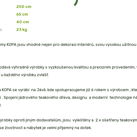
200 cm
65 cm
40 cm
:
23
kg
irmy KOPA jsou vhodné nejen pro dekoraci interiérů, svou vysokou užitn
dává výhradně výrobky s vyzkoušenou kvalitou a precizním provedením, vys
 u každého výrobku zvlášť.
 KOPA se vyrábí na Jávě, kde spolupracujeme již 6 rokem s výrobcem , kt
i . Spojení jádrového teakového dřeva, designu a moderní technologie nám
.
robky oproti jiným dodavatelům, jsou vyleštěny a 2 x ošetřeny teakovým 
se životnost a nábytek je velmi příjemný na dotek.