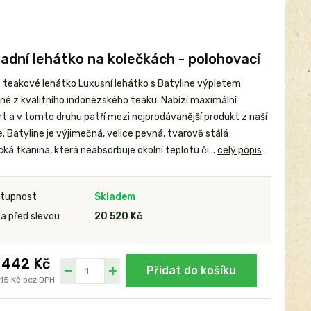
adní lehátko na kolečkách - polohovací
- teakové lehátko Luxusní lehátko s Batyline výpletem
né z kvalitního indonézského teaku. Nabízí maximální
t a v tomto druhu patří mezi nejprodávanější produkt z naší
. Batyline je výjimečná, velice pevná, tvarově stálá
ká tkanina, která neabsorbuje okolní teplotu či...
celý popis
tupnost
Skladem
a před slevou
20 520 Kč
 442 Kč
Přidat do košíku
15 Kč
bez DPH