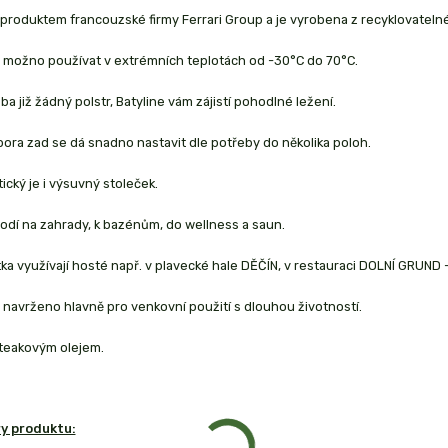
 produktem francouzské firmy Ferrari Group a je vyrobena z recyklovatelnéh
e možno používat v extrémních teplotách od -30°C do 70°C.
ba již žádný polstr, Batyline vám zájistí pohodlné ležení.
ora zad se dá snadno nastavit dle potřeby do několika poloh.
tický je i výsuvný stoleček.
odí na zahrady, k bazénům, do wellness a saun.
ka využívají hosté např. v plavecké hale DĚČÍN, v restauraci DOLNÍ GRUND
 navrženo hlavně pro venkovní použití s dlouhou životností.
teakovým olejem.
y produktu: