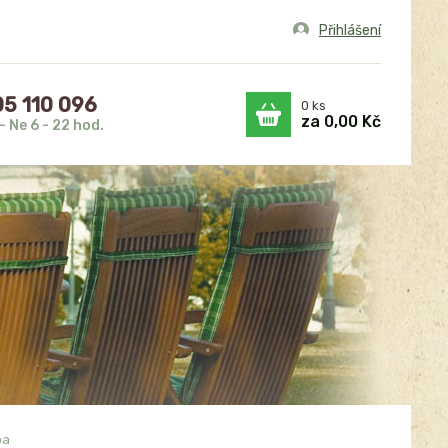
Přihlášení
5 110 096
0
ks
za
0,00 Kč
- Ne 6 - 22 hod.
pa