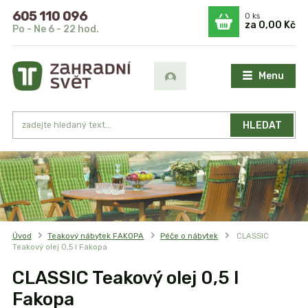
605 110 096
0
ks
za
0,00 Kč
Po - Ne 6 - 22 hod.
Menu
HLEDAT
Úvod
Teakový nábytek FAKOPA
Péče o nábytek
CLASSIC
Teakový olej 0,5 l Fakopa
CLASSIC Teakový olej 0,5 l
Fakopa