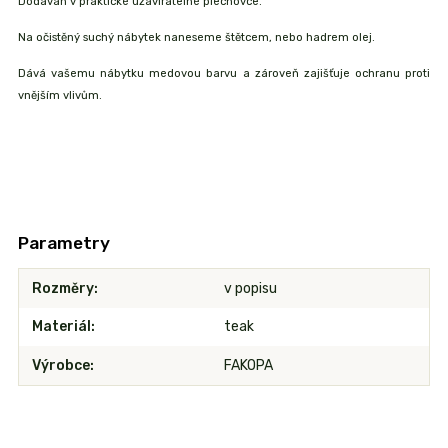
Dodáván v praktické uzavíratelné plechovce.
Na očistěný suchý nábytek naneseme štětcem, nebo hadrem olej.
Dává vašemu nábytku medovou barvu a zároveň zajišťuje ochranu proti
vnějším vlivům.
Parametry
Rozměry
v popisu
Materiál
teak
Výrobce
FAKOPA