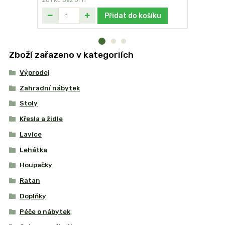
281 Kč
bez DPH
331 Kč
bez
Přidat do košíku
Zboží zařazeno v kategoriích
Výprodej
Zahradní nábytek
Stoly
Křesla a židle
Lavice
Lehátka
Houpačky
Ratan
Doplňky
Péče o nábytek