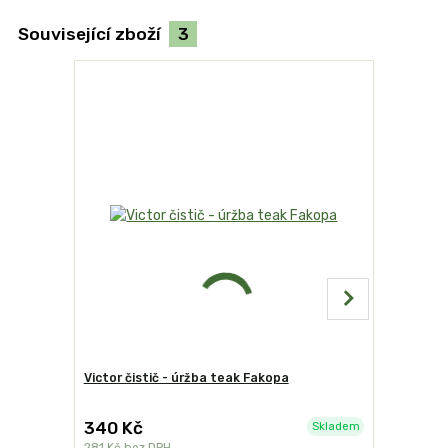
Související zboží
3
Victor čistič - úržba teak Fakopa
Spray - t
340 Kč
400 Kč
Skladem