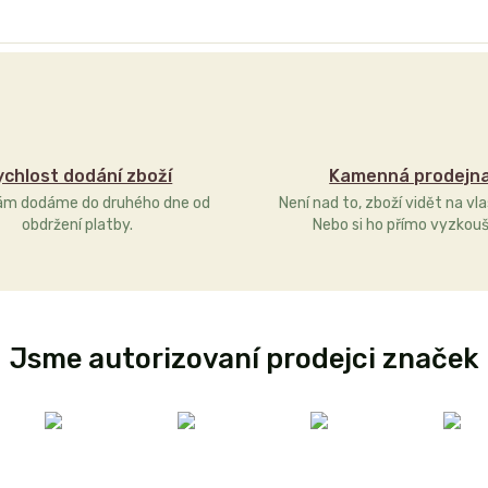
ychlost dodání zboží
Kamenná prodejn
ám dodáme do druhého dne od
Není nad to, zboží vidět na vla
obdržení platby.
Nebo si ho přímo vyzkouš
Jsme autorizovaní prodejci značek