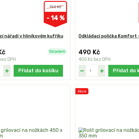
750 Kč
- 14 %
cí nářadí v hliníkovém kufříku
Odkládací polička Komfort 
Kč
490 Kč
Skladem
bez DPH
405 Kč
bez DPH
Přidat do košíku
Přidat do 
Akce