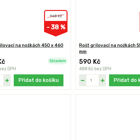
968 Kč
- 38 %
ilovací na nožkách 450 x 460
Rošt grilovací na nožkách 5
mm
Kč
590 Kč
Skladem
bez DPH
488 Kč
bez DPH
Přidat do košíku
Přidat do 