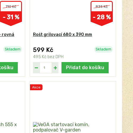
710 Kč
835 Kč
- 31 %
- 28 %
- rovná
Rošt grilovací 680 x 390 mm
599 Kč
Skladem
Skladem
495 Kč
bez DPH
košíku
Přidat do košíku
Akce