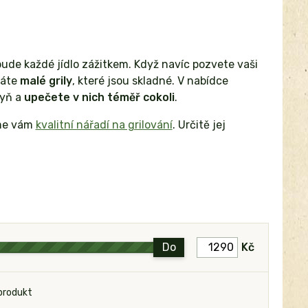
u bude každé jídlo zážitkem. Když navíc pozvete vaši
máte
malé grily
, které jsou skladné. V nabídce
hyň a
upečete v nich téměř cokoli
.
eme vám
kvalitní nářadí na grilování
. Určitě jej
Do
Kč
produkt