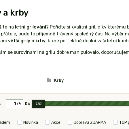
y a krby
šíte na
letní grilování
? Pořiďte si kvalitní gril, díky kterém
 přátele, bude to příjemně trávený společný čas. Na výběr 
 ani
větší grily a krby
, které perfektně doplní vaši letní kuc
vám se surovinami na grilu dobře manipulovalo, doporučuj
Krby
:
Kč
Od
ladem
Novinka
Akce
Doprava ZDARMA
TOP 