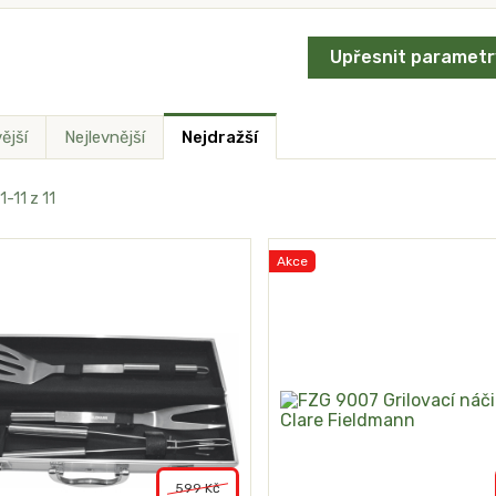
Upřesnit parametr
ější
Nejlevnější
Nejdražší
1-11 z 11
Akce
599 Kč