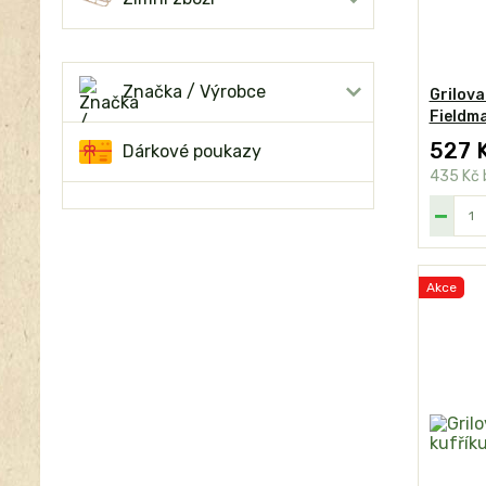
Značka / Výrobce
Grilova
Fieldm
527 
Dárkové poukazy
435 Kč
Akce