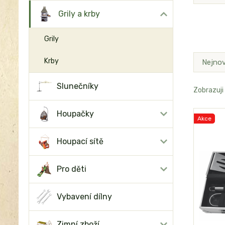
Grily a krby
Grily
Krby
Nejnov
Slunečníky
Zobrazuji 
Houpačky
Akce
Houpací sítě
Pro děti
Vybavení dílny
Zimní zboží