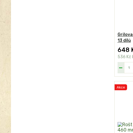
Grilova
13 dílů
648 
536 Kč
Akce