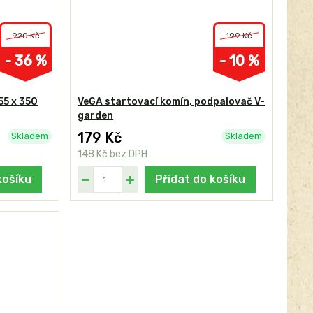
920 Kč
199 Kč
- 36 %
- 10 %
55 x 350
VeGA startovací komín, podpalovač V-
garden
179 Kč
Skladem
Skladem
148 Kč
bez DPH
košíku
Přidat do košíku