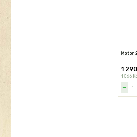
Motor 2
1 290
1 066 K