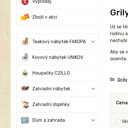
Výprodej
Gril
Zboží v akci
Už se tě
rodinu a
nechybí
Teakový nábytek FAKOPA
Aby se 
Kovový nábytek UNIKOV
oceníte.
Houpačky CZILLO
Grily
Zahradní nábytek
Cena
Zahradní doplňky
Dům a zahrada
Sk