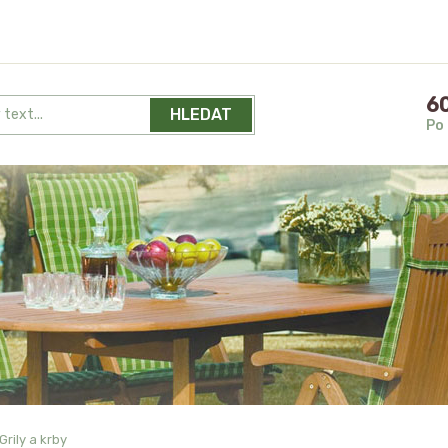
60
HLEDAT
Po 
Grily a krby