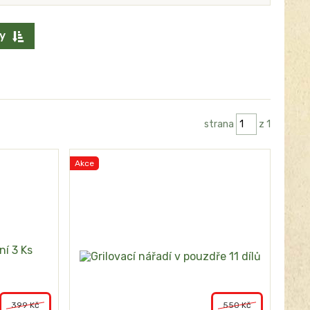
y
strana
z 1
Akce
399 Kč
550 Kč