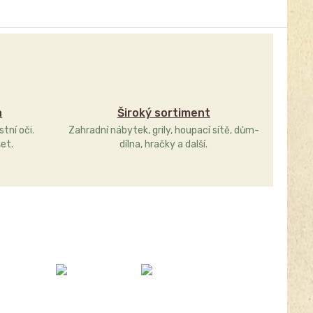
a
Široký sortiment
stní oči.
Zahradní nábytek, grily, houpací sítě, dům-
et.
dílna, hračky a další.