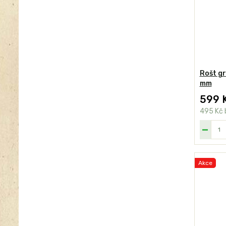
Rošt gr
mm
599 
495 Kč
Akce