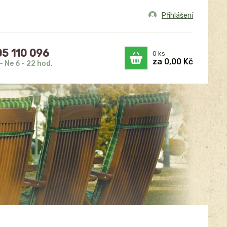
Přihlášení
5 110 096
0
ks
za
0,00 Kč
- Ne 6 - 22 hod.