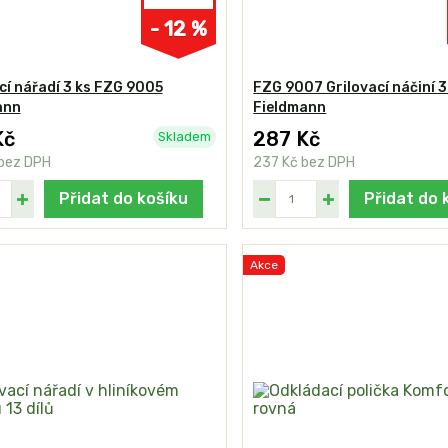
- 12 %
cí nářadí 3 ks FZG 9005
FZG 9007 Grilovací náčiní 3
ann
Fieldmann
Kč
287 Kč
Skladem
bez DPH
237 Kč
bez DPH
Přidat do košíku
Přidat do 
Akce