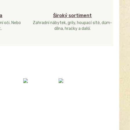
a
Široký sortiment
ní oči. Nebo
Zahradní nábytek, grily, houpací sítě, dům-
.
dílna, hračky a další.