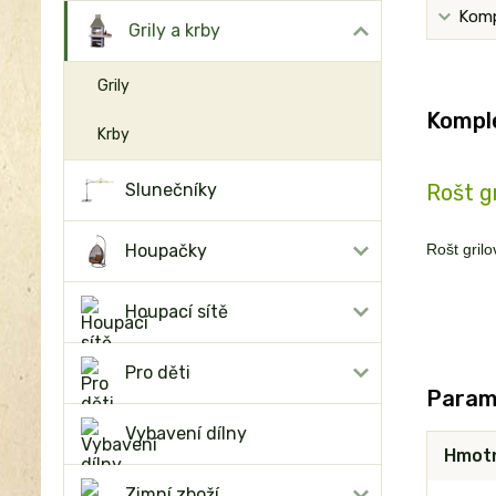
Komp
Grily a krby
Grily
Komple
Krby
Slunečníky
Rošt g
Houpačky
Rošt gri
Houpací sítě
Pro děti
Param
Vybavení dílny
Hmot
Zimní zboží