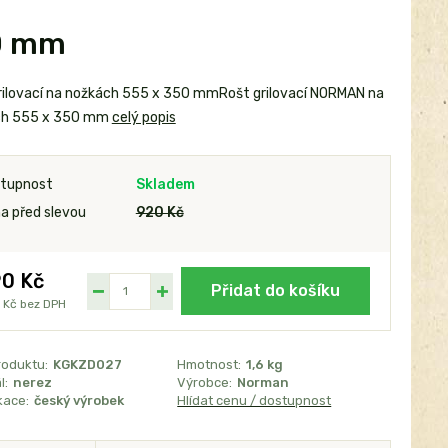
50 mm
rilovací na nožkách 555 x 350 mmRošt grilovací NORMAN na
ch 555 x 350 mm
celý popis
tupnost
Skladem
a před slevou
920 Kč
0 Kč
Přidat do košíku
 Kč
bez DPH
roduktu:
KGKZD027
Hmotnost:
1,6 kg
l:
nerez
Výrobce:
Norman
kace:
český výrobek
Hlídat cenu / dostupnost