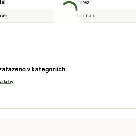
iál
nerez
ce
Norman
zařazeno v kategoriích
 a krby