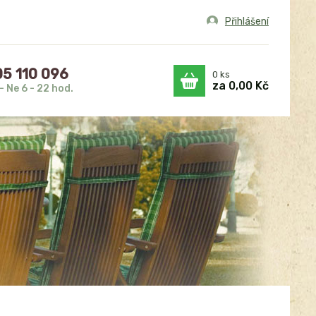
Přihlášení
5 110 096
0
ks
za
0,00 Kč
- Ne 6 - 22 hod.