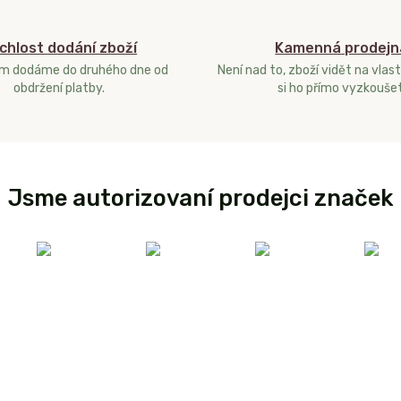
chlost dodání zboží
Kamenná prodejn
ám dodáme do druhého dne od
Není nad to, zboží vidět na vlast
obdržení platby.
si ho přímo vyzkoušet
Jsme autorizovaní prodejci značek