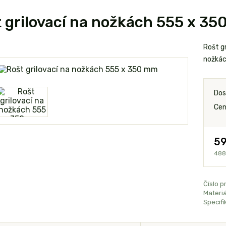
 grilovací na nožkách 555 x 3
Rošt g
nožká
Dos
Cen
59
488
Číslo p
Materiá
Specifi