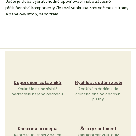
Ještě je třeba vybrat vhodné upevňovací, nebo závěsné
příslušenství, komponenty. Je rozíl venku na zahradě mezi stromy
a panelový strop, nebo trám.
Doporučení zákazníků
Rychlost dodání zboží
Koukněte na nezávislé
Zboží vám dodáme do
hodnocení našeho obchodu.
druhého dne od obdržení
platby.
Kamenná prodejna
Široký sortiment
Není nad to, zboží vidět na
Zahradní nábytek, grily,