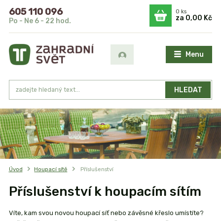
605 110 096
0
ks
za
0,00 Kč
Po - Ne 6 - 22 hod.
Menu
HLEDAT
Úvod
Houpací sítě
Příslušenství
Příslušenství k houpacím sítím
Víte, kam svou novou houpací síť nebo závěsné křeslo umístíte?