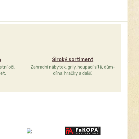
a
Široký sortiment
stní oči.
Zahradní nábytek, grily, houpací sítě, dům-
et.
dílna, hračky a další.