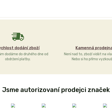
ychlost dodání zboží
Kamenná prodejn
ám dodáme do druhého dne od
Není nad to, zboží vidět na vla
obdržení platby.
Nebo si ho přímo vyzkouš
Jsme autorizovaní prodejci značek