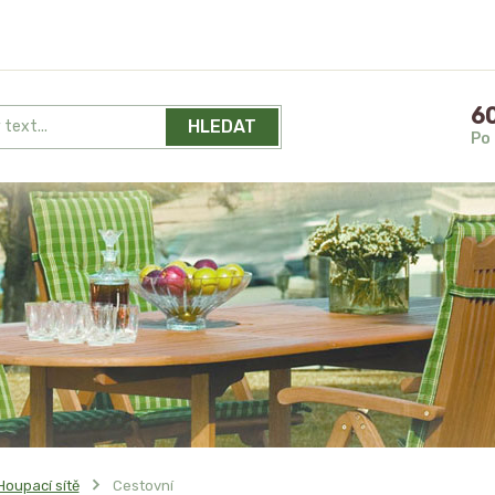
60
HLEDAT
Po 
Houpací sítě
Cestovní