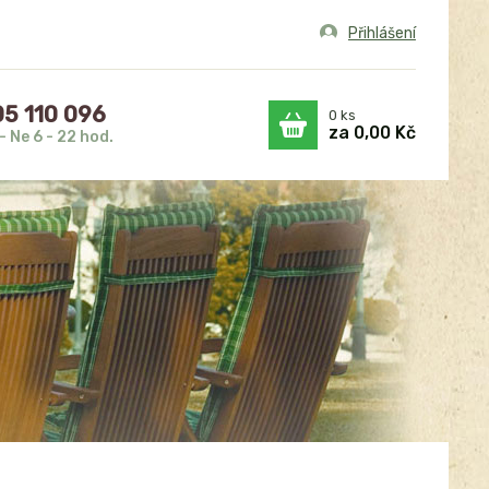
Přihlášení
5 110 096
0
ks
za
0,00 Kč
- Ne 6 - 22 hod.