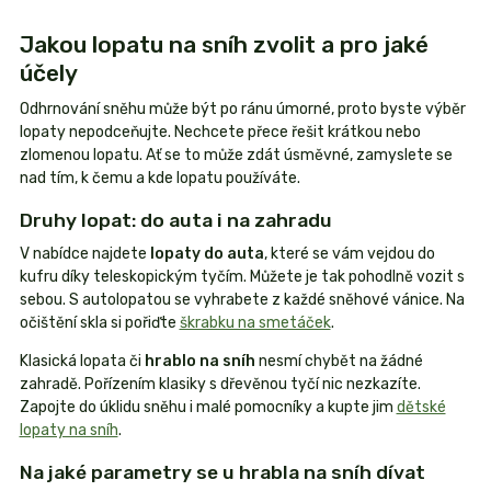
Jakou lopatu na sníh zvolit a pro jaké
účely
Odhrnování sněhu může být po ránu úmorné, proto byste výběr
lopaty nepodceňujte. Nechcete přece řešit krátkou nebo
zlomenou lopatu. Ať se to může zdát úsměvné, zamyslete se
nad tím, k čemu a kde lopatu používáte.
Druhy lopat: do auta i na zahradu
V nabídce najdete
lopaty do auta
, které se vám vejdou do
kufru díky teleskopickým tyčím. Můžete je tak pohodlně vozit s
sebou. S autolopatou se vyhrabete z každé sněhové vánice. Na
očištění skla si pořiďte
škrabku na smetáček
.
Klasická lopata či
hrablo na sníh
nesmí chybět na žádné
zahradě. Pořízením klasiky s dřevěnou tyčí nic nezkazíte.
Zapojte do úklidu sněhu i malé pomocníky a kupte jim
dětské
lopaty na sníh
.
Na jaké parametry se u hrabla na sníh dívat