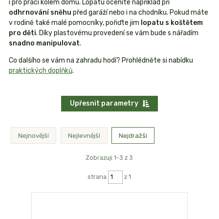
i pro práci kolem domu. Lopatu oceníte například při
odhrnování sněhu
před garáží nebo i na chodníku. Pokud máte
v rodině také malé pomocníky, pořiďte jim
lopatu s koštětem
pro děti
. Díky plastovému provedení se vám bude s nářadím
snadno manipulovat
.
Co dalšího se vám na zahradu hodí? Prohlédněte si nabídku
praktických doplňků
.
Upřesnit parametry
Nejnovější
Nejlevnější
Nejdražší
Zobrazuji 1-3 z 3
strana
z 1