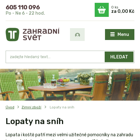
605 110 096
0
ks
za
0,00 Kč
Po - Ne 6 - 22 hod.
Menu
HLEDAT
Úvod
Zimní zboží
Lopaty na sníh
Lopaty na sníh
Lopata i koště patří mezi velmi užitečné pomocníky na zahradu