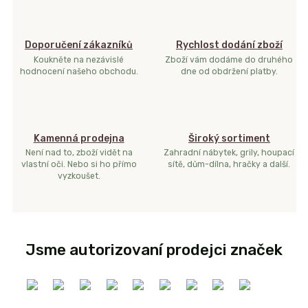
Doporučení zákazníků
Rychlost dodání zboží
Koukněte na nezávislé
Zboží vám dodáme do druhého
hodnocení našeho obchodu.
dne od obdržení platby.
Kamenná prodejna
Široký sortiment
Není nad to, zboží vidět na
Zahradní nábytek, grily, houpací
vlastní oči. Nebo si ho přímo
sítě, dům-dílna, hračky a další.
vyzkoušet.
Jsme autorizovaní prodejci značek