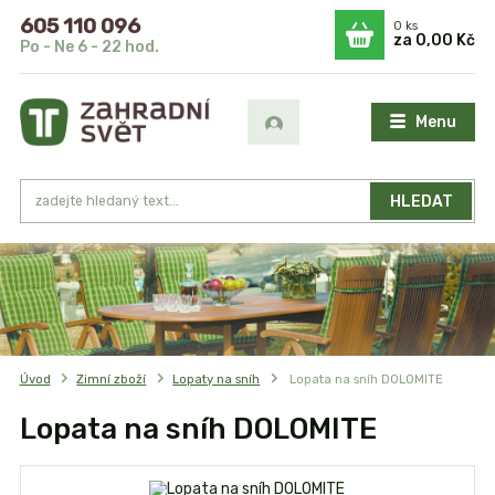
605 110 096
0
ks
za
0,00 Kč
Po - Ne 6 - 22 hod.
Menu
HLEDAT
Úvod
Zimní zboží
Lopaty na sníh
Lopata na sníh DOLOMITE
Lopata na sníh DOLOMITE