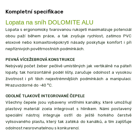
Kompletní specifikace
Lopata na sníh DOLOMITE ALU
Lopata s ergonomicky tvarovanou rukojetí maximalizuje potenciál
obou paží během práce, a tak zvyšuje rychlost, zatímco PVC
eloxové nebo komaxitovépokrytí násady poskytuje komfort i při
nepříznivých povětrnostních podmínkách.
PEVNÁ VÍCEŽEBROVÁ KONSTRUKCE
Nebývalý počet žeber pečlivě umístěných jak vertikálně na páteři
lopaty, tak horizontálně podél lišty, zaručuje odolnost a vysokou
životnost i při těch nejextrémnějších podmínkách a manipulaci.
Mrazuvzdorné do -40 °C.
ODOLNÉ TLAKOVĚ INTEGROVANÉ ČEPELE
Všechny čepele jsou vybaveny vnitřními kanálky, které umožňují
plastový materiál zcela integrovat s hliníkem. Námi postavený
speciální nástroj integruje ostří do ještě horkého čerstvě
vylisovaného plastu, který tak zatéká do kanálků, a tím zajišťuje
odolnost nesrovnatelnou s konkurencí.