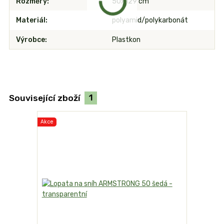
Rozměry
50x129 cm
Materiál
polyamid/polykarbonát
Výrobce
Plastkon
Související zboží
1
Akce