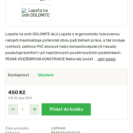
Lopata na sníh DOLOMITE ALU Lopata s ergonomicky tvarovanou
rukojetí maximalizuje potenciál obou paží během práce, a tak zvyšuje
rychlost, zatímco PVC eloxové nebo komaxitovépokrytí násady
poskytuje komfort i při nepříznivých povětrnostních podmínkách.
PEVNÁ VÍCEŽEBROVÁ KONSTRUKCE Nebývalý počet ...
celý popis
Dostupnost
Skladem
450 Kč
372 Kč
bez DPH
Přidat do košíku
Číslo produktu:
LSP040
EAN kód:
8595096931724