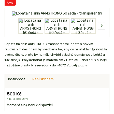
Akce
Lopata na sníh ARMSTRONG transparentníLopata s novým
revolučním designem by vyrobena tak, aby co nejefektivněji sloužila
svému účelu, proto by neměla chybět v žádné domácnosti.Lehký a
10x silnější: Polykarbonát je materiálem 21. století. Lehčí a 10x silnější
než běžné plasty. Mrazuvzdoný do -40°C V...
celý popis
Dostupnost
Není skladem
500 Kč
413 Kč
bez DPH
Momentálně není k dispozici