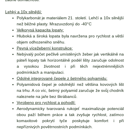
Lehký a 10x silnější:
Polykarbonát je materiálem 21. století. Lehčí a 10x silnější
než běžné plasty. Mrazuvzdoný do -40°C
Velkorysá kapacita lopaty:
Hluboká a široká lopata byla navržena pro rychlost a větší
objem odhozeného sněhu.
Pevná vícežeberní konstrukce:
Nebývalý počet pečlivě umístěných žeber jak vertikálně na
páteři lopaty tak horizontálně podél lišty zaručuje odolnost
a vysokou životnost i při těch nejextrémnějších
podmínkách a manipulaci.
Odolné integrované čepele z šetrného polyamidu:
Polyamidová čepel je odolnější než většina kovových lišt
na trhu. A co víc, šetrný polyamid zaručuje že svůj chodník
naleznete na jaře bez škrábanců.
Vyrobeno pro rychlost a pohodlí:
Aerodynamicky tvarovaná rukojeť maximalizuje potenciál
obou paží během práce a tak zvyšuje rychlost, zatímco
komaxitové pokrytí tyče poskytuje komfort i při
nepříznivých povětrnostních podmínkách.