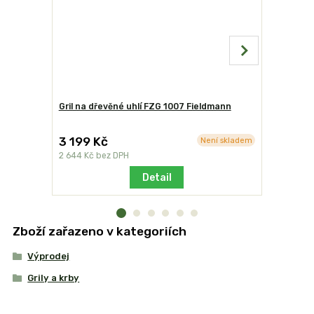
Gril na dřevěné uhlí FZG 1007 Fieldmann
Grilovací 
3 199 Kč
490 Kč
Není skladem
2 644 Kč
bez DPH
405 Kč
bez
Detail
Zboží zařazeno v kategoriích
Výprodej
Grily a krby