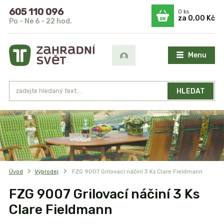
605 110 096
0
ks
za
0,00 Kč
Po - Ne 6 - 22 hod.
Menu
HLEDAT
Úvod
Výprodej
FZG 9007 Grilovací náčiní 3 Ks Clare Fieldmann
FZG 9007 Grilovací náčiní 3 Ks
Clare Fieldmann