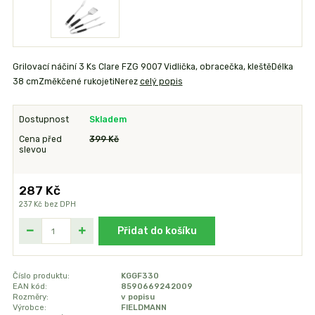
Grilovací náčiní 3 Ks Clare FZG 9007 Vidlička, obracečka, kleštěDélka
38 cmZměkčené rukojetiNerez
celý popis
Dostupnost
Skladem
Cena před
399 Kč
slevou
287 Kč
237 Kč
bez DPH
Přidat do košíku
Číslo produktu:
KGGF330
EAN kód:
8590669242009
Rozměry:
v popisu
Výrobce:
FIELDMANN