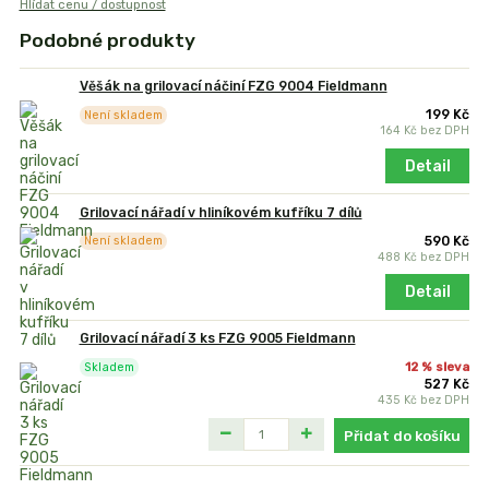
Hlídat cenu / dostupnost
Podobné produkty
Věšák na grilovací náčiní FZG 9004 Fieldmann
199 Kč
Není skladem
164 Kč
bez DPH
Detail
Grilovací nářadí v hliníkovém kufříku 7 dílů
590 Kč
Není skladem
488 Kč
bez DPH
Detail
Grilovací nářadí 3 ks FZG 9005 Fieldmann
12 % sleva
Skladem
527 Kč
435 Kč
bez DPH
Přidat do košíku