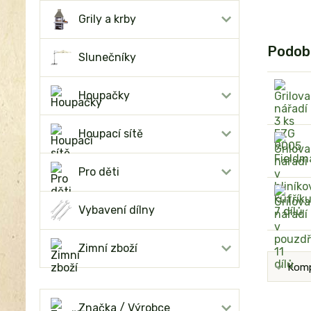
Grily a krby
Podob
Slunečníky
Houpačky
Houpací sítě
Pro děti
Vybavení dílny
Zimní zboží
Komp
Značka / Výrobce