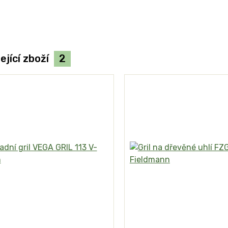
ející zboží
2