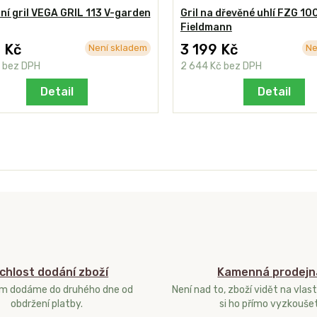
í gril VEGA GRIL 113 V-garden
Gril na dřevěné uhlí FZG 10
Fieldmann
 Kč
3 199 Kč
Není skladem
Ne
č
bez DPH
2 644 Kč
bez DPH
Detail
Detail
chlost dodání zboží
Kamenná prodejn
ám dodáme do druhého dne od
Není nad to, zboží vidět na vlast
obdržení platby.
si ho přímo vyzkoušet