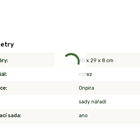
etry
ěry
48 x 29 x 8 cm
iál
nerez
ce
Onpira
sady nářadí
vací sada
ano