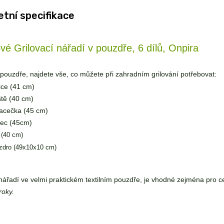
tní specifikace
é Grilovací nářadí v pouzdře, 6 dílů, Onpira
pouzdře, najdete vše, co můžete při zahradním grilování potřebovat:
lice (41 cm)
ště (40 cm)
acečka (45 cm)
tec (45cm)
 (40 cm)
zdro (49x10x10 cm)
 nářadí ve velmi praktickém textilním pouzdře, je vhodné zejména pro c
roky.