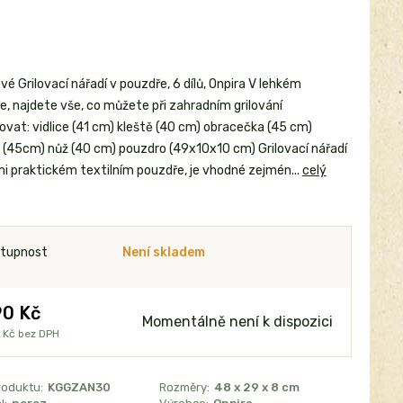
é Grilovací nářadí v pouzdře, 6 dílů, Onpira V lehkém
e, najdete vše, co můžete při zahradním grilování
ovat: vidlice (41 cm) kleště (40 cm) obracečka (45 cm)
 (45cm) nůž (40 cm) pouzdro (49x10x10 cm) Grilovací nářadí
mi praktickém textilním pouzdře, je vhodné zejmén...
celý
tupnost
Není skladem
0 Kč
Momentálně není k dispozici
 Kč
bez DPH
roduktu:
KGGZAN30
Rozměry:
48 x 29 x 8 cm