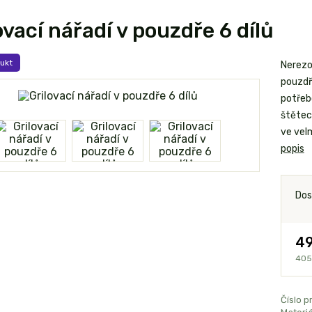
ovací nářadí v pouzdře 6 dílů
ukt
Nerezov
pouzdř
potřeb
štětec
ve vel
popis
Dos
49
405
Číslo p