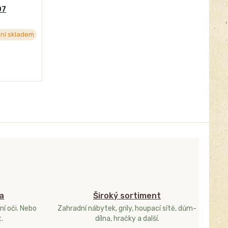
07
ní skladem
a
Široký sortiment
ní oči. Nebo
Zahradní nábytek, grily, houpací sítě, dům-
.
dílna, hračky a další.