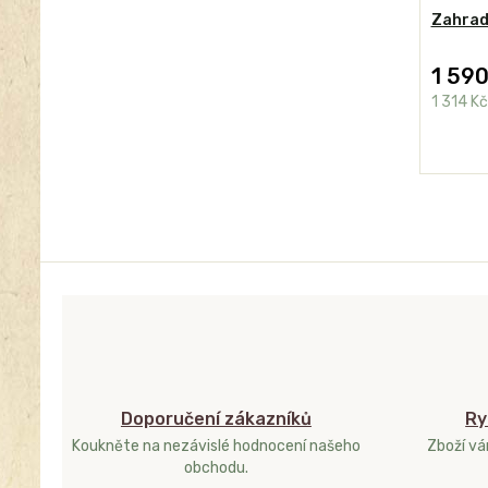
Zahradn
1 590
1 314 K
Doporučení zákazníků
Ry
Koukněte na nezávislé hodnocení našeho
Zboží v
obchodu.