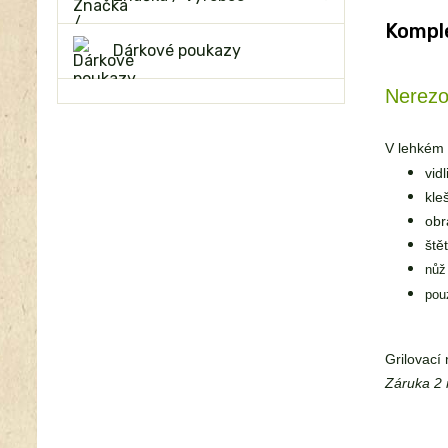
Komple
Dárkové poukazy
Nerezov
V lehkém 
vid
kle
obr
ště
nůž
pou
Grilovací
Záruka 2 