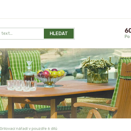
60
HLEDAT
Po 
Grilovací nářadí v pouzdře 6 dílů