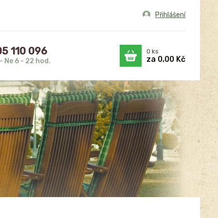
Přihlášení
5 110 096
0
ks
za
0,00 Kč
- Ne 6 - 22 hod.