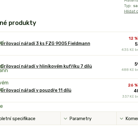
Materiá
Typ:
sa
Hlídat 
né produkty
12 %
Grilovací nářadí 3 ks FZG 9005 Fieldmann
5
435 Kč
b
5
Grilovací nářadí v hliníkovém kufříku 7 dílů
488 Kč
b
26 %
Grilovací nářadí v pouzdře 11 dílů
4
337 Kč
b
letní specifikace
Parametry
Kome