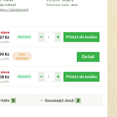
l:
nerez
Výrobce:
Onpira
dy nářadí
Grilovací sada:
ano
cenu / dostupnost
 sleva
Přidat do košíku
Skladem
27 Kč
ez DPH
90 Kč
Není
Detail
skladem
ez DPH
 sleva
Přidat do košíku
Skladem
08 Kč
ez DPH
ntáře
0
Související zboží
2