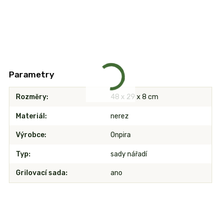
Parametry
Rozměry
48 x 29 x 8 cm
Materiál
nerez
Výrobce
Onpira
Typ
sady nářadí
Grilovací sada
ano