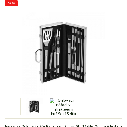
Akce
Nerezové Grilovací nářadí v hliníkovém kufříku 13 dílů, Onpira V lehkém