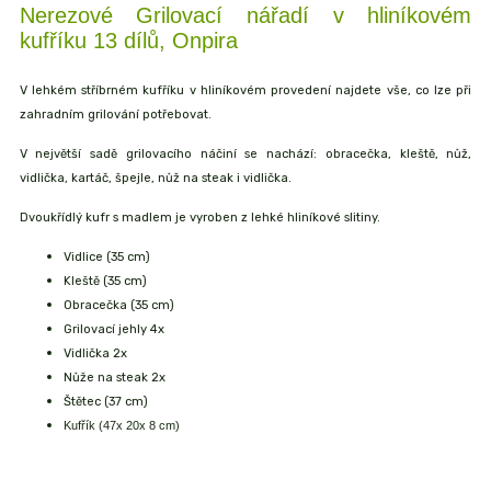
Nerezové Grilovací nářadí v hliníkovém
kufříku 13 dílů, Onpira
V lehkém stříbrném kufříku v hliníkovém provedení najdete vše, co lze při
zahradním grilování potřebovat.
V největší sadě grilovacího náčiní se nachází: obracečka, kleště, nůž,
vidlička, kartáč, špejle, nůž na steak i vidlička.
Dvoukřídlý kufr s madlem je vyroben z lehké hliníkové slitiny.
Vidlice (35 cm)
Kleště (35 cm)
Obracečka (35 cm)
Grilovací jehly 4x
Vidlička 2x
Nůže na steak 2x
Štětec (37 cm)
Kufřík (47x 20x 8 cm)