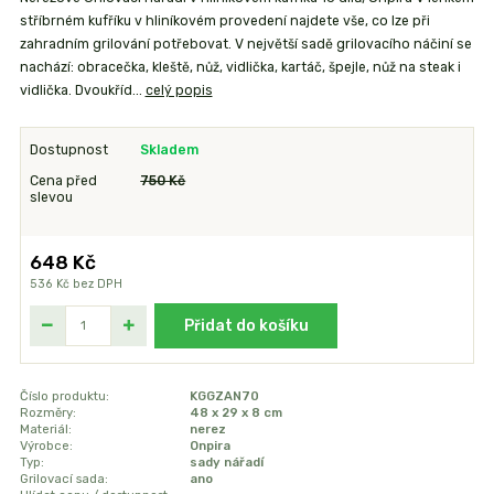
stříbrném kufříku v hliníkovém provedení najdete vše, co lze při
zahradním grilování potřebovat. V největší sadě grilovacího náčiní se
nachází: obracečka, kleště, nůž, vidlička, kartáč, špejle, nůž na steak i
vidlička. Dvoukříd...
celý popis
Dostupnost
Skladem
Cena před
750 Kč
slevou
648 Kč
536 Kč
bez DPH
Přidat do košíku
Číslo produktu:
KGGZAN70
Rozměry:
48 x 29 x 8 cm
Materiál:
nerez
Výrobce:
Onpira
Typ:
sady nářadí
Grilovací sada:
ano