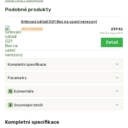
Hlídat cenu / dostupnost
Podobné produkty
Grilovací nářadí G21 Box na uzení nerezový
239 Kč
Není skladem
198 Kč
bez DPH
Detail
Kompletní specifikace
Parametry
0
Komentáře
2
Související zboží
Kompletní specifikace