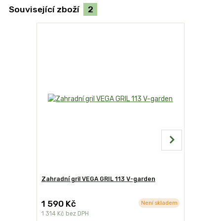
Související zboží
2
Zahradní gril VEGA GRIL 113 V-garden
Gril na dř
1 590 Kč
3 199 K
Není skladem
1 314 Kč
bez DPH
2 644 Kč
b