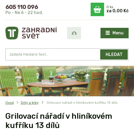
605 110 096
0
ks
za
0,00 Kč
Po - Ne 6 - 22 hod.
Menu
HLEDAT
Úvod
Grily a krby
Grilovací nářadí v hliníkovém kufříku 13 dílů
Grilovací nářadí v hliníkovém
kufříku 13 dílů