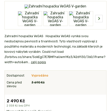
Zahradní houpačka VeGAS Houpačka VeGAS vyniká svou
neobyčejnou pevností a trvanlivostí. Tyto vlastnosti vyplývají z
použitého materiálu a moderních technologií, na základě kterých je
kovový nábytek vyráběn. Could not load
//orbitvu.co/share/SokEgC7E7BMFhaUwmYKz3/4261130/360/iframe?
width=auto&am...
celý popis
Dostupnost
Vyprodáno
Cena před
3 690 Kč
slevou
2 490 Kč
2 058 Kč
bez DPH