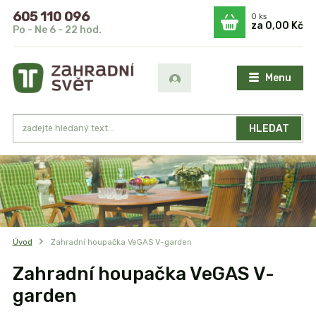
605 110 096
0
ks
za
0,00 Kč
Po - Ne 6 - 22 hod.
Menu
HLEDAT
Úvod
Zahradní houpačka VeGAS V-garden
Zahradní houpačka VeGAS V-
garden