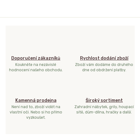
Doporučení zákazníků
Rychlost dodání zboží
Koukněte na nezávislé
Zboží vám dodáme do druhého
hodnocení našeho obchodu.
dne od obdržení platby.
Kamenná prodejna
Široký sortiment
Není nad to, zboží vidět na
Zahradní nábytek, grily, houpací
vlastní oči. Nebo si ho přímo
sítě, dům-dílna, hračky a další.
vyzkoušet.