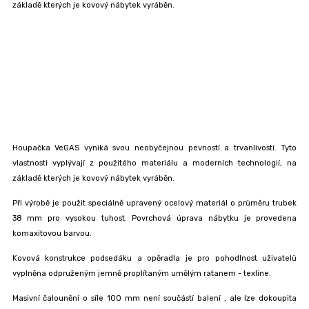
základě kterých je kovový nábytek vyráběn.
Houpačka VeGAS vyniká svou neobyčejnou pevností a trvanlivostí. Tyto
vlastnosti vyplývají z použitého materiálu a moderních technologií, na
základě kterých je kovový nábytek vyráběn.
Při výrobě je použit speciálně upravený ocelový materiál o průměru trubek
38 mm pro vysokou tuhost. Povrchová úprava nábytku je provedena
komaxitovou barvou.
Kovová konstrukce podsedáku a opěradla je pro pohodlnost uživatelů
vyplněna odpruženým jemně proplítaným umělým ratanem - texline.
Masivní čalounění o síle 100 mm není součástí balení
, ale lze dokoupit
a