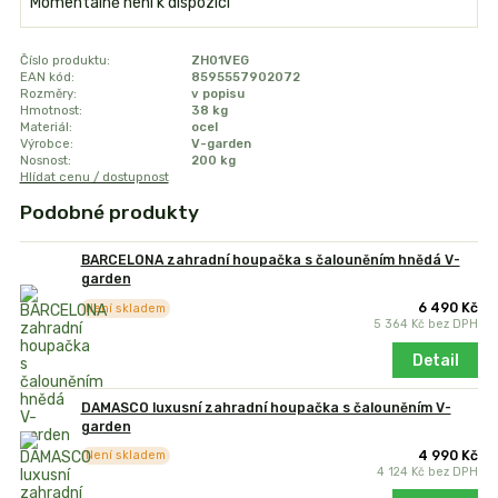
Momentálně není k dispozici
Číslo produktu:
ZH01VEG
EAN kód:
8595557902072
Rozměry:
v popisu
Hmotnost:
38 kg
Materiál:
ocel
Výrobce:
V-garden
Nosnost:
200 kg
Hlídat cenu / dostupnost
Podobné produkty
BARCELONA zahradní houpačka s čalouněním hnědá V-
garden
6 490 Kč
Není skladem
5 364 Kč
bez DPH
Detail
DAMASCO luxusní zahradní houpačka s čalouněním V-
garden
4 990 Kč
Není skladem
4 124 Kč
bez DPH