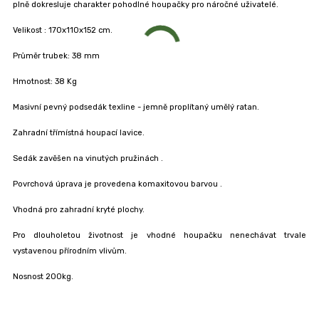
plně dokresluje charakter pohodlné houpačky pro náročné uživatelé.
Velikost
: 170x110x152 cm.
Průměr trubek:
38 mm
Hmotnost:
38 Kg
Masivní pevný podsedák texline
- jemně proplítaný umělý ratan.
Zahradní třímístná houpací lavice.
Sedák
zavěšen
na vinutých pružinách
.
Povrchová úprava
je provedena
komaxitovou barvou
.
Vhodná pro zahradní kryté plochy.
Pro dlouholetou životnost
je vhodné houpačku nenechávat trvale
vystavenou přírodním vlivům.
Nosnost 200kg.