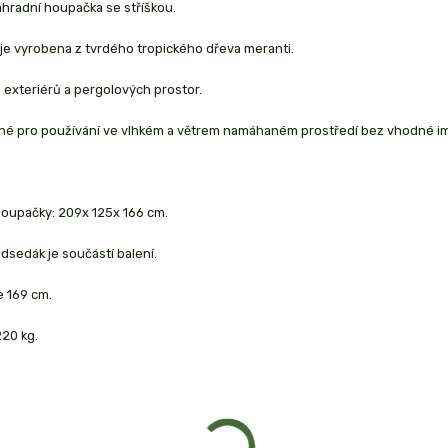
hradní houpačka se stříškou.
je vyrobena z tvrdého tropického dřeva meranti.
exteriérů a pergolových prostor.
né pro používání ve vlhkém a větrem namáhaném prostředí bez vhodné i
oupačky: 209x 125x 166 cm.
dsedák je součástí balení.
e 169 cm.
20 kg.