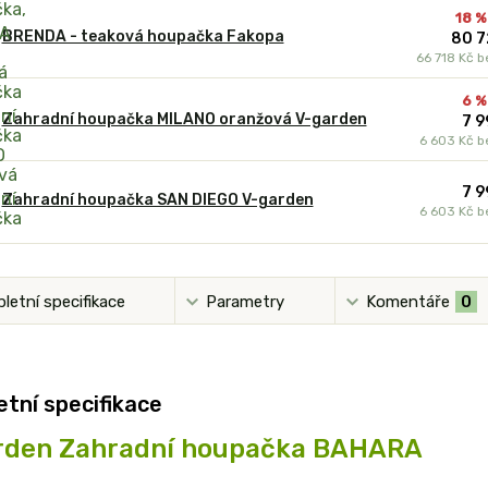
18 %
BRENDA - teaková houpačka Fakopa
80 7
66 718 Kč
b
6 %
Zahradní houpačka MILANO oranžová V-garden
7 9
6 603 Kč
b
7 9
Zahradní houpačka SAN DIEGO V-garden
6 603 Kč
b
letní specifikace
Parametry
Komentáře
0
tní specifikace
rden Zahradní houpačka BAHARA