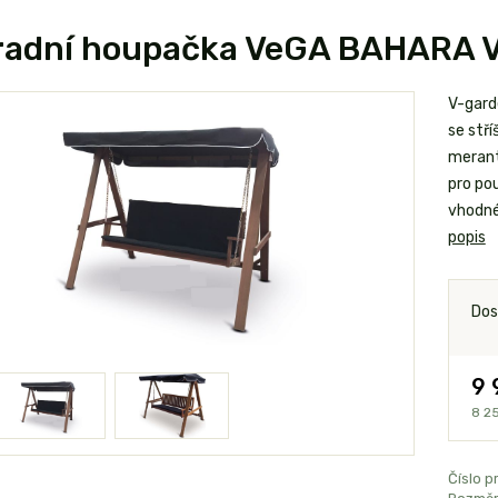
radní houpačka VeGA BAHARA 
V-gard
se stř
merant
pro po
vhodné
popis
Dos
9 
8 2
Číslo p