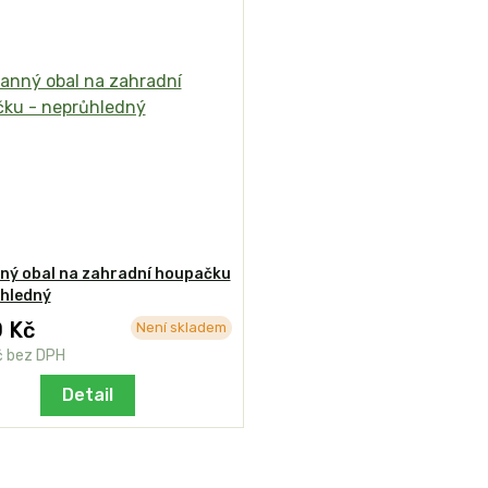
ný obal na zahradní houpačku
ůhledný
 Kč
Není skladem
č
bez DPH
Detail