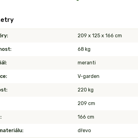
etry
ěry
209 x 125 x 166 cm
nost
68 kg
iál
meranti
ce
V-garden
ost
220 kg
209 cm
a
166 cm
materiálu
dřevo