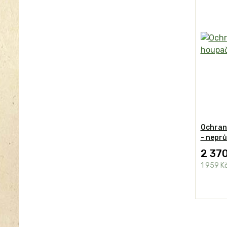
Ochran
- nepr
2 370
1 959 K