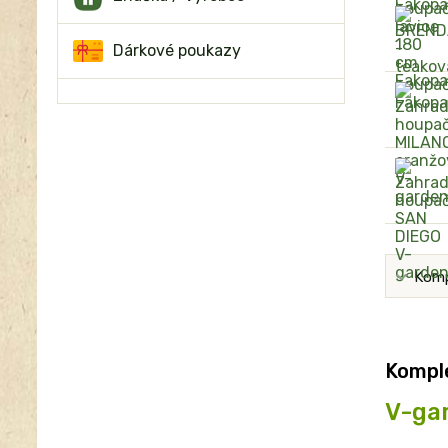
Dárkové poukazy
Komp
Komple
V-ga