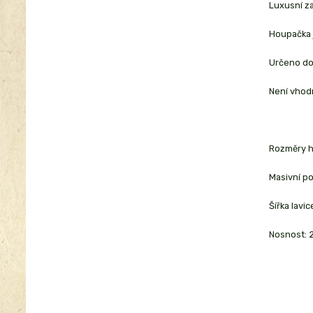
Luxusní za
Houpačka 
Určeno do 
Není vhod
Rozměry h
Masivní po
Šířka lavic
Nosnost: 2