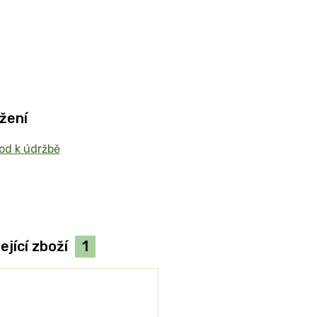
žení
d k údržbě
ející zboží
1