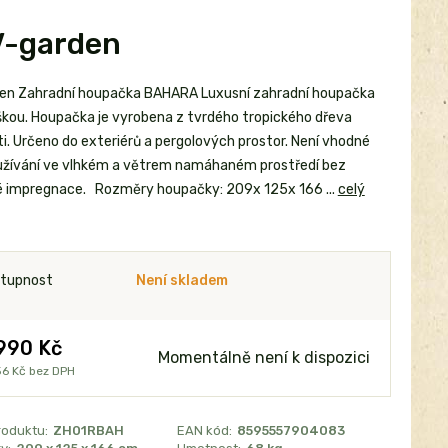
V-garden
en Zahradní houpačka BAHARA Luxusní zahradní houpačka
íškou. Houpačka je vyrobena z tvrdého tropického dřeva
i. Určeno do exteriérů a pergolových prostor. Není vhodné
užívání ve vlhkém a větrem namáhaném prostředí bez
 impregnace. Rozměry houpačky: 209x 125x 166 ...
celý
tupnost
Není skladem
990 Kč
Momentálně není k dispozici
56 Kč
bez DPH
roduktu:
ZH01RBAH
EAN kód:
8595557904083