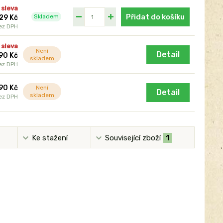
 sleva
Přidat do košíku
Skladem
29 Kč
ez DPH
 sleva
Není
Detail
90 Kč
skladem
ez DPH
90 Kč
Není
Detail
skladem
ez DPH
Ke stažení
Související zboží
1