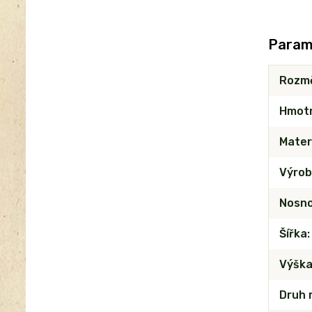
Param
Rozm
Hmot
Mater
Výrob
Nosn
Šířka
Výšk
Druh 