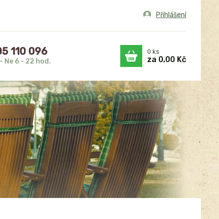
Přihlášení
5 110 096
0
ks
za
0,00 Kč
- Ne 6 - 22 hod.