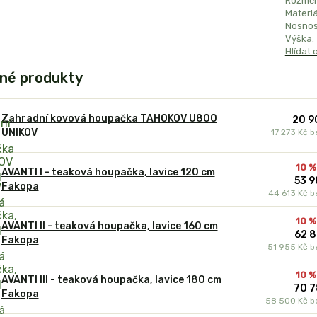
Rozměr
Materiá
Nosnos
Výška:
Hlídat 
né produkty
Zahradní kovová houpačka TAHOKOV U800
20 9
UNIKOV
17 273 Kč
b
10 %
AVANTI I - teaková houpačka, lavice 120 cm
53 9
Fakopa
44 613 Kč
b
10 %
AVANTI II - teaková houpačka, lavice 160 cm
62 8
Fakopa
51 955 Kč
b
10 %
AVANTI III - teaková houpačka, lavice 180 cm
70 7
Fakopa
58 500 Kč
b