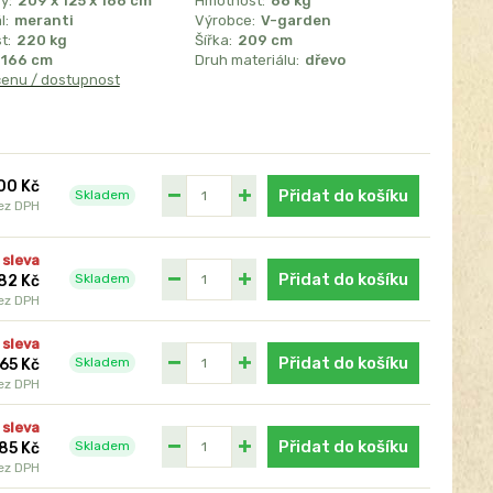
y:
209 x 125 x 166 cm
Hmotnost:
68 kg
l:
meranti
Výrobce:
V-garden
t:
220 kg
Šířka:
209 cm
166 cm
Druh materiálu:
dřevo
cenu / dostupnost
00 Kč
Přidat do košíku
Skladem
ez DPH
 sleva
Přidat do košíku
Skladem
82 Kč
ez DPH
 sleva
Přidat do košíku
Skladem
65 Kč
ez DPH
 sleva
Přidat do košíku
Skladem
85 Kč
ez DPH