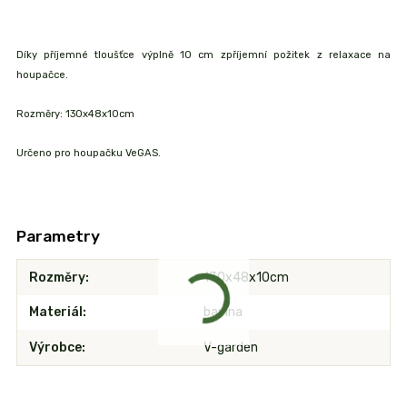
Díky příjemné tloušťce výplně 10 cm zpříjemní požitek z relaxace na
houpačce.
Rozměry: 130x48x10cm
Určeno pro houpačku VeGAS.
Parametry
Rozměry
130x48x10cm
Materiál
bavlna
Výrobce
V-garden