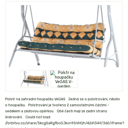
Polstr na zahradní houpačku VeGAS Jedná se o polstrování, nikoliv
o houpačku. Polstrování je tvořeno 2 samostatnými částmi -
sedákem a zádovou opěrkou. Obě části mají ze zadní strany
šněrování. Could not load
//orbitvu.co/share/5kcgSaRgfbcGJkvn9SVHQh/4261349/360/iframe?