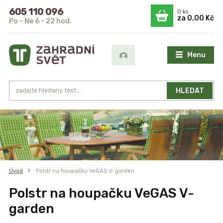
605 110 096
0
ks
za
0,00 Kč
Po - Ne 6 - 22 hod.
Menu
HLEDAT
Úvod
Polstr na houpačku VeGAS V-garden
Polstr na houpačku VeGAS V-
garden