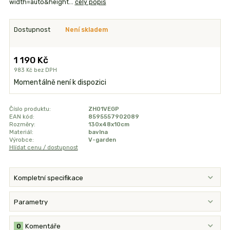
width=auto&height...
celý popis
Dostupnost
Není skladem
1 190 Kč
983 Kč
bez DPH
Momentálně není k dispozici
Číslo produktu:
ZH01VEGP
EAN kód:
8595557902089
Rozměry:
130x48x10cm
Materiál:
bavlna
Výrobce:
V-garden
Hlídat cenu / dostupnost
Kompletní specifikace
Parametry
0
Komentáře