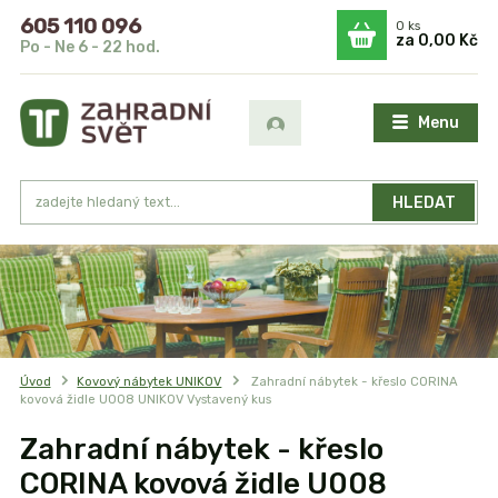
605 110 096
0
ks
za
0,00 Kč
Po - Ne 6 - 22 hod.
Menu
HLEDAT
Úvod
Kovový nábytek UNIKOV
Zahradní nábytek - křeslo CORINA
kovová židle U008 UNIKOV Vystavený kus
Zahradní nábytek - křeslo
CORINA kovová židle U008