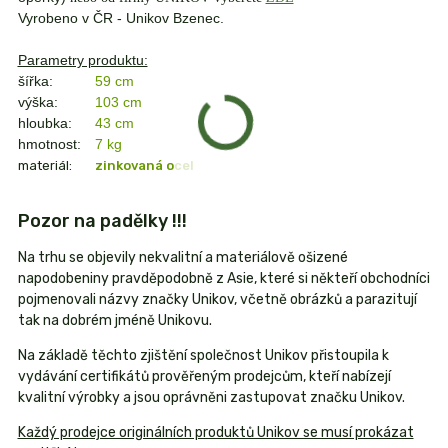
Vyrobeno v ČR - Unikov Bzenec.
Parametry produktu:
šířka:
59 cm
výška:
103 cm
hloubka:
43 cm
hmotnost:
7 kg
materiál:
zinkovaná ocel
Pozor na padělky !!!
Na trhu se objevily nekvalitní a materiálově ošizené
napodobeniny pravděpodobně z Asie, které si někteří obchodníci
pojmenovali názvy značky Unikov, včetně obrázků a parazitují
tak na dobrém jméně Unikovu.
Na základě těchto zjištění společnost Unikov přistoupila k
vydávání certifikátů prověřeným prodejcům, kteří nabízejí
kvalitní výrobky a jsou oprávněni zastupovat značku Unikov.
Každý prodejce originálních produktů Unikov se musí prokázat