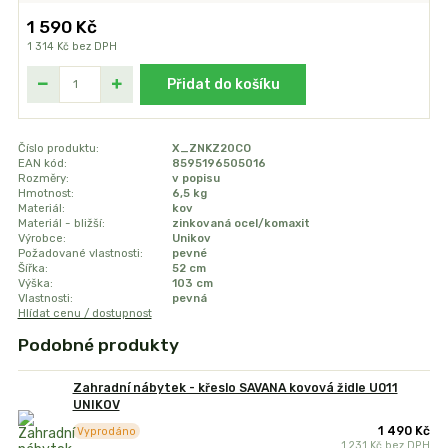
1 590 Kč
1 314 Kč
bez DPH
Přidat do košíku
Číslo produktu:
X_ZNKZ20CO
EAN kód:
8595196505016
Rozměry:
v popisu
Hmotnost:
6,5 kg
Materiál:
kov
Materiál - bližší:
zinkovaná ocel/komaxit
Výrobce:
Unikov
Požadované vlastnosti:
pevné
Šířka:
52 cm
Výška:
103 cm
Vlastnosti:
pevná
Hlídat cenu / dostupnost
Podobné produkty
Zahradní nábytek - křeslo SAVANA kovová židle U011
UNIKOV
1 490 Kč
Vyprodáno
1 231 Kč
bez DPH