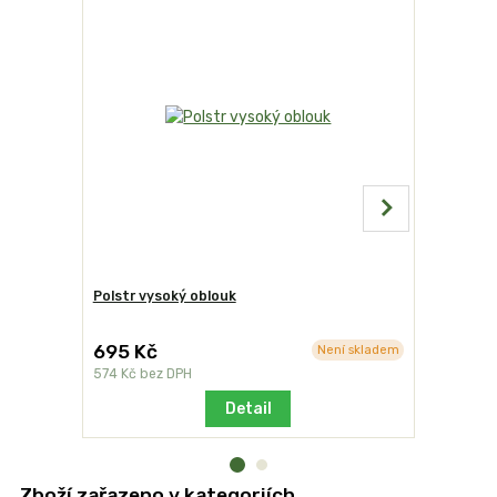
Polstr vysoký oblouk
Color spre
695 Kč
849 Kč
Není skladem
574 Kč
bez DPH
702 Kč
bez
Detail
Zboží zařazeno v kategoriích