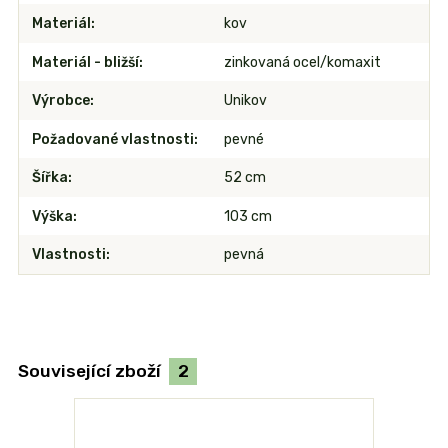
Materiál
kov
Materiál - bližší
zinkovaná ocel/komaxit
Výrobce
Unikov
Požadované vlastnosti
pevné
Šířka
52 cm
Výška
103 cm
Vlastnosti
pevná
Související zboží
2