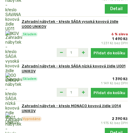
Detail
Zahradní nábytek - křeslo SÁGA vysoká kovová židle
U000 UNIKOV
6 % sleva
Skladem
1 490 Kč
1 231 Kč
bez DPH
Přidat do košíku
Zahradní nábytek - křeslo SÁGA nízká kovová židle U001
UNIKOV
1 390 Kč
Skladem
1 149 Kč
bez DPH
Přidat do košíku
Zahradní nábytek - křeslo MONACO kovová židle U014
UNIKOV
2 390 Kč
Vyprodáno
1 975 Kč
bez DPH
Detail