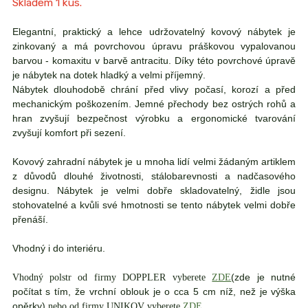
Skladem 1 kus.
Elegantní, praktický a lehce udržovatelný kovový nábytek je
zinkovaný a má povrchovou úpravu práškovou vypalovanou
barvou - komaxitu v barvě antracitu. Díky této povrchové úpravě
je nábytek na dotek hladký a velmi příjemný.
Nábytek dlouhodobě chrání před vlivy počasí, korozí a před
mechanickým poškozením. Jemné přechody bez ostrých rohů a
hran zvyšují bezpečnost výrobku a ergonomické tvarování
zvyšují komfort při sezení.
Kovový zahradní nábytek je u mnoha lidí velmi žádaným artiklem
z důvodů dlouhé životnosti, stálobarevnosti a nadčasového
designu. Nábytek je velmi dobře skladovatelný, židle jsou
stohovatelné a kvůli své hmotnosti se tento nábytek velmi dobře
přenáší.
Vhodný i do interiéru.
(zde je nutné
Vhodný polstr od firmy DOPPLER vyberete
ZDE
počítat s tím, že vrchní oblouk je o cca 5 cm níž, než je výška
opěrky)
nebo od firmy UNIKOV vyberete
ZDE