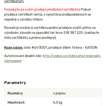
certifikátem.
Požadujte po svém prodejci předložení certifikátu!
Pokud
prodejce certifikát nemá, s největší pravděpodobností se
nejedná o výrobky Unikov.
Rovněž je možné si certifikovaného prodejce ověřit přímo ve
výrobním závodě na speciální tel. lince 518 387 225. (nahlaste
číslo certifikátu a jméno prodejce).
Naše údaje:
číslo #Un13001, prodejce Vilém Tetera - KATEON
Autorizovaní dealeři zde:
http://unikov.cz/index.php/regionalni-
zastoupeni
Parametry
Rozměry
v popisu
Hmotnost
6,5 kg