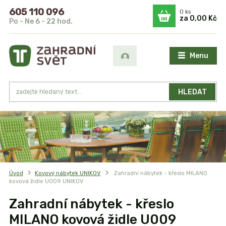
605 110 096
0
ks
za
0,00 Kč
Po - Ne 6 - 22 hod.
Menu
HLEDAT
Úvod
Kovový nábytek UNIKOV
Zahradní nábytek - křeslo MILANO
kovová židle U009 UNIKOV
Zahradní nábytek - křeslo
MILANO kovová židle U009