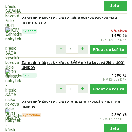
Detail
Zahradní nábytek - křeslo SÁGA vysoká kovová židle
U000 UNIKOV
6 % sleva
Skladem
1 490 Kč
1 231 Kč
bez DPH
Přidat do košíku
Zahradní nábytek - křeslo SÁGA nízká kovová židle U001
UNIKOV
1 390 Kč
Skladem
1 149 Kč
bez DPH
Přidat do košíku
Zahradní nábytek - křeslo MONACO kovová židle U014
UNIKOV
2 390 Kč
Vyprodáno
1 975 Kč
bez DPH
Detail