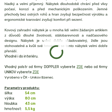
hladký a velmi příjemný. Nábytek dlouhodobě chrání před vlivy
počasí, korozí a před mechanickým poškozením. Jemné
přechody bez ostrých rohů a hran zvyšují bezpečnost výrobku a
ergonomické tvarování zvyšují komfort při sezení.
Kovový zahradní nábytek je u mnoha lidí velmi žádaným artiklem
z důvodů dlouhé životnosti, stálobarevnosti a nadčasového
designu. Nábytek je velmi dobře skladovatelný, židle jsou
stohovatelné a kvůli své hmotnosti se tento nábytek velmi dobře
přenáší.
Vhodné i do interiéru.
Vhodný polstr od firmy DOPPLER vyberete
ZDE
nebo od firmy
UNIKOV vyberete
ZDE
Vyrobeno v ČR - Unikov Bzenec.
Parametry produktu:
šířka:
54 cm
výška:
80 cm
hloubka:
43 cm
hmotnost:
5,5 kg