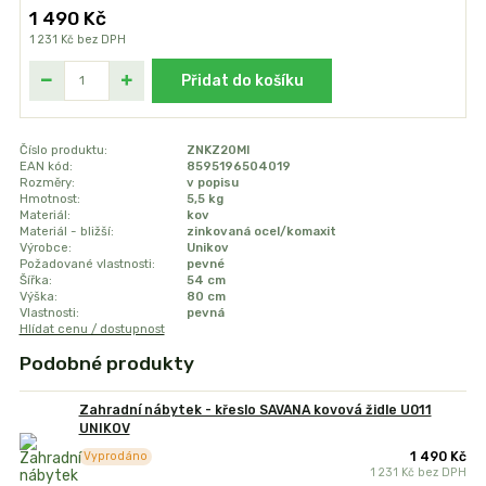
1 490 Kč
1 231 Kč
bez DPH
Přidat do košíku
Číslo produktu:
ZNKZ20MI
EAN kód:
8595196504019
Rozměry:
v popisu
Hmotnost:
5,5 kg
Materiál:
kov
Materiál - bližší:
zinkovaná ocel/komaxit
Výrobce:
Unikov
Požadované vlastnosti:
pevné
Šířka:
54 cm
Výška:
80 cm
Vlastnosti:
pevná
Hlídat cenu / dostupnost
Podobné produkty
Zahradní nábytek - křeslo SAVANA kovová židle U011
UNIKOV
1 490 Kč
Vyprodáno
1 231 Kč
bez DPH