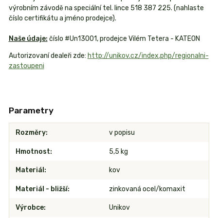
výrobním závodě na speciální tel. lince 518 387 225. (nahlaste
číslo certifikátu a jméno prodejce).
Naše údaje:
číslo #Un13001, prodejce Vilém Tetera - KATEON
Autorizovaní dealeři zde:
http://unikov.cz/index.php/regionalni-
zastoupeni
Parametry
Rozměry
v popisu
Hmotnost
5,5 kg
Materiál
kov
Materiál - bližší
zinkovaná ocel/komaxit
Výrobce
Unikov