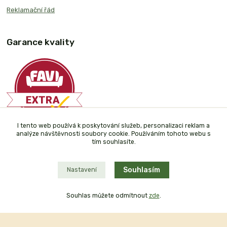
Reklamační řád
Garance kvality
I tento web používá k poskytování služeb, personalizaci reklam a
analýze návštěvnosti soubory cookie. Používáním tohoto webu s
Plaťte u nás bezpečně
tím souhlasíte.
Souhlasím
Nastavení
Souhlas můžete odmítnout
zde
.