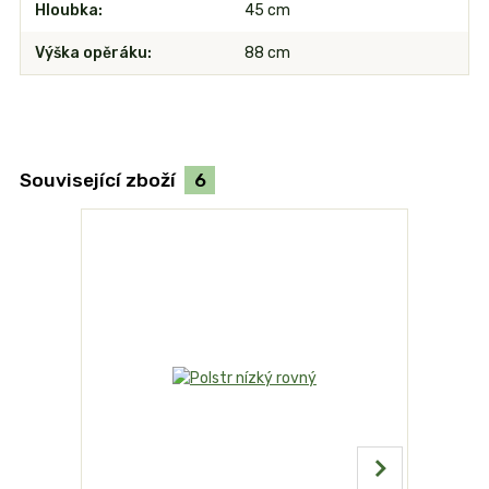
Hloubka
45 cm
Výška opěráku
88 cm
Související zboží
6