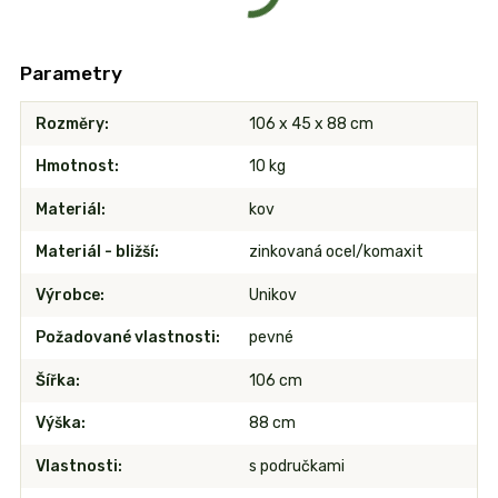
Parametry
Rozměry
106 x 45 x 88 cm
Hmotnost
10 kg
Materiál
kov
Materiál - bližší
zinkovaná ocel/komaxit
Výrobce
Unikov
Požadované vlastnosti
pevné
Šířka
106 cm
Výška
88 cm
Vlastnosti
s područkami