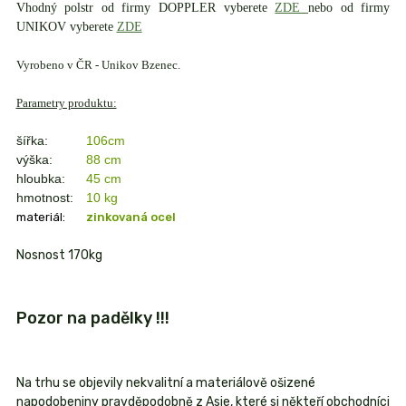
Vhodný polstr od firmy DOPPLER vyberete
ZDE
nebo od firmy
UNIKOV vyberete
ZDE
Vyrobeno v ČR - Unikov Bzenec.
Parametry produktu:
šířka:
106cm
výška:
88 cm
hloubka:
45 cm
hmotnost:
10 kg
materiál:
zinkovaná ocel
Nosnost 170kg
Pozor na padělky !!!
Na trhu se objevily nekvalitní a materiálově ošizené
napodobeniny pravděpodobně z Asie, které si někteří obchodníci