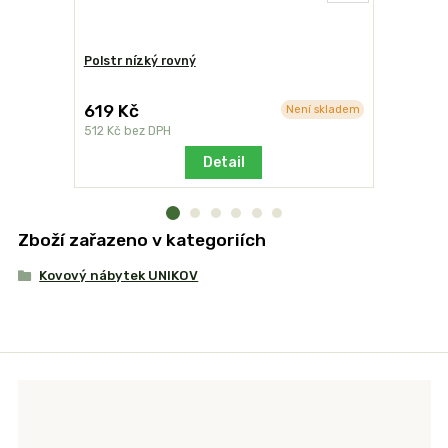
Polstr nízký rovný
Color spre
619 Kč
849 Kč
Není skladem
512 Kč
bez DPH
702 Kč
bez
Detail
Zboží zařazeno v kategoriích
Kovový nábytek UNIKOV