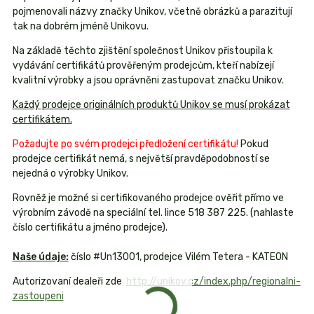
pojmenovali názvy značky Unikov, včetně obrázků a parazitují
tak na dobrém jméně Unikovu.
Na základě těchto zjištění společnost Unikov přistoupila k
vydávání certifikátů prověřeným prodejcům, kteří nabízejí
kvalitní výrobky a jsou oprávněni zastupovat značku Unikov.
Každý prodejce originálních produktů Unikov se musí prokázat
certifikátem.
Požadujte po svém prodejci předložení certifikátu!
Pokud
prodejce certifikát nemá, s největší pravděpodobností se
nejedná o výrobky Unikov.
Rovněž je možné si certifikovaného prodejce ověřit přímo ve
výrobním závodě na speciální tel. lince 518 387 225. (nahlaste
číslo certifikátu a jméno prodejce).
Naše údaje:
číslo #Un13001, prodejce Vilém Tetera - KATEON
Autorizovaní dealeři zde:
http://unikov.cz/index.php/regionalni-
zastoupeni