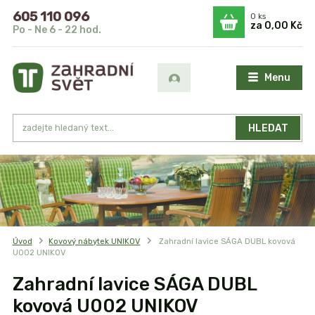
605 110 096
0
ks
za
0,00 Kč
Po - Ne 6 - 22 hod.
Menu
HLEDAT
Úvod
Kovový nábytek UNIKOV
Zahradní lavice SÁGA DUBL kovová
U002 UNIKOV
Zahradní lavice SÁGA DUBL
kovová U002 UNIKOV