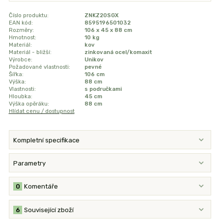
Číslo produktu:
ZNKZ20SGX
EAN kód:
8595196501032
Rozměry:
106 x 45 x 88 cm
Hmotnost:
10 kg
Materiál:
kov
Materiál - bližší:
zinkovaná ocel/komaxit
Výrobce:
Unikov
Požadované vlastnosti:
pevné
Šířka:
106 cm
Výška:
88 cm
Vlastnosti:
s područkami
Hloubka:
45 cm
Výška opěráku:
88 cm
Hlídat cenu / dostupnost
Kompletní specifikace
Parametry
0
Komentáře
6
Související zboží