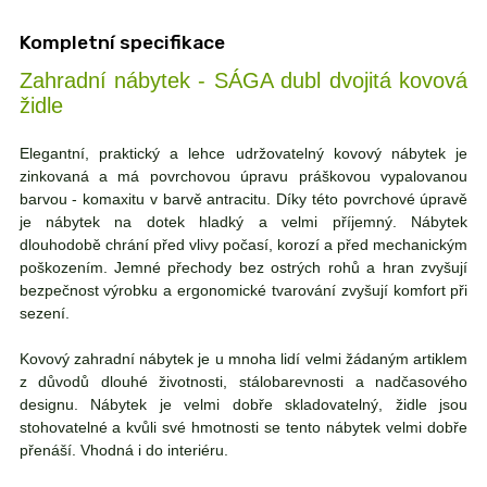
Kompletní specifikace
Zahradní nábytek - SÁGA dubl dvojitá kovová
židle
Elegantní, praktický a lehce udržovatelný kovový nábytek je
zinkovaná a má povrchovou úpravu práškovou vypalovanou
barvou - komaxitu v barvě antracitu. Díky této povrchové úpravě
je nábytek na dotek hladký a velmi příjemný. Nábytek
dlouhodobě chrání před vlivy počasí, korozí a před mechanickým
poškozením. Jemné přechody bez ostrých rohů a hran zvyšují
bezpečnost výrobku a ergonomické tvarování zvyšují komfort při
sezení.
Kovový zahradní nábytek je u mnoha lidí velmi žádaným artiklem
z důvodů dlouhé životnosti, stálobarevnosti a nadčasového
designu. Nábytek je velmi dobře skladovatelný, židle jsou
stohovatelné a kvůli své hmotnosti se tento nábytek velmi dobře
přenáší. Vhodná i do interiéru.