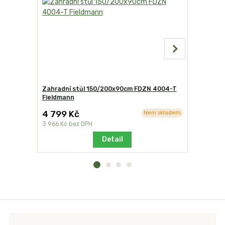
Zahradní stůl 150/200x90cm FDZN 4004-T
Zahradní 
Fieldmann
4 799 Kč
3 799 K
Není skladem
3 966 Kč
bez DPH
3 140 Kč
b
Detail