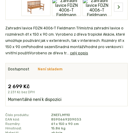
Zahradní lavice FDZN 4006-T Fieldmann Třímístná zahradní lavice o
rozměrech 61 x 150 x 90 cm. Vyrobeno z dřeva tropické Akácie, které
umožňuje používání jak v exteriérech, tak v interiérech. Rozměry 61 x
150 x 90 cmPohodlné sezeníSnadná montážVhodné pro venkovní i
vnitřní použitíVyrobeno ze dřeva tr...
celý popis
Dostupnost
Není skladem
2 699 Kč
2 231 Kč
bez DPH
Momentálně není k dispozici
Číslo produktu:
ZNEFLM110
EAN kód:
8590669209033
Rozměry:
61 x 150 x 90 cm
Hmotnost:
15.86 kg
Materiál:
akácie