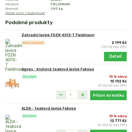
Výrobce:
FIELDMANN
Nosnost:
240 kg
Hlídat cenu / dostupnost
Podobné produkty
Zahradní lavice FDZN 4013-T Fieldmann
2 199 Kč
Není skladem
1 817 Kč
bez DPH
Detail
Agnes - kruhová teaková lavice Fakopa
10 % sleva
Skladem
15 192 Kč
12 555 Kč
bez DPH
Přidat do košíku
ALDA - teaková lavice Fakopa
10 % sleva
Skladem
12 771 Kč
10 555 Kč
bez DPH