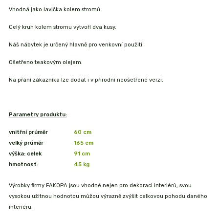
Vhodná jako lavička kolem stromů.
Celý kruh kolem stromu vytvoří dva kusy.
Náš nábytek je určený hlavně pro venkovní použití.
Ošetřeno teakovým olejem.
Na přání zákazníka lze dodat i v přírodní neošetřené verzi.
Parametry produktu:
vnitřní prúměr
60 cm
velký prúměr
165 cm
výška: celek
91 cm
hmotnost:
45
kg
Výrobky firmy FAKOPA jsou vhodné nejen pro dekoraci interiérů, svou
vysokou užitnou hodnotou můžou výrazně zvýšit celkovou pohodu daného
interiéru.