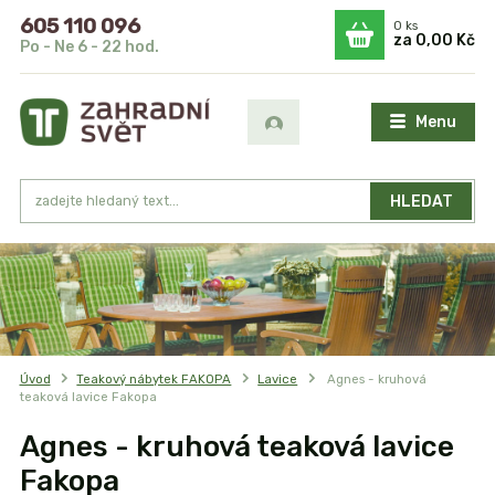
605 110 096
0
ks
za
0,00 Kč
Po - Ne 6 - 22 hod.
Menu
HLEDAT
Úvod
Teakový nábytek FAKOPA
Lavice
Agnes - kruhová
teaková lavice Fakopa
Agnes - kruhová teaková lavice
Fakopa