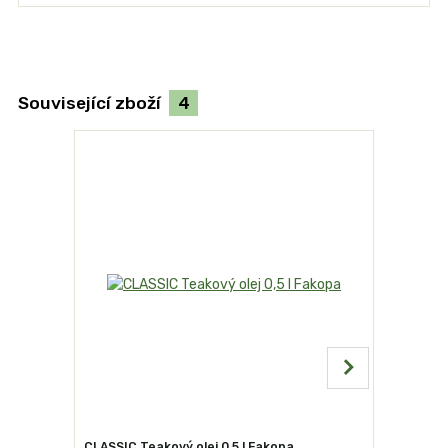
Související zboží
4
CLASSIC Teakový olej 0,5 l Fakopa
Victor čis