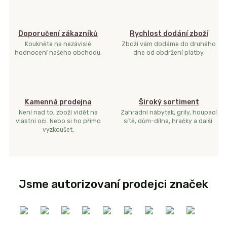
Doporučení zákazníků
Rychlost dodání zboží
Koukněte na nezávislé
Zboží vám dodáme do druhého
hodnocení našeho obchodu.
dne od obdržení platby.
Kamenná prodejna
Široký sortiment
Není nad to, zboží vidět na
Zahradní nábytek, grily, houpací
vlastní oči. Nebo si ho přímo
sítě, dům-dílna, hračky a další.
vyzkoušet.
Jsme autorizovaní prodejci značek