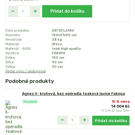
Přidat do košíku
Číslo produktu:
ZNTEFLA180
Rozměry:
190x91x90 cm
Hmotnost:
38 kg
Materiál:
dřevo
Materiál - bližší:
teak high quality
Výrobce:
FAKOPA
Délka:
190 cm
Šířka:
90 cm
Výška:
90 cm
Hlídat cenu / dostupnost
Podobné produkty
Agnes II- kruhová, bez opěradla teaková lavice Fakopa
10 % sleva
Skladem
14 004 Kč
11 574 Kč
bez DPH
Přidat do košíku