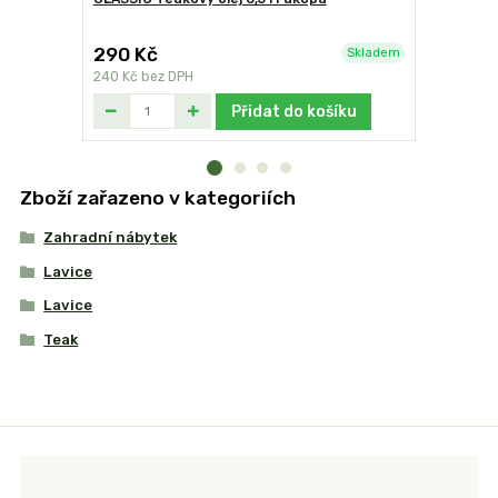
290 Kč
340 Kč
Skladem
240 Kč
bez DPH
281 Kč
bez
Přidat do košíku
Zboží zařazeno v kategoriích
Zahradní nábytek
Lavice
Lavice
Teak