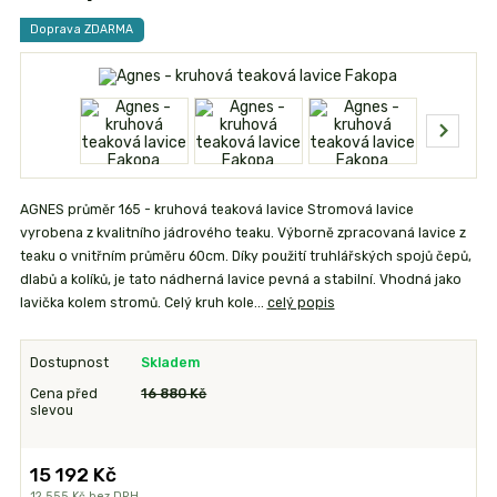
Doprava ZDARMA
AGNES průměr 165 - kruhová teaková lavice Stromová lavice
vyrobena z kvalitního jádrového teaku. Výborně zpracovaná lavice z
teaku o vnitřním průměru 60cm. Díky použití truhlářských spojů čepů,
dlabů a kolíků, je tato nádherná lavice pevná a stabilní. Vhodná jako
lavička kolem stromů. Celý kruh kole...
celý popis
Dostupnost
Skladem
Cena před
16 880 Kč
slevou
15 192 Kč
12 555 Kč
bez DPH