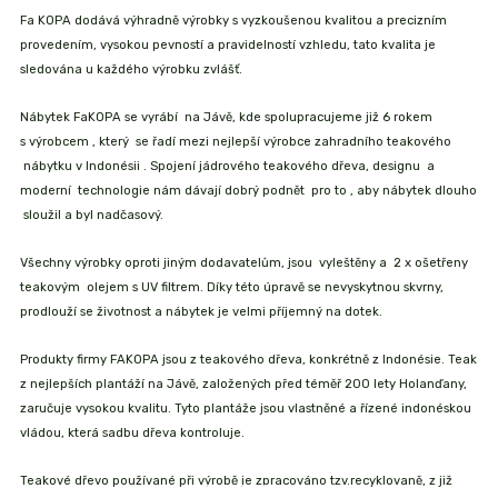
Fa KOPA dodává výhradně výrobky s vyzkoušenou kvalitou a precizním
provedením, vysokou pevností a pravidelností vzhledu, tato kvalita je
sledována u každého výrobku zvlášť.
Nábytek FaKOPA se vyrábí na Jávě, kde spolupracujeme již 6 rokem
s výrobcem , který se řadí mezi nejlepší výrobce zahradního teakového
nábytku v Indonésii . Spojení jádrového teakového dřeva, designu a
moderní technologie nám dávají dobrý podnět pro to , aby nábytek dlouho
sloužil a byl nadčasový.
Všechny výrobky oproti jiným dodavatelům, jsou vyleštěny a 2 x ošetřeny
teakovým olejem s UV filtrem. Díky této úpravě se nevyskytnou skvrny,
prodlouží se životnost a nábytek je velmi příjemný na dotek.
Produkty firmy FAKOPA jsou z teakového dřeva, konkrétně z Indonésie. Teak
z nejlepších plantáží na Jávě, založených před téměř 200 lety Holanďany,
zaručuje vysokou kvalitu. Tyto plantáže jsou vlastněné a řízené indonéskou
vládou, která sadbu dřeva kontroluje.
Teakové dřevo používané při výrobě je zpracováno tzv.recyklovaně, z již