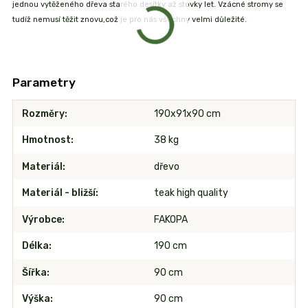
jednou vytěženého dřeva starého desítky až stovky let. Vzácné stromy se
tudíž nemusí těžit znovu,což je pro nás všechny velmi důležité.
Parametry
Rozměry
190x91x90 cm
Hmotnost
38 kg
Materiál
dřevo
Materiál - bližší
teak high quality
Výrobce
FAKOPA
Délka
190 cm
Šířka
90 cm
Výška
90 cm