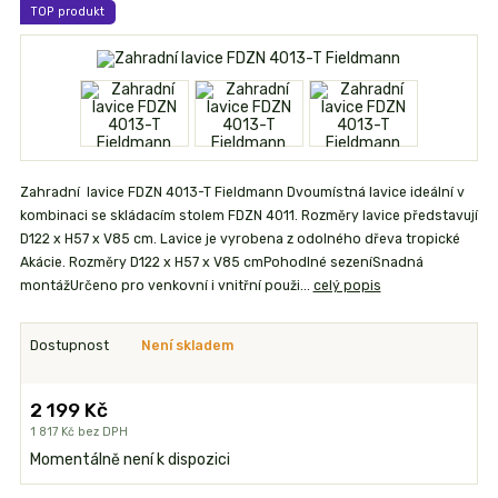
TOP produkt
Zahradní lavice FDZN 4013-T Fieldmann Dvoumístná lavice ideální v
kombinaci se skládacím stolem FDZN 4011. Rozměry lavice představují
D122 x H57 x V85 cm. Lavice je vyrobena z odolného dřeva tropické
Akácie. Rozměry D122 x H57 x V85 cmPohodlné sezeníSnadná
montážUrčeno pro venkovní i vnitřní použi...
celý popis
Dostupnost
Není skladem
2 199 Kč
1 817 Kč
bez DPH
Momentálně není k dispozici