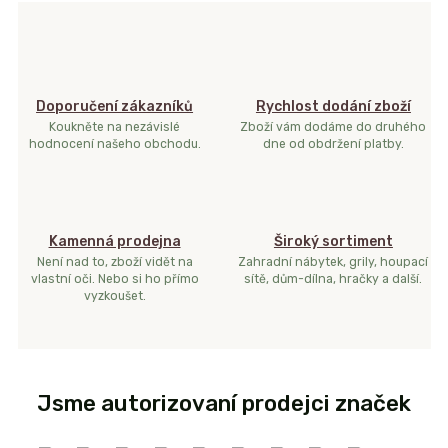
Doporučení zákazníků
Rychlost dodání zboží
Koukněte na nezávislé
Zboží vám dodáme do druhého
hodnocení našeho obchodu.
dne od obdržení platby.
Kamenná prodejna
Široký sortiment
Není nad to, zboží vidět na
Zahradní nábytek, grily, houpací
vlastní oči. Nebo si ho přímo
sítě, dům-dílna, hračky a další.
vyzkoušet.
Jsme autorizovaní prodejci značek