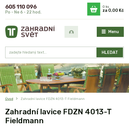
605 110 096
0
ks
za
0,00 Kč
Po - Ne 6 - 22 hod.
Menu
HLEDAT
Úvod
Zahradní lavice FDZN 4013-T Fieldmann
Zahradní lavice FDZN 4013-T
Fieldmann