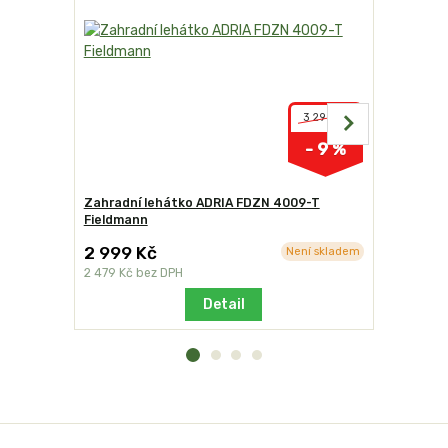
3 299 Kč
- 9 %
Zahradní lehátko ADRIA FDZN 4009-T
Zahradní 
Fieldmann
Fieldmann
2 999 Kč
5 199 K
Není skladem
2 479 Kč
bez DPH
4 297 Kč
b
Detail