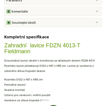
Parametry
0
Komentáře
4
Související zboží
Kompletní specifikace
Zahradní lavice FDZN 4013-T
Fieldmann
Dvoumístná lavice ideální v kombinaci se skládacím stolem FDZN 4011.
Rozměry lavice představují D122 x H57 x V85 cm. Lavice je vyrobena z
odolného dřeva tropické Akácie.
Rozměry D122 x H57 x V85 cm
Pohodlné sezení
Snadná montáž
Určeno pro venkovní i vnitřní použití
Vyrobeno ze dřeva tropické Akácie