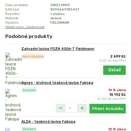
Číslo produktu:
ZNEFLM100
EAN kód:
8590669180431
Rozměry:
v popisu
Materiál:
akácie
Výrobce:
FIELDMANN
Hlídat cenu / dostupnost
Podobné produkty
Zahradní lavice FDZN 4006-T Fieldmann
2 699 Kč
Není skladem
2 231 Kč
bez DPH
Detail
Agnes - kruhová teaková lavice Fakopa
10 % sleva
Skladem
15 192 Kč
12 555 Kč
bez DPH
Přidat do košíku
ALDA - teaková lavice Fakopa
10 % sleva
Skladem