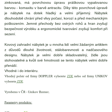
zinkovaná, má povrchovou úpravu práškovou vypalovanou
barvou - komaxitu v barvě antracitu. Díky této povrchové úpravě
je nábytek na dotek hladký a velmi příjemný. Nábytek
dlouhodobě chrání před vlivy počasí, korozí a před mechanickým
poškozením. Jemné přechody bez ostrých rohů a hran zvyšují
bezpečnost výrobku a ergonomické tvarování zvyšují komfort při
sezení.
Kovový zahradní nábytek je u mnoha lidí velmi žádaným artiklem
z důvodů dlouhé životnosti, stálobarevnosti a nadčasového
designu. Nábytek je velmi dobře skladovatelný, židle jsou
stohovatelné a kvůli své hmotnosti se tento nábytek velmi dobře
přenáší.
Vhodné i do interiéru.
Vhodný polstr od firmy DOPPLER vyberete
ZDE
nebo od firmy UNIKOV
vyberete
ZDE
Vyrobeno v ČR - Unikov Bzenec.
Parametry produktu: