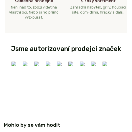
Kamenná prodejna
Široký sortiment
Není nad to, zboží vidět na
Zahradní nábytek, grily, houpací
vlastní oči. Nebo si ho přímo
sítě, dům-dílna, hračky a další.
vyzkoušet.
Jsme autorizovaní prodejci značek
Mohlo by se vám hodit