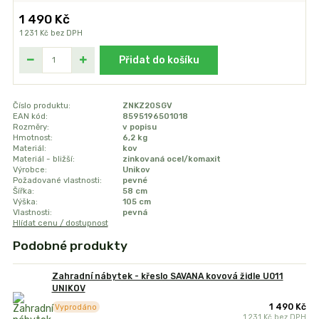
1 490 Kč
1 231 Kč
bez DPH
Přidat do košíku
Číslo produktu:
ZNKZ20SGV
EAN kód:
8595196501018
Rozměry:
v popisu
Hmotnost:
6,2 kg
Materiál:
kov
Materiál - bližší:
zinkovaná ocel/komaxit
Výrobce:
Unikov
Požadované vlastnosti:
pevné
Šířka:
58 cm
Výška:
105 cm
Vlastnosti:
pevná
Hlídat cenu / dostupnost
Podobné produkty
Zahradní nábytek - křeslo SAVANA kovová židle U011
UNIKOV
1 490 Kč
Vyprodáno
1 231 Kč
bez DPH