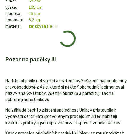
šířka:
58 cm
výška:
105 cm
hloubka:
45 cm
hmotnost:
6,2 kg
materiál:
zinkovaná ocel
Pozor na padělky !!!
Na trhu objevily nekvalitní a materiálově ošizené napodobeniny
pravděpodobně z Asie, které si někteří obchodníci pojmenovali
názvy značky Unikov, včetně obrázků a parazitují tak na
dobrém jméně Unikovu.
Na základě těchto zjištění společnost Unikov přistoupila k
vydávání certifikátů prověřeným prodejcům, kteří nabízejí
kvalitní výrobky a jsou oprávněni zastupovat značku Unikov.
Každý prodejce originálních produktů Unikov se musí prokázat