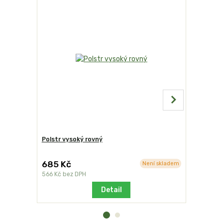
Polstr vysoký rovný
Color spre
685 Kč
849 Kč
Není skladem
566 Kč
bez DPH
702 Kč
bez
Detail