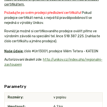
certifikátem.
Požadujte po svém prodejci předložení certifikátu!
Pokud
prodejce certifikát nemá, s největší pravděpodobností se
nejedná o výrobky Unikov.
Rovněž je možné si certifikovaného prodejce ověřit přímo ve
výrobním závodě na speciální tel. lince 518 387 225. (nahlaste
číslo certifikátu a jméno prodejce).
Naše údaje:
číslo #Un13001, prodejce Vilém Tetera - KATEON
Autorizovaní dealeři zde:
http://unikov.cz/index.php/regionalni-
zastoupeni
Parametry
Rozměry
v popisu
Hmotnost
6,2 kg