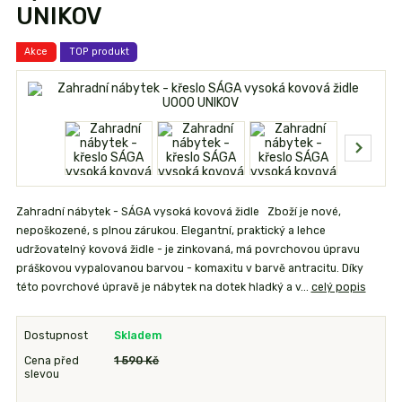
UNIKOV
Akce
TOP produkt
Zahradní nábytek - SÁGA vysoká kovová židle Zboží je nové,
nepoškozené, s plnou zárukou. Elegantní, praktický a lehce
udržovatelný kovová židle - je zinkovaná, má povrchovou úpravu
práškovou vypalovanou barvou - komaxitu v barvě antracitu. Díky
této povrchové úpravě je nábytek na dotek hladký a v...
celý popis
Dostupnost
Skladem
Cena před
1 590 Kč
slevou