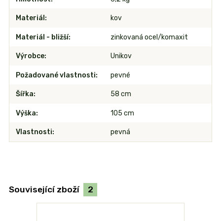
Materiál
kov
Materiál - bližší
zinkovaná ocel/komaxit
Výrobce
Unikov
Požadované vlastnosti
pevné
Šířka
58 cm
Výška
105 cm
Vlastnosti
pevná
Související zboží
2