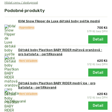
Hlídat cenu / dostupnost
Podobné produkty
KHW Snow Flipper de Luxe dětské boby světle modré
700 Kč
Vyprodáno
579 Kč
bez DPH
Detail
Dětské boby Plastkon BABY RIDER mátová oranžová -
pro batolata - certifikované
620 Kč
Není skladem
512 Kč
bez DPH
Detail
Dětské boby Plastkon BABY RIDER modrý ice - pro
batolata - certifikované
620 Kč
Není skladem
512 Kč
bez DPH
Detail