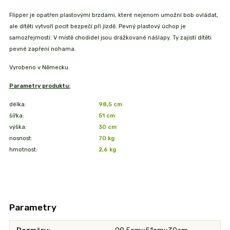
Flipper je opatřen plastovými brzdami, které nejenom umožní bob ovládat,
ale dítěti vytvoří pocit bezpečí při jízdě. Pevný plastový úchop je
samozřejmostí. V místě chodidel jsou drážkované nášlapy. Ty zajistí dítěti
pevné zapření nohama.
Vyrobeno v Německu.
Parametry produktu:
délka:
98,5 cm
šířka:
51 cm
výška:
30 cm
nosnost:
70 kg
hmotnost:
2,6 kg
Parametry