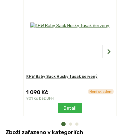
KHW Baby Sack Husky fusak červený
KHW Baby 
1 090 Kč
1 090 K
Není skladem
901 Kč
bez DPH
901 Kč
bez
Detail
Zboží zařazeno v kategoriích