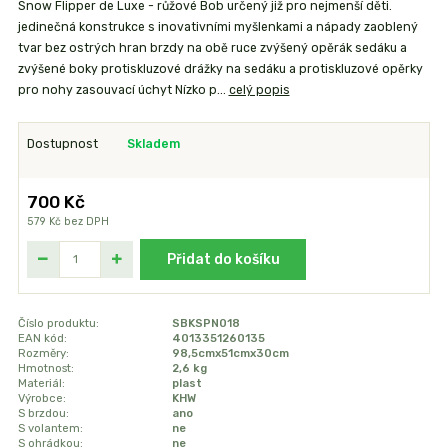
Snow Flipper de Luxe - růžové Bob určený již pro nejmenší děti.
jedinečná konstrukce s inovativními myšlenkami a nápady zaoblený
tvar bez ostrých hran brzdy na obě ruce zvýšený opěrák sedáku a
zvýšené boky protiskluzové drážky na sedáku a protiskluzové opěrky
pro nohy zasouvací úchyt Nízko p...
celý popis
Dostupnost
Skladem
700 Kč
579 Kč
bez DPH
Přidat do košíku
Číslo produktu:
SBKSPN018
EAN kód:
4013351260135
Rozměry:
98,5cmx51cmx30cm
Hmotnost:
2,6 kg
Materiál:
plast
Výrobce:
KHW
S brzdou:
ano
S volantem:
ne
S ohrádkou:
ne