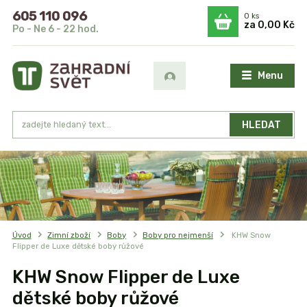
605 110 096
0
ks
za
0,00 Kč
Po - Ne 6 - 22 hod.
Menu
HLEDAT
Úvod
Zimní zboží
Boby
Boby pro nejmenší
KHW Snow
Flipper de Luxe dětské boby růžové
KHW Snow Flipper de Luxe
dětské boby růžové