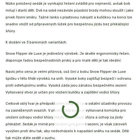
Nízko položený sedák je vynikající řešení zvláště pro nejmenší, avšak bob
milují i starší děti. Dvě na sobě nezávisle působící brzdy mohou sloužit i jako
prvek řízení směru. Tažné lanko s plastovou rukojetí a kuličkou na konci lze
snadno vložit od připravených lůžek pro bezpečnou jízdu bez překážející
šňůry.
K dodání ve 3 barevných variantách.
Snow Flipper de Luxe je jedinečný výrobek. Je skvěle ergonomicky řešen,
disponuje řadou bezpečnostních prvků a pro malé děti je tak ideální.
Navíc jeho cena je velmi příznivá, což činí z bobu Snow Flipper de Luxe
špičku v této třídě výrobků na sníh. Vysoké boky zajišťují bezpečí i ochranu
proti odletujícímu sněhu. Vysoká záda jsou zárukou bezpečného sezení.
Vylisovaný otvor je určen pro vložení kuličky a zajištění vodicí šňůry.
Celkově oblý tvar je předpokladem bezpečí i pro ostatní účastníky provozu
na zasněžených svazích. V přední části bobu je vylisovaná komůrka pro
uložení úchopu vodicí šňůry. Nikdy tak nemusí šňůra a úchop za jízdy
překážet. Sedák je mírně prohlouben pro pevné sezení, je však zároveň
vyvýšen proti dnu tak, aby nedocházelo k napadání sněhu na sedák. Dítě
tak může státe sedět v suchu.