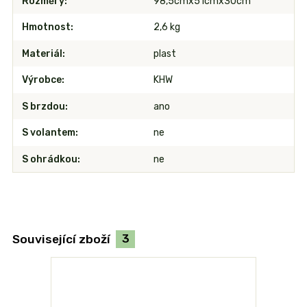
Rozměry
98,5cmx51cmx30cm
Hmotnost
2,6 kg
Materiál
plast
Výrobce
KHW
S brzdou
ano
S volantem
ne
S ohrádkou
ne
Související zboží
3