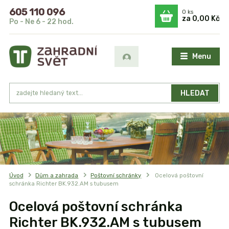
605 110 096
0
ks
za
0,00 Kč
Po - Ne 6 - 22 hod.
Menu
HLEDAT
Úvod
Dům a zahrada
Poštovní schránky
Ocelová poštovní
schránka Richter BK.932.AM s tubusem
Ocelová poštovní schránka
Richter BK.932.AM s tubusem