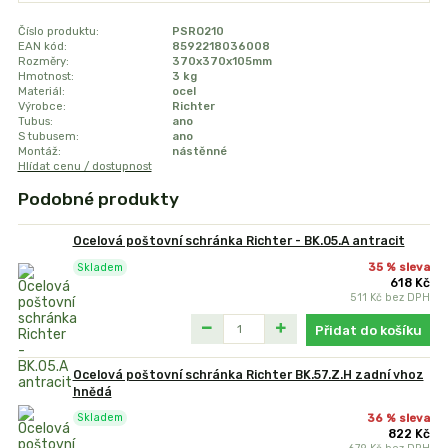
Číslo produktu:
PSRO210
EAN kód:
8592218036008
Rozměry:
370x370x105mm
Hmotnost:
3 kg
Materiál:
ocel
Výrobce:
Richter
Tubus:
ano
S tubusem:
ano
Montáž:
nástěnné
Hlídat cenu / dostupnost
Podobné produkty
Ocelová poštovní schránka Richter - BK.05.A antracit
35 % sleva
Skladem
618 Kč
511 Kč
bez DPH
Přidat do košíku
Ocelová poštovní schránka Richter BK.57.Z.H zadní vhoz
hnědá
36 % sleva
Skladem
822 Kč